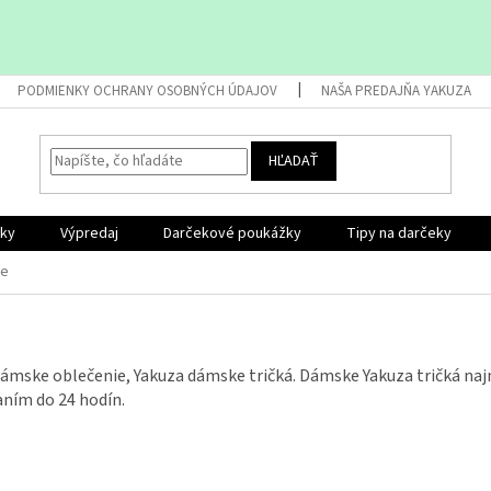
PODMIENKY OCHRANY OSOBNÝCH ÚDAJOV
NAŠA PREDAJŇA YAKUZA
HĽADAŤ
nky
Výpredaj
Darčekové poukážky
Tipy na darčeky
ke
mske oblečenie, Yakuza dámske tričká. Dámske Yakuza tričká najn
ním do 24 hodín.