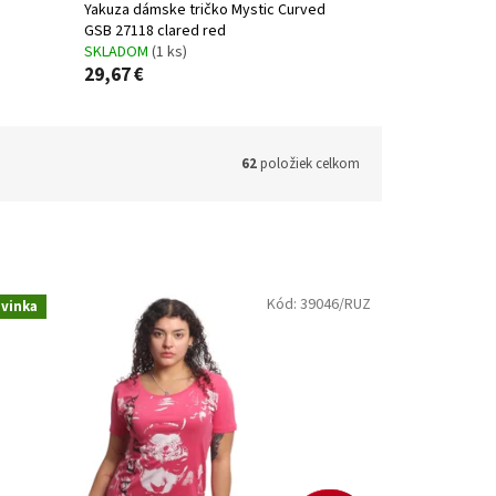
Yakuza dámske tričko Mystic Curved
GSB 27118 clared red
SKLADOM
(1 ks)
29,67 €
62
položiek celkom
Kód:
39046/RUZ
vinka