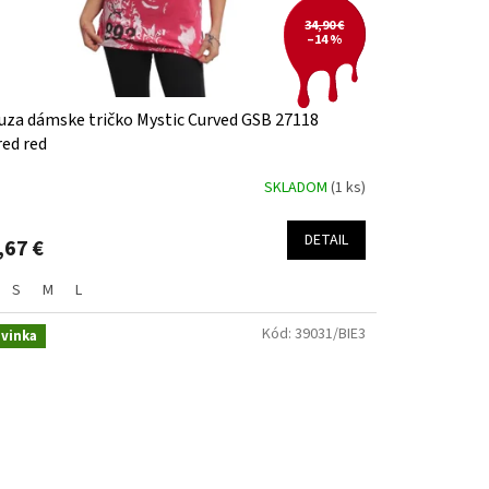
34,90 €
–14 %
uza dámske tričko Mystic Curved GSB 27118
red red
SKLADOM
(1 ks)
DETAIL
,67 €
S
M
L
Kód:
39031/BIE3
vinka