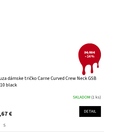
34,90 €
–14 %
uza dámske tričko Carne Curved Crew Neck GSB
10 black
SKLADOM
(1 ks)
DETAIL
,67 €
S