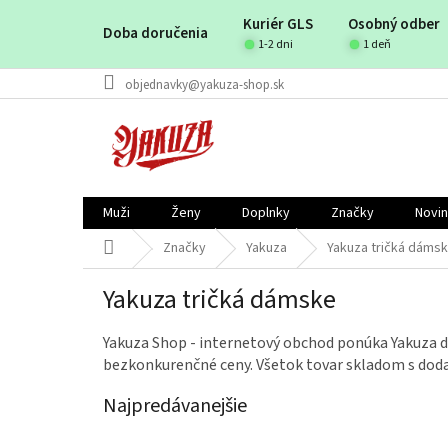
Prejsť
Kuriér GLS
Osobný odber
na
Doba doručenia
obsah
1-2 dni
1 deň
objednavky@yakuza-shop.sk
Muži
Ženy
Doplnky
Značky
Novi
Domov
Značky
Yakuza
Yakuza tričká dáms
Yakuza tričká dámske
Yakuza Shop - internetový obchod ponúka Yakuza dá
bezkonkurenčné ceny. Všetok tovar skladom s doda
Najpredávanejšie