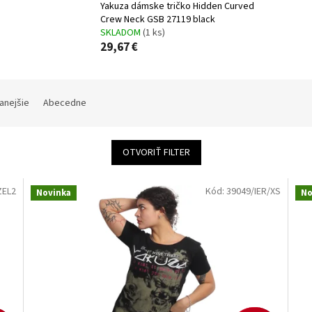
Yakuza dámske tričko Hidden Curved
Crew Neck GSB 27119 black
SKLADOM
(1 ks)
29,67 €
anejšie
Abecedne
OTVORIŤ FILTER
ZEL2
Kód:
39049/IER/XS
Novinka
No