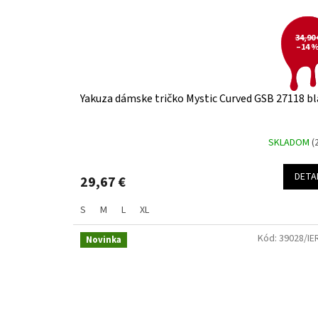
34,90 
–14 
Yakuza dámske tričko Mystic Curved GSB 27118 bl
SKLADOM
(
DETA
29,67 €
S
M
L
XL
Kód:
39028/IE
Novinka