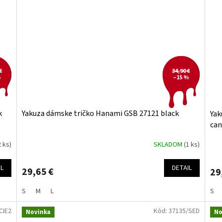
€
34,90 €
%
–15 %
k
Yakuza dámske tričko Hanami GSB 27121 black
Yak
can
2 ks)
SKLADOM
(1 ks)
IL
DETAIL
29,65 €
29
S
M
L
S
CIE2
Kód:
37135/SED
Novinka
No