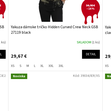
€
34,90 €
%
–14 %
GSB
Yakuza dámske tričko Hidden Curved Crew Neck GSB
Yak
27119 black
cla
1 ks)
SKLADOM
(1 ks)
IL
DETAIL
29,67 €
29
XS
S
M
L
XL
XXL
3XL
XS
CIE2
Kód:
39034/IER/XS
Novinka
No