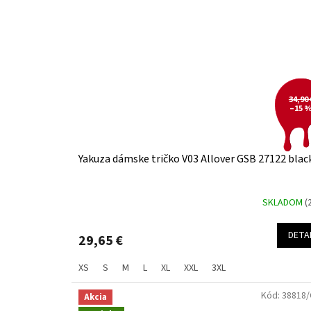
34,90 
–15 
Yakuza dámske tričko V03 Allover GSB 27122 blac
SKLADOM
(
DETA
29,65 €
XS
S
M
L
XL
XXL
3XL
Kód:
38818/
Akcia