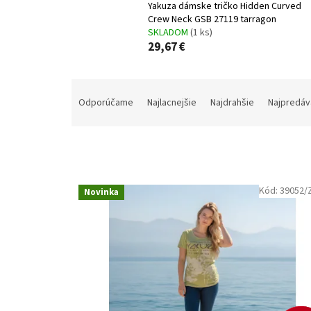
Yakuza dámske tričko Hidden Curved
Crew Neck GSB 27119 tarragon
SKLADOM
(1 ks)
29,67 €
R
a
Odporúčame
Najlacnejšie
Najdrahšie
Najpredáv
d
e
n
i
e
V
p
Kód:
39052/
Novinka
ý
r
p
o
i
d
s
u
p
k
r
t
o
o
d