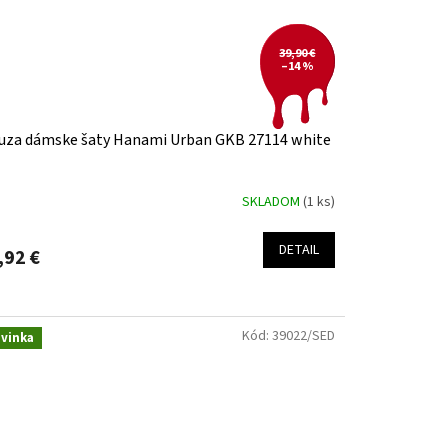
39,90 €
–14 %
uza dámske šaty Hanami Urban GKB 27114 white
SKLADOM
(1 ks)
DETAIL
,92 €
Kód:
39022/SED
vinka