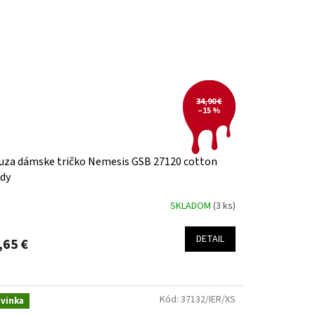
34,90 €
–15 %
uza dámske tričko Nemesis GSB 27120 cotton
dy
SKLADOM
(3 ks)
DETAIL
,65 €
Kód:
37132/IER/XS
vinka