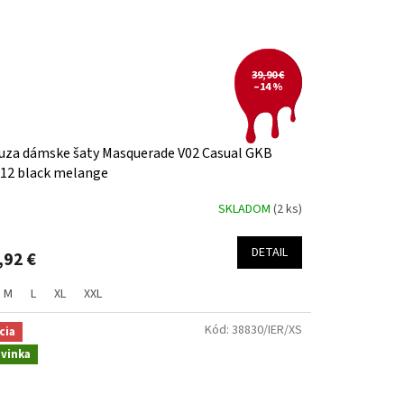
39,90 €
–14 %
uza dámske šaty Masquerade V02 Casual GKB
12 black melange
SKLADOM
(2 ks)
DETAIL
,92 €
M
L
XL
XXL
Kód:
38830/IER/XS
cia
vinka