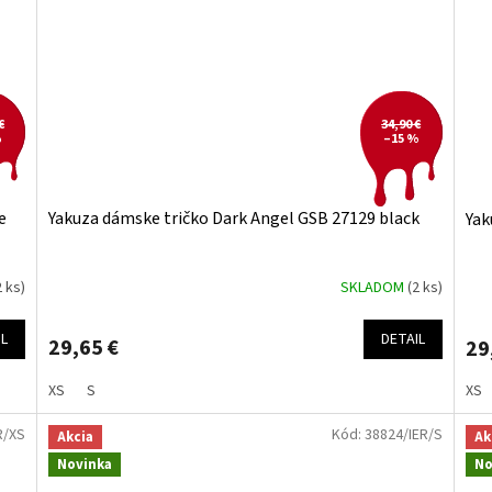
€
34,90 €
%
–15 %
e
Yakuza dámske tričko Dark Angel GSB 27129 black
Yak
2 ks)
SKLADOM
(2 ks)
IL
DETAIL
29,65 €
29
XS
S
XS
R/XS
Kód:
38824/IER/S
Akcia
Ak
Novinka
No