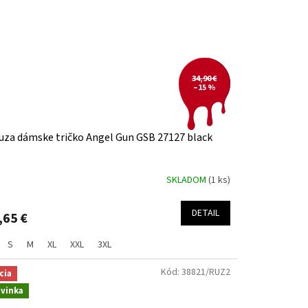
34,90 €
–15 %
uza dámske tričko Angel Gun GSB 27127 black
SKLADOM
(1 ks)
DETAIL
,65 €
S
M
XL
XXL
3XL
Kód:
38821/RUZ2
cia
vinka