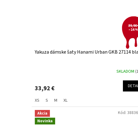
39,90 
–14 
Yakuza dámske šaty Hanami Urban GKB 27114 bl
SKLADOM
(
DETA
33,92 €
XS
S
M
XL
Kód:
38836
Akcia
Novinka