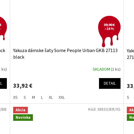
€
39,90 €
%
–14 %
ack
Yakuza dámske šaty Some People Urban GKB 27113
Yak
black
271
1 ks)
SKLADOM
(1 ks)
IL
DETAIL
33,92 €
33
XS
S
M
L
XL
XXL
S
/BIE
Kód:
38833/IER/XS
Akcia
Ak
Novinka
No