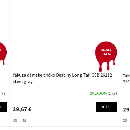
€
34,90 €
%
–14 %
Yakuza dámske tričko Destiny Long Tail GSB 26112
Yak
steel gray
261
1 ks)
SKLADOM
(1 ks)
IL
DETAIL
29,67 €
29
XS
M
XS