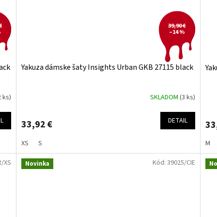
€
39,90 €
%
–14 %
ack
Yakuza dámske šaty Insights Urban GKB 27115 black
Yak
2 ks)
SKLADOM
(3 ks)
IL
DETAIL
33,92 €
33
XS
S
M
R/XS
Kód:
39025/CIE
Novinka
No