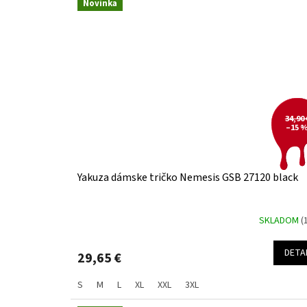
Novinka
34,90 
–15 
Yakuza dámske tričko Nemesis GSB 27120 black
SKLADOM
(
DETA
29,65 €
S
M
L
XL
XXL
3XL