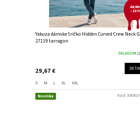
v
u
34,90 
k
–14 
t
o
v
Yakuza dámske tričko Hidden Curved Crew Neck 
27119 tarragon
SKLADOM
(
DETA
29,67 €
S
M
L
XL
XXL
Kód:
39043/
Novinka