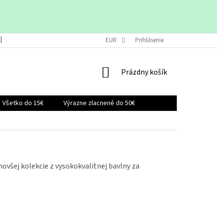
VRÁTENIE A VÝMENA TOVARU
EUR
OBCHODNÉ PODMIENKY
Prihlásenie
KONTAK
NÁKUPNÝ
Prázdny košík
KOŠÍK
Všetko do 15€
Výrazne zlacnené do 50€
ovšej kolekcie z vysokokvalitnej bavlny za