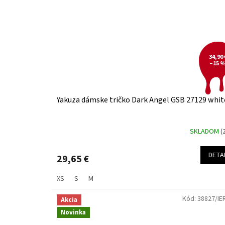
34,90 
–15 
Yakuza dámske tričko Dark Angel GSB 27129 whit
SKLADOM
(
DETA
29,65 €
XS
S
M
Kód:
38827/IE
Akcia
Novinka