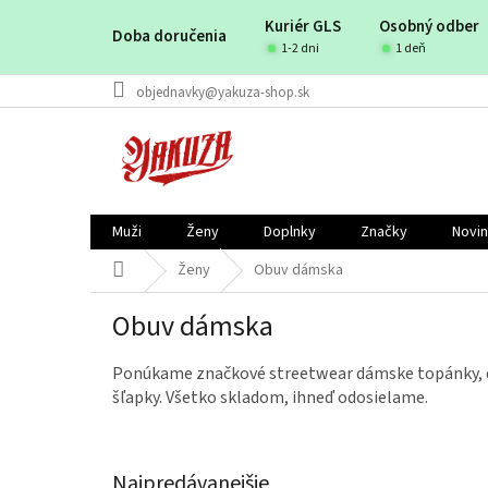
Prejsť
Kuriér GLS
Osobný odber
na
Doba doručenia
obsah
1-2 dni
1 deň
objednavky@yakuza-shop.sk
Muži
Ženy
Doplnky
Značky
Novi
Domov
Ženy
Obuv dámska
Obuv dámska
​Ponúkame značkové streetwear dámske topánky, 
šľapky. Všetko skladom, ihneď odosielame.
Najpredávanejšie