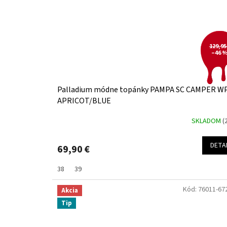
129,95
–46 
Palladium módne topánky PAMPA SC CAMPER W
APRICOT/BLUE
SKLADOM
(
DETA
69,90 €
38
39
Kód:
76011-67
Akcia
Tip