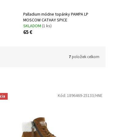
Palladium módne topánky PAMPA LP
MOSCOW CATHAY SPICE
SKLADOM
(1 ks)
65 €
7
položiek celkom
Kód:
1896469-25133/HNE
cia