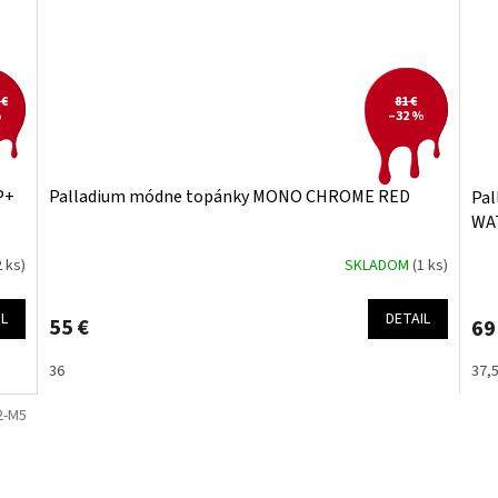
 €
81 €
%
–32 %
P+
Palladium módne topánky MONO CHROME RED
Pal
WA
BR
2 ks)
SKLADOM
(1 ks)
IL
DETAIL
55 €
69
36
37,
2-M5