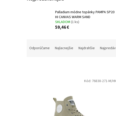
Palladium módne topánky PAMPA SP20
HI CANVAS WARM SAND
SKLADOM
(1 ks)
59,46 €
R
a
Odporúčame
Najlacnejšie
Najdrahšie
Najpredáv
d
e
n
i
e
V
p
Kód:
76838-271-M/H
ý
r
p
o
i
d
s
u
p
k
r