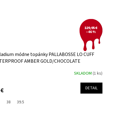
129,95 €
–46 %
ladium módne topánky PALLABOSSE LO CUFF
TERPROOF AMBER GOLD/CHOCOLATE
OWN/MID GUM
SKLADOM
(1 ks)
DETAIL
 €
5
38
39.5