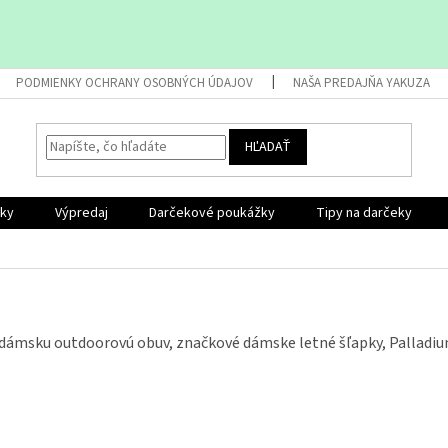
PODMIENKY OCHRANY OSOBNÝCH ÚDAJOV
NAŠA PREDAJŇA YAKUZA
HĽADAŤ
nky
Výpredaj
Darčekové poukážky
Tipy na darčeky
dámsku outdoorovú obuv, značkové dámske letné šľapky, Palladi