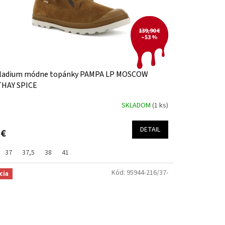
139,90 €
–53 %
lladium módne topánky PAMPA LP MOSCOW
THAY SPICE
SKLADOM
(1 ks)
DETAIL
 €
37
37,5
38
41
Kód:
95944-216/37-
cia