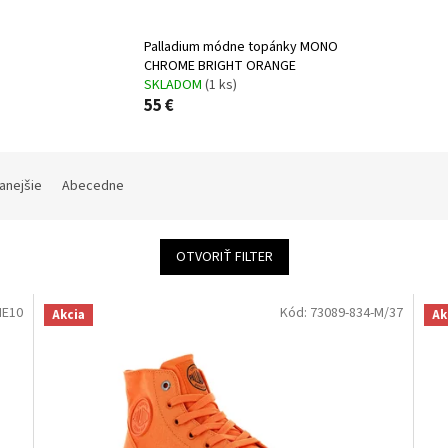
Palladium módne topánky MONO
CHROME BRIGHT ORANGE
SKLADOM
(1 ks)
55 €
anejšie
Abecedne
OTVORIŤ FILTER
NE10
Kód:
73089-834-M/37
Akcia
Ak