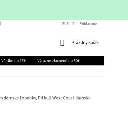
VRÁTENIE A VÝMENA TOVARU
EUR
OBCHODNÉ PODMIENKY
Prihlásenie
KONTAK
NÁKUPNÝ
Prázdny košík
KOŠÍK
Všetko do 15€
Výrazne zlacnené do 50€
um dámske topánky, Pitbull West Coast dámske