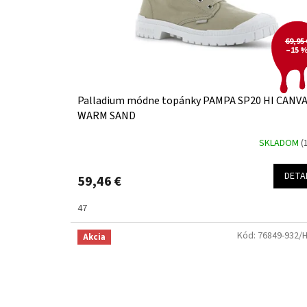
t
o
o
d
v
u
69,95 
k
–15 
t
o
v
Palladium módne topánky PAMPA SP20 HI CANV
WARM SAND
SKLADOM
(
DETA
59,46 €
47
Kód:
76849-932/
Akcia