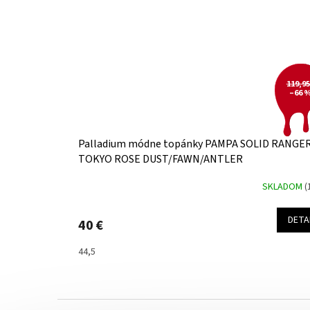
119,95
–66 
Palladium módne topánky PAMPA SOLID RANGE
TOKYO ROSE DUST/FAWN/ANTLER
SKLADOM
(
DETA
40 €
44,5
Z