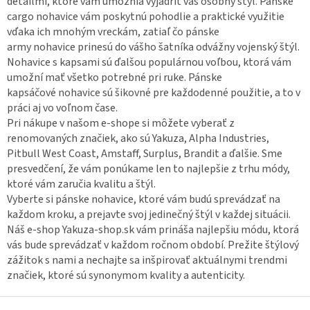
p
detailmi, ktoré vám umožnia vyjadriť váš osobný štýl. Pánske
i
cargo
nohavice
vám poskytnú pohodlie a praktické využitie
s
vďaka ich mnohým vreckám, zatiaľ čo pánske
u
army
nohavice
prinesú do vášho šatníka odvážny vojenský štýl.
Nohavice
s kapsami sú ďalšou populárnou voľbou, ktorá vám
umožní mať všetko potrebné pri ruke. Pánske
kapsáčové
nohavice
sú šikovné pre každodenné použitie, a to v
práci aj vo voľnom čase.
Pri nákupe v našom e-shope si môžete vyberať z
renomovaných značiek, ako sú Yakuza, Alpha Industries,
Pitbull West Coast, Amstaff, Surplus, Brandit a ďalšie. Sme
presvedčení, že vám ponúkame len to najlepšie z trhu módy,
ktoré vám zaručia kvalitu a štýl.
Vyberte si pánske
nohavice
, ktoré vám budú sprevádzať na
každom kroku, a prejavte svoj jedinečný štýl v každej situácii.
Náš e-shop Yakuza-shop.sk vám prináša najlepšiu módu, ktorá
vás bude sprevádzať v každom ročnom období. Prežite štýlový
zážitok s nami a nechajte sa inšpirovať aktuálnymi trendmi
značiek, ktoré sú synonymom kvality a autenticity.
Z