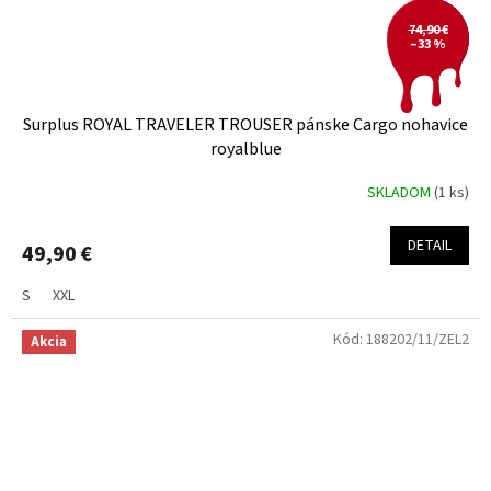
74,90 €
–33 %
Surplus ROYAL TRAVELER TROUSER pánske Cargo nohavice
royalblue
SKLADOM
(1 ks)
DETAIL
49,90 €
S
XXL
Kód:
188202/11/ZEL2
Akcia