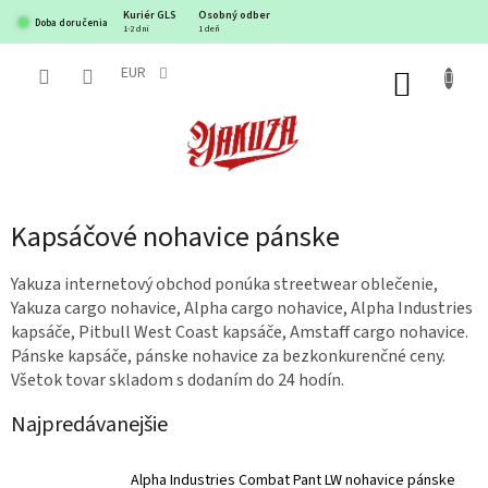
Prejsť
Kuriér GLS
Osobný odber
Doba doručenia
na
1-2 dni
1 deň
obsah
EUR
NÁKUP
KOŠÍK
Kapsáčové nohavice pánske
Yakuza internetový obchod ponúka streetwear oblečenie,
Yakuza cargo nohavice, Alpha cargo nohavice, Alpha Industries
kapsáče, Pitbull West Coast kapsáče, Amstaff cargo nohavice.
Pánske kapsáče, pánske nohavice za bezkonkurenčné ceny.
Všetok tovar skladom s dodaním do 24 hodín.
Najpredávanejšie
Alpha Industries Combat Pant LW nohavice pánske