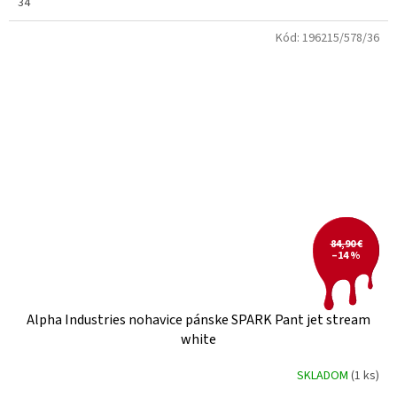
34
Kód:
196215/578/36
84,90 €
–14 %
Alpha Industries nohavice pánske SPARK Pant jet stream
white
SKLADOM
(1 ks)