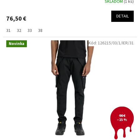
SKLADOM
(1 ks)
DETAIL
76,50 €
31
32
33
38
Kód:
126215/03/1/IER/31
Novinka
90 €
–15 %