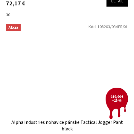
DETAIL
72,17 €
30
Kód:
108203/03/IER/XL
Akcia
119,90 €
–15 %
Alpha Industries nohavice pánske Tactical Jogger Pant
black