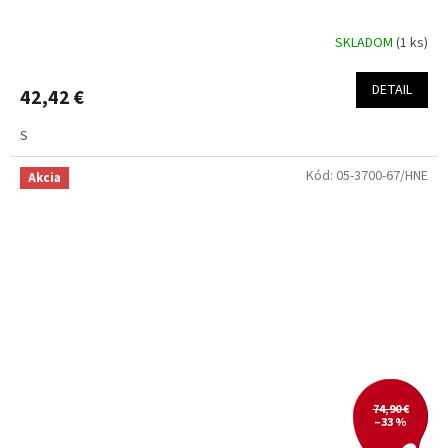
SKLADOM
(1 ks)
DETAIL
42,42 €
S
Kód:
05-3700-67/HNE
Akcia
74,90 €
–33 %