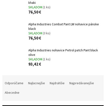
khaki
SKLADOM
(1 ks)
76,50 €
Alpha Industries Combat Pant LW nohavice pánske
black
SKLADOM
(3 ks)
76,50 €
Alpha Industries nohavice Petrol patch Pant black
olive
SKLADOM
(1 ks)
93,42 €
R
a
Odporúčame
Najlacnejšie
Najdrahšie
Najpredávanejšie
d
e
Abecedne
n
i