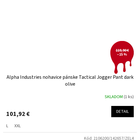
119,90 €
–15 %
Alpha Industries nohavice pánske Tactical Jogger Pant dark
olive
SKLADOM
(1 ks)
DETAIL
101,92 €
L
XXL
Kód:
2106200/142657/ZEL4