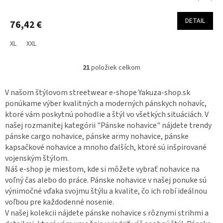
DETAIL
76,42 €
XL
XXL
21
položiek celkom
O
v
l
V našom štýlovom streetwear e-shope Yakuza-shop.sk
á
ponúkame výber kvalitných a moderných pánskych nohavíc,
d
ktoré vám poskytnú pohodlie a štýl vo všetkých situáciách. V
a
našej rozmanitej kategórii "Pánske
nohavice
" nájdete trendy
c
pánske cargo
nohavice
, pánske army
nohavice
, pánske
i
e
kapsačkové
nohavice
a mnoho ďalších, ktoré sú inšpirované
p
vojenským štýlom.
r
Náš e-shop je miestom, kde si môžete vybrať
nohavice
na
v
voľný čas alebo do práce. Pánske
nohavice
v našej ponuke sú
k
výnimočné vďaka svojmu štýlu a kvalite, čo ich robí ideálnou
y
voľbou pre každodenné nosenie.
v
V našej kolekcii nájdete pánske
ý
nohavice
s rôznymi strihmi a