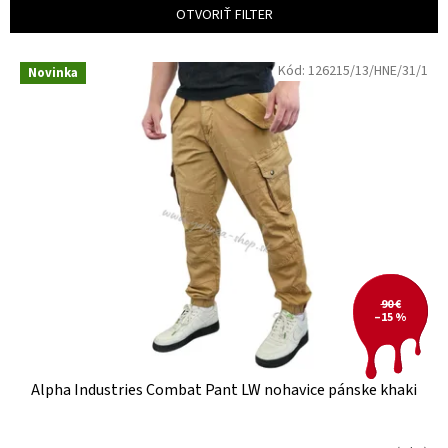
e
OTVORIŤ FILTER
p
r
V
Kód:
126215/13/HNE/31/1
o
Novinka
ý
d
p
u
i
k
s
t
p
o
r
v
o
d
u
k
t
90 €
–15 %
o
v
Alpha Industries Combat Pant LW nohavice pánske khaki