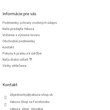
á
p
ä
Informácie pre vás
t
Podmienky ochrany osobných údajov
i
e
Naša predajňa Yakuza
Vrátenie a výmena tovaru
Obchodné podmienky
Kontakt
Pokyny k praniu a k údržbe
Naša druhá vášeň 🌴
Strihy oblečenia
Kontakt
objednavky
@
yakuza-shop.sk
Yakuza Shop na Facebooku
yakuza_shop_slovakia