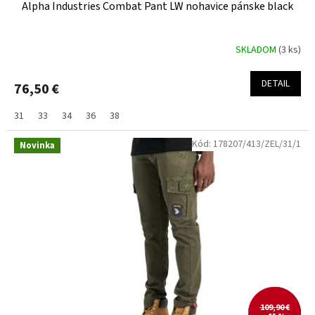
Alpha Industries Combat Pant LW nohavice pánske black
SKLADOM
(3 ks)
DETAIL
76,50 €
31
33
34
36
38
Kód:
178207/413/ZEL/31/1
Novinka
109,90 €