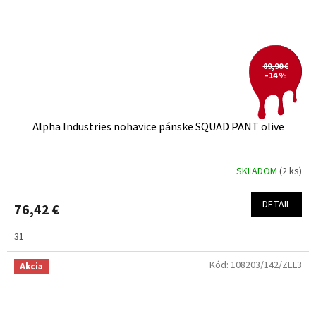
89,90 €
–14 %
Alpha Industries nohavice pánske SQUAD PANT olive
SKLADOM
(2 ks)
DETAIL
76,42 €
31
Kód:
108203/142/ZEL3
Akcia