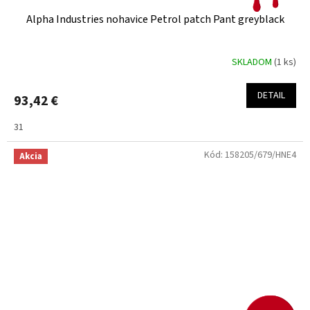
Alpha Industries nohavice Petrol patch Pant greyblack
SKLADOM
(1 ks)
DETAIL
93,42 €
31
Kód:
158205/679/HNE4
Akcia