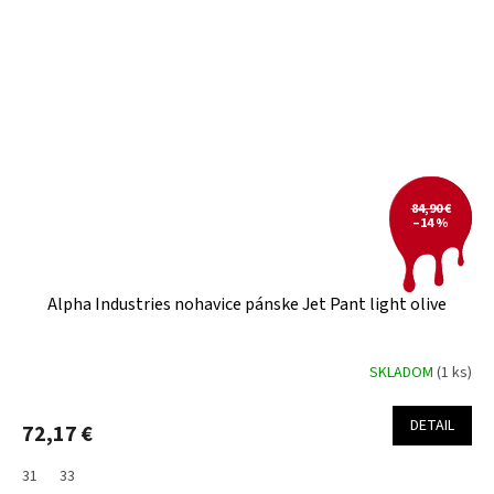
84,90 €
–14 %
Alpha Industries nohavice pánske Jet Pant light olive
SKLADOM
(1 ks)
DETAIL
72,17 €
31
33