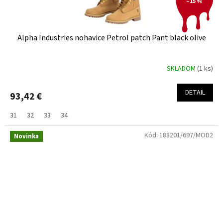
–15 %
Alpha Industries nohavice Petrol patch Pant black olive
SKLADOM
(1 ks)
DETAIL
93,42 €
31
32
33
34
Kód:
188201/697/MOD2
Novinka