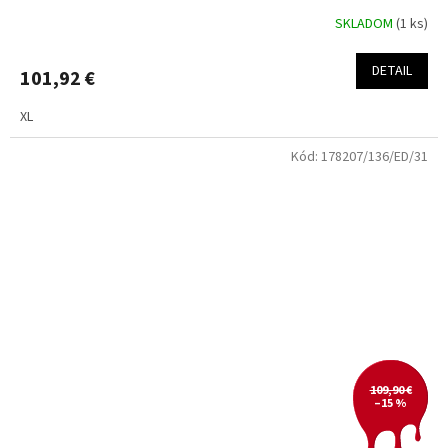
SKLADOM
(1 ks)
DETAIL
101,92 €
XL
Kód:
178207/136/ED/31
109,90 €
–15 %