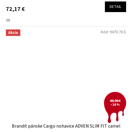
DETAIL
72,17 €
36
Kód:
9470.70.S
Akcia
49,90 €
–14 %
Brandit pánske Cargo nohavice ADVEN SLIM FIT camel