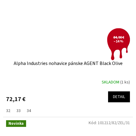
84,90 €
–14 %
Alpha Industries nohavice pánske AGENT Black Olive
SKLADOM
(1 ks)
DETAIL
72,17 €
32
33
34
Kód:
101212/82/ZEL/31
Novinka