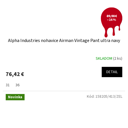
89,90 €
–14 %
Alpha Industries nohavice Airman Vintage Pant ultra navy
SKLADOM
(2 ks)
DETAIL
76,42 €
31
36
Kód:
158205/413/ZEL
Novinka