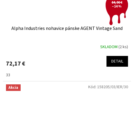
84,90 €
–14 %
Alpha Industries nohavice pánske AGENT Vintage Sand
SKLADOM
(2 ks)
DETAIL
72,17 €
33
Kód:
158205/03/IER/30
Akcia