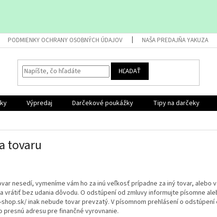
PODMIENKY OCHRANY OSOBNÝCH ÚDAJOV
NAŠA PREDAJŇA YAKUZA
HĽADAŤ
nky
Výpredaj
Darčekové poukážky
Tipy na darčeky
a tovaru
var nesedí, vymeníme vám ho za inú veľkosť prípadne za iný tovar, alebo 
a vrátiť bez udania dôvodu. O odstúpení od zmluvy informujte písomne al
hop.sk/ inak nebude tovar prevzatý. V písomnom prehlásení o odstúpení 
bo presnú adresu pre finančné vyrovnanie.