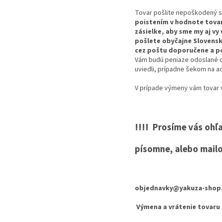
Tovar pošlite nepoškodený s
poistením v hodnote tovaru
zásielke, aby sme my aj vy 
pošlete obyčajne Slovensk
cez poštu doporučene a p
Vám budú peniaze odoslané do
uviedli, prípadne šekom na ad
V prípade výmeny vám tovar v
!!!! Prosíme vás ohľ
písomne, alebo mailo
objednavky@yakuza-shop
Výmena a vrátenie tovaru 