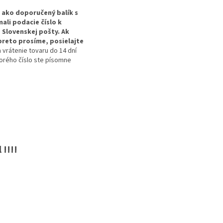
ako doporučený balík s
ali podacie číslo k
e Slovenskej pošty. Ak
preto prosíme, posielajte
 vrátenie tovaru do 14 dní
torého číslo ste písomne
 !!!!