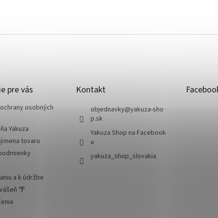
e pre vás
Kontakt
Faceboo
ochrany osobných
objednavky
@
yakuza-sho
p.sk
jňa Yakuza
Yakuza Shop na Facebook
výmena tovaru
u
podmienky
yakuza_shop_slovakia
aniu a k údržbe
 vášeň 🌴
čenia