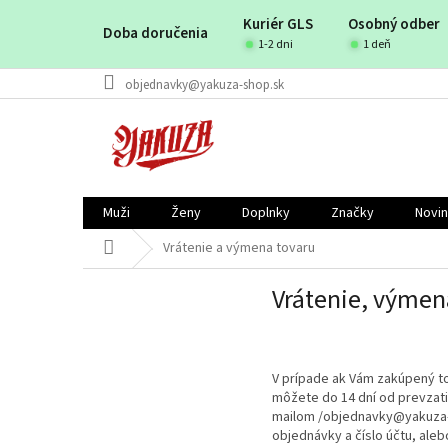
Prejsť
Kuriér GLS
Osobný odber
na
Doba doručenia
obsah
1-2 dni
1 deň
objednavky@yakuza-shop.sk
Muži
Ženy
Doplnky
Značky
Novi
Domov
Vrátenie a výmena tovaru
Vrátenie, výmen
V prípade ak Vám zakúpený to
môžete do 14 dní od prevzati
mailom /objednavky@yakuza-s
objednávky a číslo účtu, ale