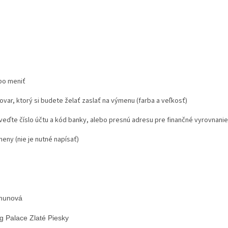
ebo meniť
var, ktorý si budete želať zaslať na výmenu (farba a veľkosť)
uveďte číslo účtu a kód banky, alebo presnú adresu pre finančné vyrovnanie
eny (nie je nutné napísať)
:
imunová
g Palace Zlaté Piesky