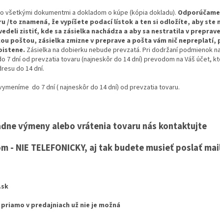
o všetkými dokumentmi a dokladom o kúpe (kópia dokladu).
Odporúčame 
 /to znamená, že vypíšete podací lístok a ten si odložíte, aby ste m
vedeli zistiť, kde sa zásielka nachádza a aby sa nestratila v preprav
ou poštou, zásielka zmizne v preprave a pošta vám nič nepreplatí, 
oistene.
Zásielka na dobierku nebude prevzatá. Pri dodržaní podmienok na
 7 dní od prevzatia tovaru (najneskôr do 14 dní) prevodom na Váš účet, k
resu do 14 dní.
ymeníme do 7 dní ( najneskôr do 14 dní) od prevzatia tovaru.
adne výmeny alebo vrátenia tovaru nás kontaktujte
m - NIE TELEFONICKY, aj tak budete musieť poslať mail
.sk
priamo v predajniach už nie je možná