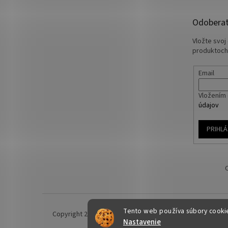
Odoberať
Vložte svoj
produktoch
Email
Vložením 
údajov
PRIHLÁ
Tento web používa súbory cookie.
Copyright 2026
Yakuza-shop.sk
. Všetky práva vyhraden
Nastavenie