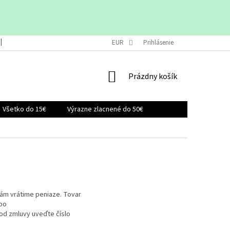
VRÁTENIE A VÝMENA TOVARU
EUR
OBCHODNÉ PODMIENKY
Prihlásenie
KONTAK
NÁKUPNÝ
Prázdny košík
KOŠÍK
Všetko do 15€
Výrazne zlacnené do 50€
vám vrátime peniaze. Tovar
ebo
od zmluvy uveďte číslo