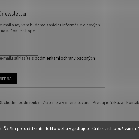
 newsletter
 e-mail a my Vám budeme zasielať informácie o nových
 na našom e-shope.
e-mailu súhlasíte s
podmienkami ochrany osobných
SIŤ SA
Obchodné podmienky
Vrátenie a výmena tovaru
Predajne Yakuza
Kontak
 Ďalším prechádzaním tohto webu vyjadrujete súhlas s ich používaním. 
é.
Upraviť nastavenie cookies