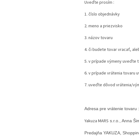
Uveďte prosím :
1. číslo objednávky
2. meno a priezvisko
3. názov tovaru
4. či budete tovar vracať, al
5. v prípade výmeny uveďte to
6. v prípade vrátenia tovaru 
7. uveďte dôvod vrátenia/vým
Adresa pre vrátenie tovaru 
Yakuza MARS
s.r.o., Anna Š
Predajňa YAKUZA,
Shoppin