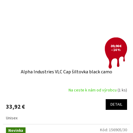
39,90 €
–14 %
Alpha Industries VLC Cap šiltovka black camo
Na ceste k nám od výrobcu
(1 ks)
DETAIL
33,92 €
Unisex
Kód:
156905/30
Novinka