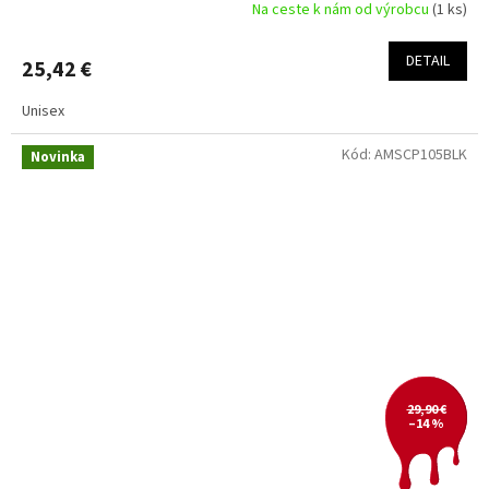
Na ceste k nám od výrobcu
(1 ks)
DETAIL
25,42 €
Unisex
Kód:
AMSCP105BLK
Novinka
29,90 €
–14 %