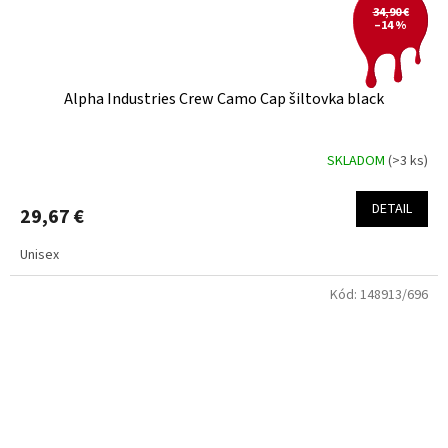
34,90 €
–14 %
Alpha Industries Crew Camo Cap šiltovka black
SKLADOM
(>3 ks)
DETAIL
29,67 €
Unisex
Kód:
148913/696