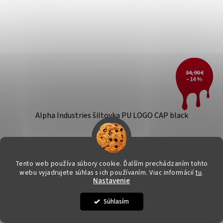
34,90 €
–14 %
Alpha Industries šiltovka PU LOGO CAP black
SKLADOM
(>3 ks)
Tento web používa súbory cookie. Ďalším prechádzaním tohto
DETAIL
29,67 €
webu vyjadrujete súhlas s ich používaním. Viac informácií
tu
.
Nastavenie
Unisex
Súhlasím
Kód:
186902/721
Akcia