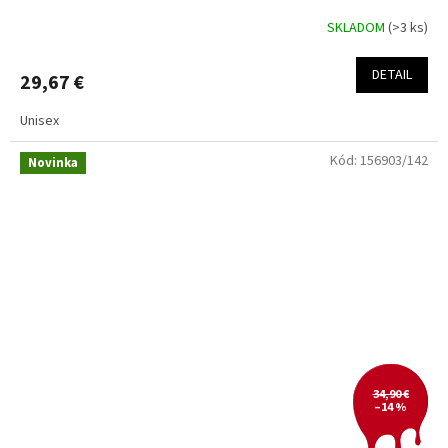
SKLADOM
(>3 ks)
DETAIL
29,67 €
Unisex
Kód:
156903/142
Novinka
34,90 €
–14 %