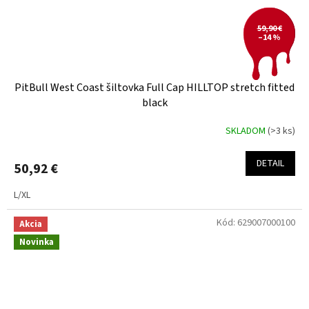
59,90 €
–14 %
PitBull West Coast šiltovka Full Cap HILLTOP stretch fitted
black
SKLADOM
(>3 ks)
DETAIL
50,92 €
L/XL
Kód:
629007000100
Akcia
Novinka