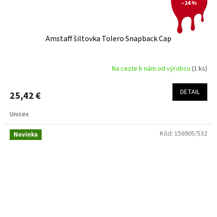
–14 %
Amstaff šiltovka Tolero Snapback Cap
Na ceste k nám od výrobcu
(1 ks)
DETAIL
25,42 €
Unisex
Kód:
156905/532
Novinka