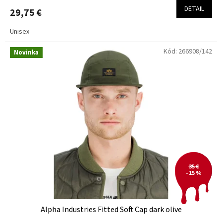
DETAIL
29,75 €
Unisex
Kód:
266908/142
Novinka
35 €
–15 %
Alpha Industries Fitted Soft Cap dark olive