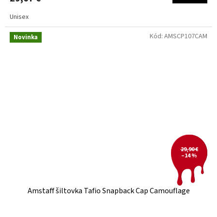
Unisex
Kód:
AMSCP107CAM
Novinka
29,90 €
–14 %
Amstaff šiltovka Tafio Snapback Cap Camouflage