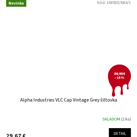
Kód:
168903/684/1
Novinka
34,90 €
–14 %
Alpha Industries VLC Cap Vintage Grey šiltovka
SKLADOM
(2 ks)
DETAIL
29,67 €