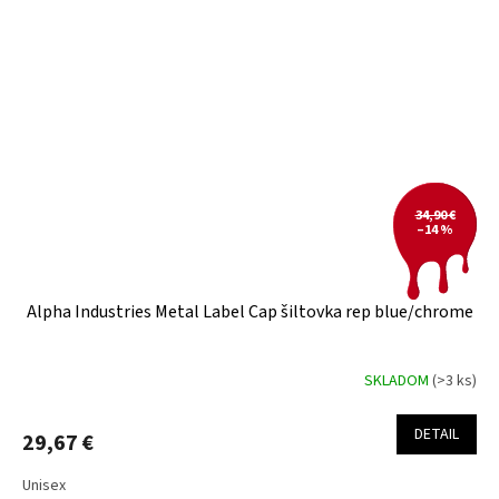
34,90 €
–14 %
Alpha Industries Metal Label Cap šiltovka rep blue/chrome
SKLADOM
(>3 ks)
DETAIL
29,67 €
Unisex