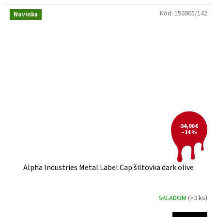
Kód:
156905/142
Novinka
34,90 €
–14 %
Alpha Industries Metal Label Cap šiltovka dark olive
SKLADOM
(>3 ks)