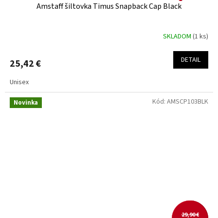
Amstaff šiltovka Timus Snapback Cap Black
SKLADOM
(1 ks)
DETAIL
25,42 €
Unisex
Kód:
AMSCP103BLK
Novinka
29,90 €