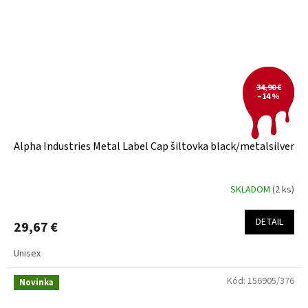
34,90 €
–14 %
Alpha Industries Metal Label Cap šiltovka black/metalsilver
SKLADOM
(2 ks)
DETAIL
29,67 €
Unisex
Kód:
156905/376
Novinka