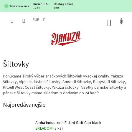
Prejsť
Kuriér GLS
Osobný odber
Doba doručenia
na
1-2 dni
1 deň
obsah
EUR
NÁKUP
KOŠÍK
Šiltovky
Ponúkame široký výber značkových šiltoviek vysokej kvality. Yakuza
šiltovky, Alpha Industies šiltovky, Amstaff šiltovky, Babystaff šiltovky,
Pitbull West Coast šiltovky, Yakuza šiltovky. Všetky dámske šiltovky a
pánske šiltovky máme skladom s dodaním do 24 hodín.
Najpredávanejšie
Alpha Industries Fitted Soft Cap black
SKLADOM
(3 ks)