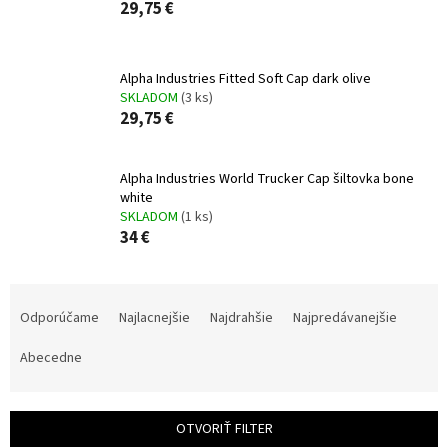
29,75 €
Alpha Industries Fitted Soft Cap dark olive
SKLADOM
(3 ks)
29,75 €
Alpha Industries World Trucker Cap šiltovka bone
white
SKLADOM
(1 ks)
34 €
R
a
Odporúčame
Najlacnejšie
Najdrahšie
Najpredávanejšie
d
e
Abecedne
n
i
e
OTVORIŤ FILTER