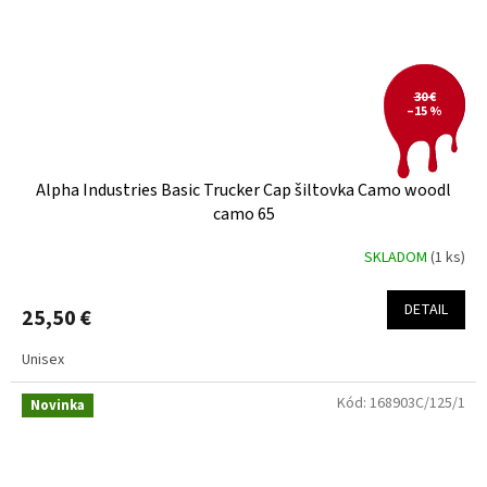
30 €
–15 %
Alpha Industries Basic Trucker Cap šiltovka Camo woodl
camo 65
SKLADOM
(1 ks)
DETAIL
25,50 €
Unisex
Kód:
168903C/125/1
Novinka