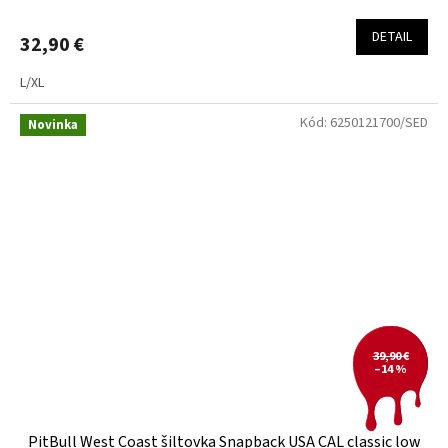
DETAIL
32,90 €
L/XL
Kód:
6250121700/SED
Novinka
39,90 €
–14 %
PitBull West Coast šiltovka Snapback USA CAL classic low