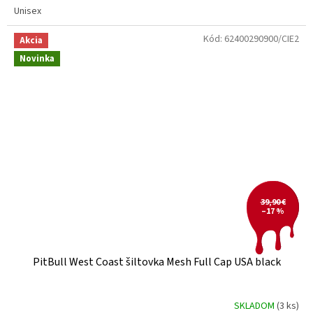
Unisex
Kód:
62400290900/CIE2
Akcia
Novinka
39,90 €
–17 %
PitBull West Coast šiltovka Mesh Full Cap USA black
SKLADOM
(3 ks)