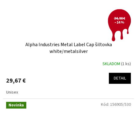
34,90 €
–14 %
Alpha Industries Metal Label Cap šiltovka
white/metalsilver
SKLADOM
(1 ks)
DETAIL
29,67 €
Unisex
Kód:
156905/530
Novinka