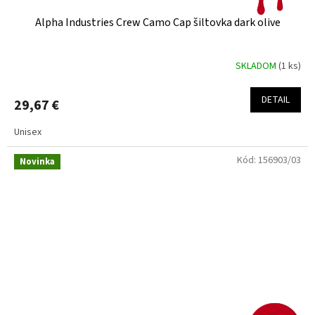
Alpha Industries Crew Camo Cap šiltovka dark olive
SKLADOM
(1 ks)
DETAIL
29,67 €
Unisex
Kód:
156903/03
Novinka