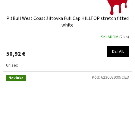
PitBull West Coast šiltovka Full Cap HILLTOP stretch fitted
white
SKLADOM
(2 ks)
DETAIL
50,92 €
Unisex
Kód:
623008900/CIE3
Novinka