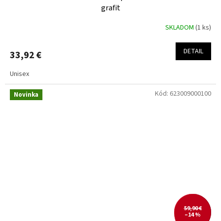
grafit
SKLADOM
(1 ks)
DETAIL
33,92 €
Unisex
Kód:
623009000100
Novinka
59,90 €
–14 %