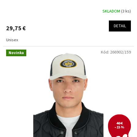
SKLADOM
(3 ks)
DETAIL
29,75 €
Unisex
Kód:
266902/159
Novinka
40 €
–15 %