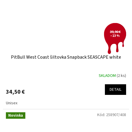
39,90 €
–13 %
PitBull West Coast šiltovka Snapback SEASCAPE white
SKLADOM
(2 ks)
DETAIL
34,50 €
Unisex
Kód:
258907/408
Novinka