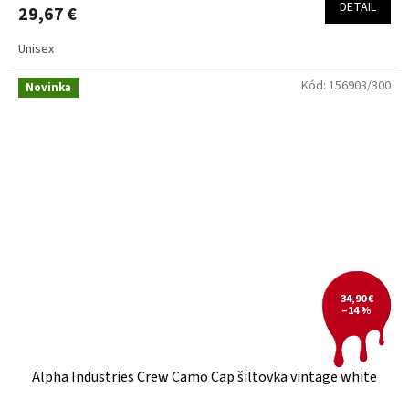
DETAIL
29,67 €
Unisex
Kód:
156903/300
Novinka
34,90 €
–14 %
Alpha Industries Crew Camo Cap šiltovka vintage white