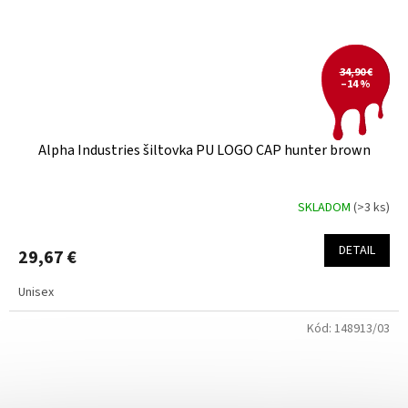
34,90 €
–14 %
Alpha Industries šiltovka PU LOGO CAP hunter brown
SKLADOM
(>3 ks)
DETAIL
29,67 €
Unisex
Kód:
148913/03