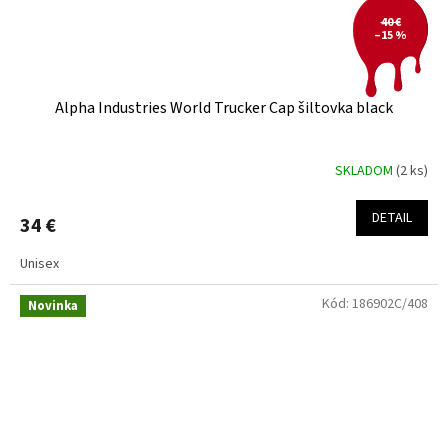
40 €
–15 %
Alpha Industries World Trucker Cap šiltovka black
SKLADOM
(2 ks)
DETAIL
34 €
Unisex
Kód:
186902C/408
Novinka