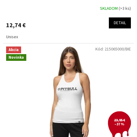
SKLADOM
(>3 ks)
DETAIL
12,74 €
Unisex
Kód:
215065000/BIE
Akcia
Novinka
23,95 €
–37 %