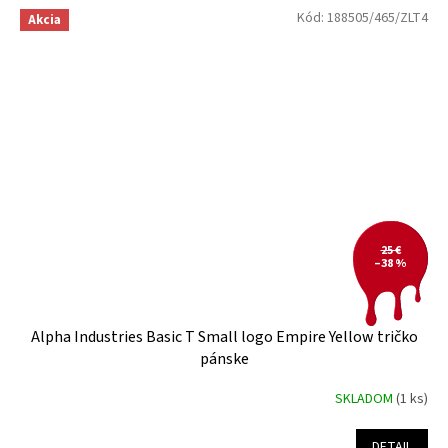
Kód:
188505/465/ZLT4
Akcia
25 €
–38 %
Alpha Industries Basic T Small logo Empire Yellow tričko
pánske
SKLADOM
(1 ks)
DETAIL