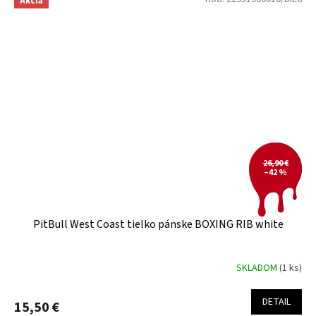
Akcia
26,90 €
–42 %
PitBull West Coast tielko pánske BOXING RIB white
SKLADOM
(1 ks)
DETAIL
15,50 €