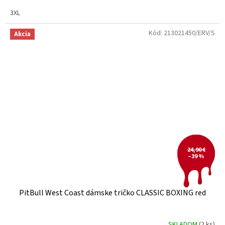
3XL
Kód:
213021450/ERV/S
Akcia
24,90 €
–39 %
PitBull West Coast dámske tričko CLASSIC BOXING red
SKLADOM
(2 ks)