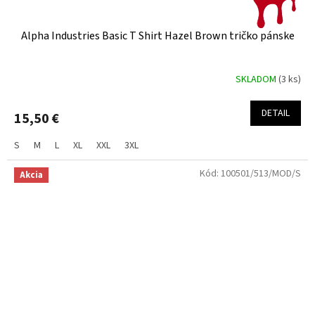
Alpha Industries Basic T Shirt Hazel Brown tričko pánske
SKLADOM
(3 ks)
DETAIL
15,50 €
S
M
L
XL
XXL
3XL
Kód:
100501/513/MOD/S
Akcia