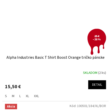
25 €
–38 %
Alpha Industries Basic T Shirt Boost Orange tričko pánske
SKLADOM
(2 ks)
DETAIL
15,50 €
S
M
L
XL
XXL
Kód:
100501/184/XL/BOR
Akcia