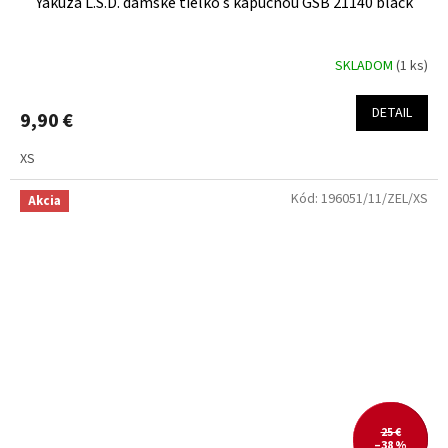
Yakuza L.S.D. dámske tielko s kapucňou GSB 21140 black
SKLADOM
(1 ks)
DETAIL
9,90 €
XS
Kód:
196051/11/ZEL/XS
Akcia
25 €
–38 %