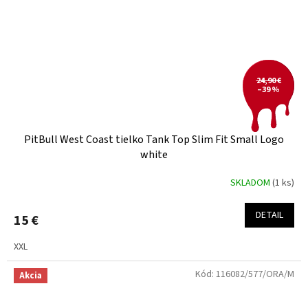
24,90 €
–39 %
PitBull West Coast tielko Tank Top Slim Fit Small Logo
white
SKLADOM
(1 ks)
DETAIL
15 €
XXL
Kód:
116082/577/ORA/M
Akcia