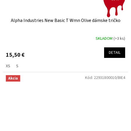
Alpha Industries New Basic T Wmn Olive dámske tričko
SKLADOM
(>3 ks)
DETAIL
15,50 €
XS
S
Kód:
22931800010/BIE4
Akcia