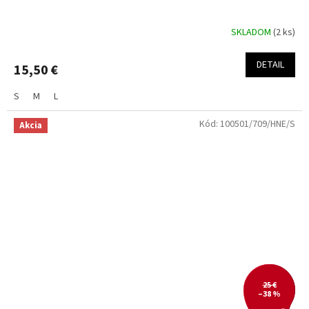
SKLADOM
(2 ks)
DETAIL
15,50 €
S
M
L
Kód:
100501/709/HNE/S
Akcia
25 €
–38 %