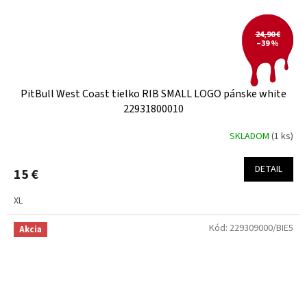
24,90 €
–39 %
PitBull West Coast tielko RIB SMALL LOGO pánske white
22931800010
SKLADOM
(1 ks)
DETAIL
15 €
XL
Kód:
229309000/BIE5
Akcia