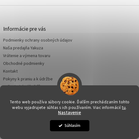
v
l
Z
á
á
d
p
a
ä
Informácie pre vás
c
t
i
Podmienky ochrany osobných údajov
i
e
e
Naša predajňa Yakuza
p
r
Vrátenie a výmena tovaru
v
Obchodné podmienky
k
Kontakt
y
v
Pokyny k praniu a k údržbe
ý
Naša druhá vášeň 🌴
p
Strihy oblečenia
i
s
Tento web používa súbory cookie. Ďalším prechádzaním tohto
u
webu vyjadrujete súhlas s ich používaním. Viac informácií
tu
.
Nastavenie
Kontakt
Súhlasím
objednavky
@
yakuza-shop.sk