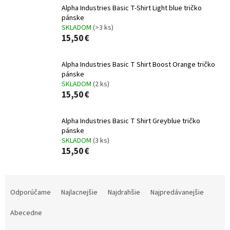
Alpha Industries Basic T-Shirt Light blue tričko
pánske
SKLADOM
(>3 ks)
15,50 €
Alpha Industries Basic T Shirt Boost Orange tričko
pánske
SKLADOM
(2 ks)
15,50 €
Alpha Industries Basic T Shirt Greyblue tričko
pánske
SKLADOM
(3 ks)
15,50 €
R
a
Odporúčame
Najlacnejšie
Najdrahšie
Najpredávanejšie
d
e
Abecedne
n