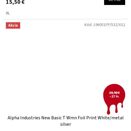
15,50 €
XL
Kód:
196051FP/532/XS2
Akcia
24,90 €
–37 %
Alpha Industries New Basic T Wmn Foil Print White/metal
silver