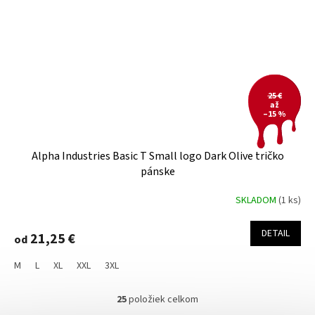
25 €
až
–15 %
Alpha Industries Basic T Small logo Dark Olive tričko
pánske
SKLADOM
(1 ks)
DETAIL
21,25 €
od
M
L
XL
XXL
3XL
25
položiek celkom
O