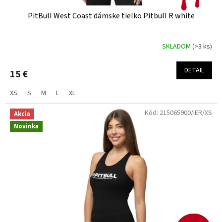
PitBull West Coast dámske tielko Pitbull R white
SKLADOM
(>3 ks)
DETAIL
15 €
XS
S
M
L
XL
Kód:
215065900/IER/XS
Akcia
Novinka