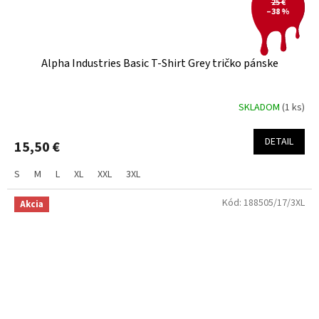
25 €
–38 %
Alpha Industries Basic T-Shirt Grey tričko pánske
SKLADOM
(1 ks)
DETAIL
15,50 €
S
M
L
XL
XXL
3XL
Kód:
188505/17/3XL
Akcia