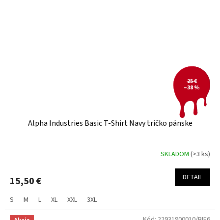
25 €
–38 %
Alpha Industries Basic T-Shirt Navy tričko pánske
SKLADOM
(>3 ks)
DETAIL
15,50 €
S
M
L
XL
XXL
3XL
Kód:
22931900010/BIE6