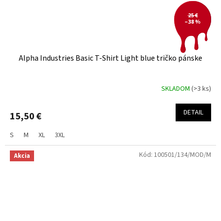
25 €
–38 %
Alpha Industries Basic T-Shirt Light blue tričko pánske
SKLADOM
(>3 ks)
DETAIL
15,50 €
S
M
XL
3XL
Kód:
100501/134/MOD/M
Akcia