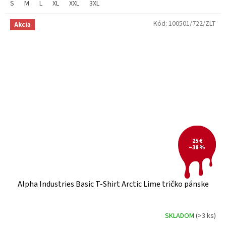
S
M
L
XL
XXL
3XL
Kód:
100501/722/ZLT
Akcia
25 €
–38 %
Alpha Industries Basic T-Shirt Arctic Lime tričko pánske
SKLADOM
(>3 ks)