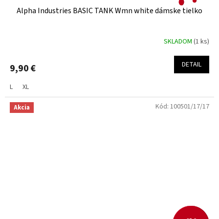
Alpha Industries BASIC TANK Wmn white dámske tielko
SKLADOM
(1 ks)
DETAIL
9,90 €
L
XL
Kód:
100501/17/17
Akcia