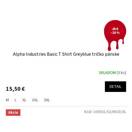
25 €
–38 %
Alpha Industries Basic T Shirt Greyblue tričko pánske
SKLADOM
(3 ks)
DETAIL
15,50 €
M
L
XL
XXL
3XL
Kód:
100501/02/MOD/XL
Akcia