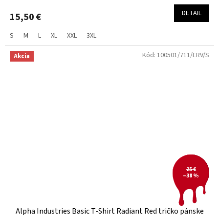
DETAIL
15,50 €
S
M
L
XL
XXL
3XL
Kód:
100501/711/ERV/S
Akcia
25 €
–38 %
Alpha Industries Basic T-Shirt Radiant Red tričko pánske