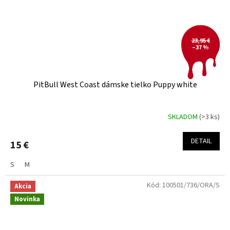
23,95 €
–37 %
PitBull West Coast dámske tielko Puppy white
SKLADOM
(>3 ks)
DETAIL
15 €
S
M
Kód:
100501/736/ORA/S
Akcia
Novinka