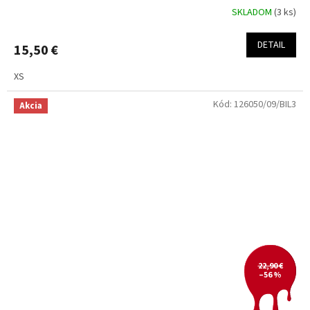
SKLADOM
(3 ks)
DETAIL
15,50 €
XS
Kód:
126050/09/BIL3
Akcia
22,90 €
–56 %