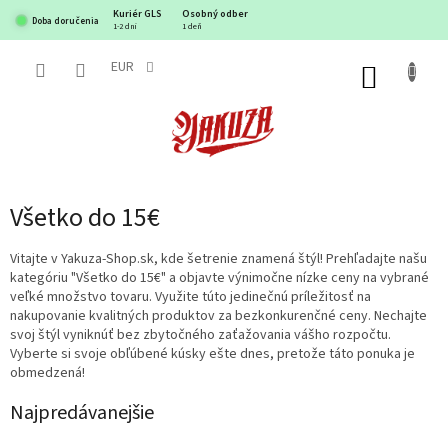
Prejsť
Kuriér GLS
Osobný odber
Doba doručenia
na
1-2 dni
1 deň
obsah
EUR
NÁKUP
KOŠÍK
Všetko do 15€
Vitajte v Yakuza-Shop.sk, kde šetrenie znamená štýl! Prehľadajte našu
kategóriu "Všetko do 15€" a objavte výnimočne nízke ceny na vybrané
veľké množstvo tovaru. Využite túto jedinečnú príležitosť na
nakupovanie kvalitných produktov za bezkonkurenčné ceny. Nechajte
svoj štýl vyniknúť bez zbytočného zaťažovania vášho rozpočtu.
Vyberte si svoje obľúbené kúsky ešte dnes, pretože táto ponuka je
obmedzená!
Najpredávanejšie