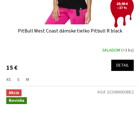
23,95 €
–37 %
PitBull West Coast dámske tielko Pitbull R black
SKLADOM
(>3 ks)
DETAIL
15 €
XS
S
M
Kód:
21506600/BIE2
Akcia
Novinka