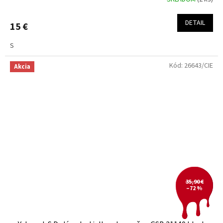
DETAIL
15 €
S
Kód:
26643/CIE
Akcia
35,90 €
–72 %