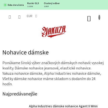
Prejsť
Kuriér GLS
Osobný odber
Doba doručenia
na
1-2 dni
1 deň
obsah
EUR
NÁKUP
KOŠÍK
Nohavice dámske
Ponúkame široký výber značkových dámskych nohavíc vysokej
kvality. Dámske nohavice jeansové, elastické nohavice.
Yakuza nohavice dámske, Alpha Industries nohavice dámske,
Všetky dámske nohavice máme skladom s dodaním do 24
hodín.
Najpredávanejšie
Alpha Industries dámske nohavice Agent X Wmn