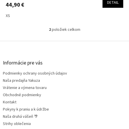
DETAIL
44,90 €
XS
2
položiek celkom
O
v
l
Z
á
á
d
p
a
ä
Informácie pre vás
c
t
i
Podmienky ochrany osobných údajov
i
e
e
Naša predajňa Yakuza
p
r
Vrátenie a výmena tovaru
v
Obchodné podmienky
k
Kontakt
y
v
Pokyny k praniu a k údržbe
ý
Naša druhá vášeň 🌴
p
Strihy oblečenia
i