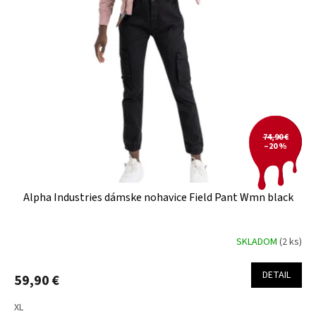
u
i
k
s
t
p
o
r
v
o
d
u
k
t
74,90 €
–20 %
o
v
Alpha Industries dámske nohavice Field Pant Wmn black
SKLADOM
(2 ks)
DETAIL
59,90 €
XL