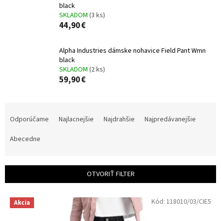
black
SKLADOM
(3 ks)
44,90 €
Alpha Industries dámske nohavice Field Pant Wmn
black
SKLADOM
(2 ks)
59,90 €
R
a
Odporúčame
Najlacnejšie
Najdrahšie
Najpredávanejšie
d
e
Abecedne
n
i
e
OTVORIŤ FILTER
p
r
V
Kód:
118010/03/CIE5
o
Akcia
ý
d
p