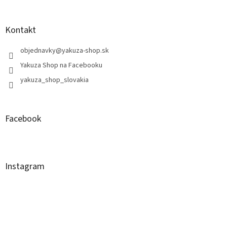
s
u
Kontakt
objednavky
@
yakuza-shop.sk
Yakuza Shop na Facebooku
yakuza_shop_slovakia
Facebook
Instagram