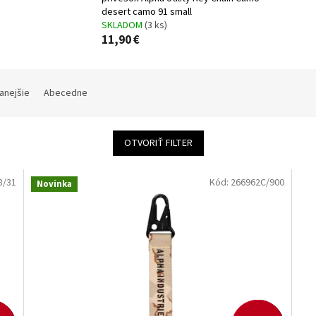
desert camo 91 small
SKLADOM
(3 ks)
11,90 €
anejšie
Abecedne
OTVORIŤ FILTER
8/31
Kód:
266962C/900
Novinka