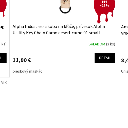
14 €
%
–15 %
Tag
Alpha Industries skoba na kľúče, prívesok Alpha
Ams
Utility Key Chain Camo desert camo 91 small
vre
3 ks)
SKLADOM
(3 ks)
IL
DETAIL
11,90 €
8,
pieskový maskáč
Uni
8BLK