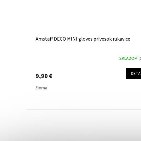
Amstaff DECO MINI gloves prívesok rukavice
SKLADOM
(
DETA
9,90 €
čierna
Z
á
p
ä
t