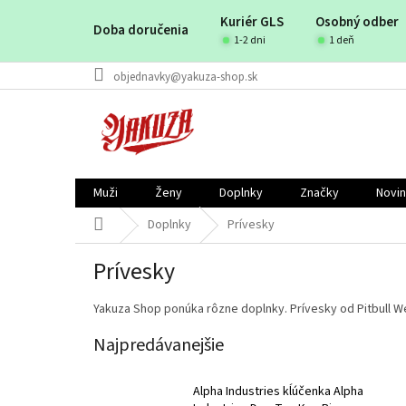
Prejsť
Kuriér GLS
Osobný odber
na
Doba doručenia
obsah
1-2 dni
1 deň
objednavky@yakuza-shop.sk
Muži
Ženy
Doplnky
Značky
Novi
Domov
Doplnky
Prívesky
Prívesky
Yakuza Shop ponúka rôzne doplnky. Prívesky od Pitbull Wes
Najpredávanejšie
Alpha Industries kĺúčenka Alpha