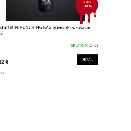
9,90 €
–14 %
taff MINIPUNCHING BAG prívesok boxovacie
ce
SKLADOM
(2 ks)
DETAIL
42 €
sex