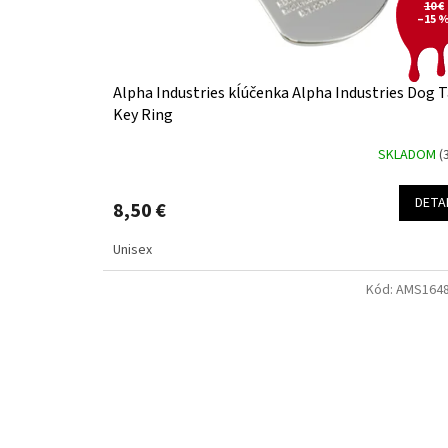
u
10 €
k
–15 
t
o
v
Alpha Industries kĺúčenka Alpha Industries Dog 
Key Ring
SKLADOM
(
DETA
8,50 €
Unisex
Kód:
AMS164