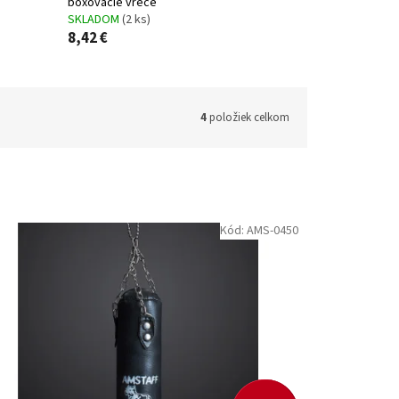
boxovacie vrece
SKLADOM
(2 ks)
8,42 €
4
položiek celkom
Kód:
AMS-0450