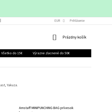
VRÁTENIE A VÝMENA TOVARU
EUR
OBCHODNÉ PODMIENKY
Prihlásenie
KONTAK
NÁKUPNÝ
Prázdny košík
KOŠÍK
Všetko do 15€
Výrazne zlacnené do 50€
ast, Yakuza.
Amstaff MINIPUNCHING BAG prívesok