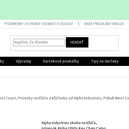
PODMIENKY OCHRANY OSOBNÝCH ÚDAJOV
NAŠA PREDAJŇA YAKUZA
HĽADAŤ
nky
Výpredaj
Darčekové poukážky
Tipy na darčeky
t Coast, Prívesky na kľúče a kľúčenky od Alpha Industries, Pitbull West Co
Alpha Industries skoba na kľúče,
prívesok Alpha Utility Key Chain Camo