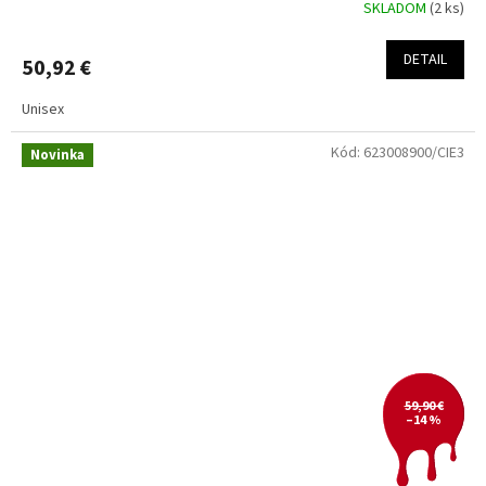
SKLADOM
(2 ks)
DETAIL
50,92 €
Unisex
Kód:
623008900/CIE3
Novinka
59,90 €
–14 %