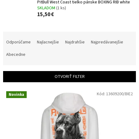
PitBull West Coast tielko pánske BOXING RIB white
SKLADOM
(1 ks)
15,50 €
R
a
Odporúčame
Najlacnejšie
Najdrahšie
Najpredávanejšie
d
e
Abecedne
n
i
e
OTVORIŤ FILTER
p
r
V
Kód:
13609200/BIE2
o
Novinka
ý
d
p
u
i
k
s
t
p
o
r
v