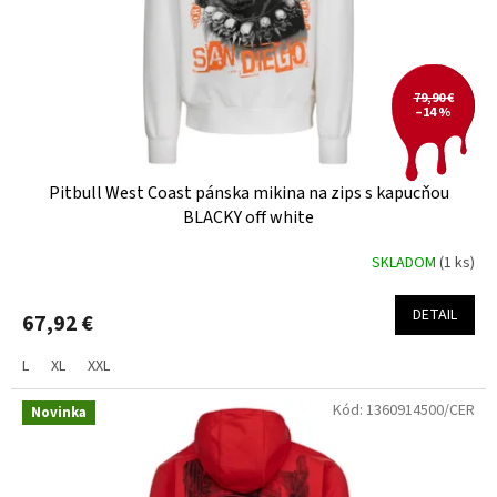
o
d
u
k
t
79,90 €
–14 %
o
v
Pitbull West Coast pánska mikina na zips s kapucňou
BLACKY off white
SKLADOM
(1 ks)
DETAIL
67,92 €
L
XL
XXL
Kód:
1360914500/CER
Novinka