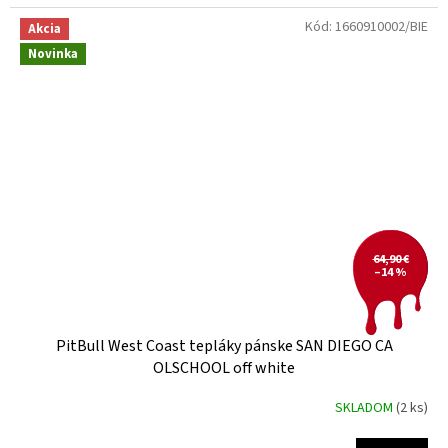
Kód:
1660910002/BIE
Akcia
Novinka
64,90 €
–14 %
PitBull West Coast tepláky pánske SAN DIEGO CA
OLSCHOOL off white
SKLADOM
(2 ks)