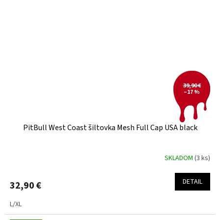
39,90 €
–17 %
PitBull West Coast šiltovka Mesh Full Cap USA black
SKLADOM
(3 ks)
DETAIL
32,90 €
L/XL