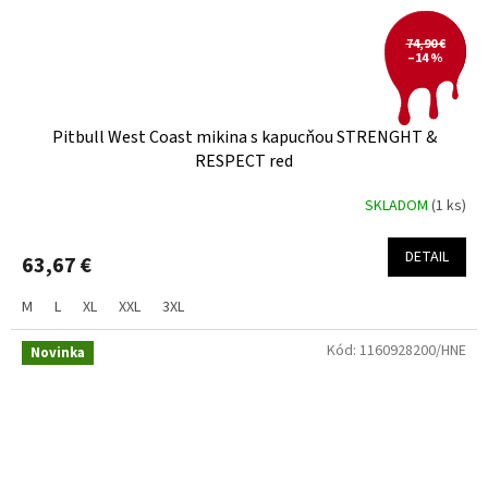
74,90 €
–14 %
Pitbull West Coast mikina s kapucňou STRENGHT &
RESPECT red
SKLADOM
(1 ks)
DETAIL
63,67 €
M
L
XL
XXL
3XL
Kód:
1160928200/HNE
Novinka