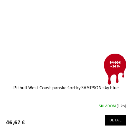
54,90 €
–14 %
Pitbull West Coast pánske šortky SAMPSON sky blue
SKLADOM
(1 ks)
DETAIL
46,67 €