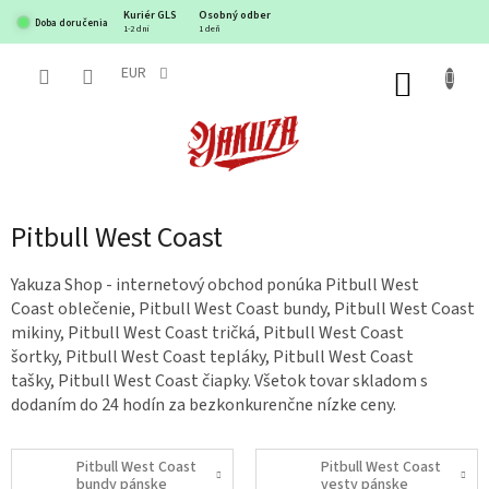
Prejsť
Kuriér GLS
Osobný odber
Doba doručenia
na
1-2 dni
1 deň
obsah
EUR
NÁKUP
KOŠÍK
Pitbull West Coast
Yakuza Shop - internetový obchod ponúka Pitbull West
Coast oblečenie, Pitbull West Coast bundy, Pitbull West Coast
mikiny, Pitbull West Coast tričká, Pitbull West Coast
šortky, Pitbull West Coast tepláky, Pitbull West Coast
tašky, Pitbull West Coast čiapky. Všetok tovar skladom s
dodaním do 24 hodín za bezkonkurenčne nízke ceny.
Pitbull West Coast
Pitbull West Coast
bundy pánske
vesty pánske