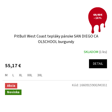
64,90 €
–14 %
PitBull West Coast tepláky pánske SAN DIEGO CA
OLSCHOOL burgundy
SKLADOM
(1 ks)
DETAIL
55,17 €
M
L
XL
XXL
3XL
Kód:
1660915900/MOD2
Akcia
Novinka