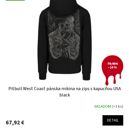
79,90 €
–14 %
Pitbull West Coast pánska mikina na zips s kapucňou USA
black
SKLADOM
(>3 ks)
DETAIL
67,92 €