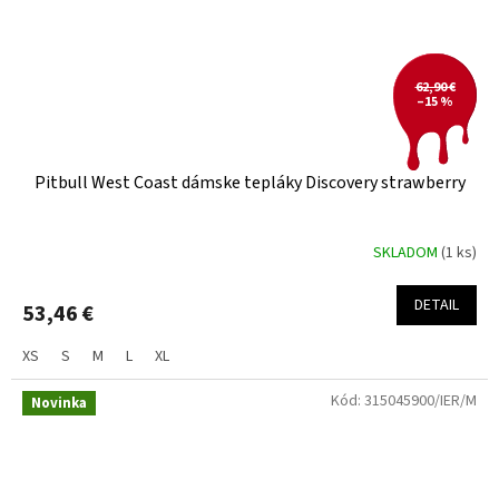
62,90 €
–15 %
Pitbull West Coast dámske tepláky Discovery strawberry
SKLADOM
(1 ks)
DETAIL
53,46 €
XS
S
M
L
XL
Kód:
315045900/IER/M
Novinka