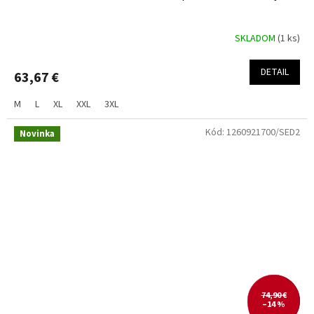
SKLADOM
(1 ks)
DETAIL
63,67 €
M
L
XL
XXL
3XL
Kód:
1260921700/SED2
Novinka
74,90 €
–14 %