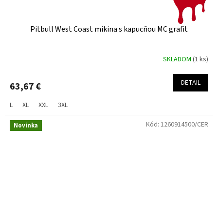
Pitbull West Coast mikina s kapucňou MC grafit
SKLADOM
(1 ks)
DETAIL
63,67 €
L
XL
XXL
3XL
Kód:
1260914500/CER
Novinka