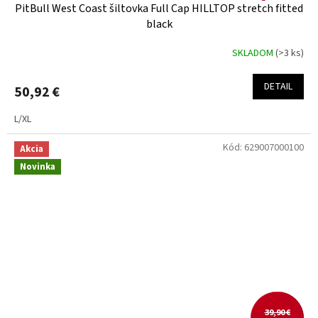
PitBull West Coast šiltovka Full Cap HILLTOP stretch fitted
black
SKLADOM
(>3 ks)
DETAIL
50,92 €
L/XL
Kód:
629007000100
Akcia
Novinka
39,90 €