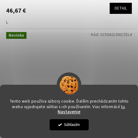
DETAIL
46,67 €
L
Kód:
3150421300/ZEL4
Novinka
Tento web používa súbory cookie. Ďalším prechádzaním tohto
webu vyjadrujete súhlas s ich používaním. Viac informácií
tu
.
54,90 €
–14 %
Nastavenie
Súhlasím
Pitbull West Coast pánske šortky SAMPSON grey harbour