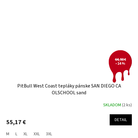
64,90 €
–14 %
PitBull West Coast tepláky pánske SAN DIEGO CA
OLSCHOOL sand
SKLADOM
(2 ks)
DETAIL
55,17 €
M
L
XL
XXL
3XL