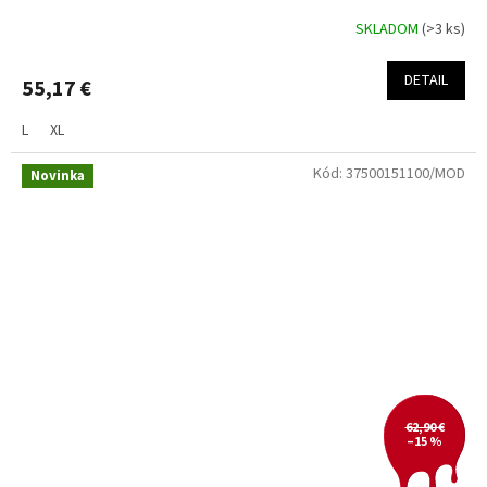
SKLADOM
(>3 ks)
DETAIL
55,17 €
L
XL
Kód:
37500151100/MOD
Novinka
62,90 €
–15 %