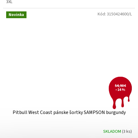
3XL
Kód:
3150424600/L
Novinka
54,90 €
–14 %
Pitbull West Coast pánske šortky SAMPSON burgundy
SKLADOM
(3 ks)