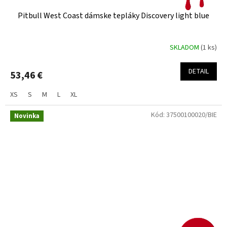
Pitbull West Coast dámske tepláky Discovery light blue
SKLADOM
(1 ks)
DETAIL
53,46 €
XS
S
M
L
XL
Kód:
37500100020/BIE
Novinka