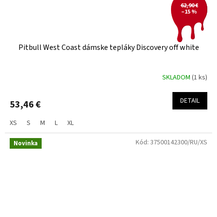
62,90 €
–15 %
Pitbull West Coast dámske tepláky Discovery off white
SKLADOM
(1 ks)
DETAIL
53,46 €
XS
S
M
L
XL
Kód:
37500142300/RU/XS
Novinka