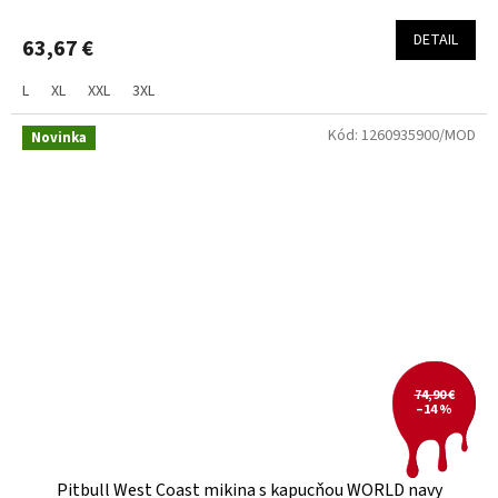
DETAIL
63,67 €
L
XL
XXL
3XL
Kód:
1260935900/MOD
Novinka
74,90 €
–14 %
Pitbull West Coast mikina s kapucňou WORLD navy