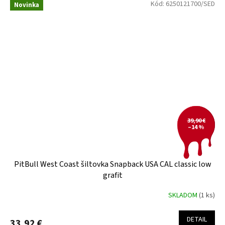
Kód:
6250121700/SED
Novinka
39,90 €
–14 %
PitBull West Coast šiltovka Snapback USA CAL classic low
grafit
SKLADOM
(1 ks)
DETAIL
33,92 €