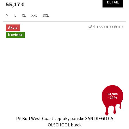
DETAIL
55,17 €
M
L
XL
XXL
3XL
Kód:
166091900/CIE3
Akcia
Novinka
64,90 €
–14 %
PitBull West Coast tepláky pánske SAN DIEGO CA
OLSCHOOL black