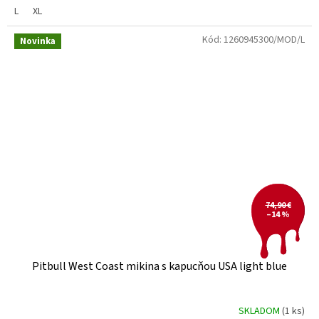
L
XL
Kód:
1260945300/MOD/L
Novinka
74,90 €
–14 %
Pitbull West Coast mikina s kapucňou USA light blue
SKLADOM
(1 ks)