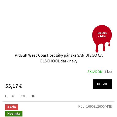
64,90 €
–14 %
PitBull West Coast tepláky pánske SAN DIEGO CA
OLSCHOOL dark navy
SKLADOM
(1 ks)
DETAIL
55,17 €
L
XL
XXL
3XL
Kód:
1660912600/HNE
Akcia
Novinka