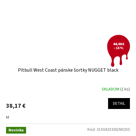
44,90 €
–14 %
Pitbull West Coast pánske šortky NUGGET black
SKLADOM
(1 ks)
DETAIL
38,17 €
M
Kód:
3150425300/MOD5
Novinka