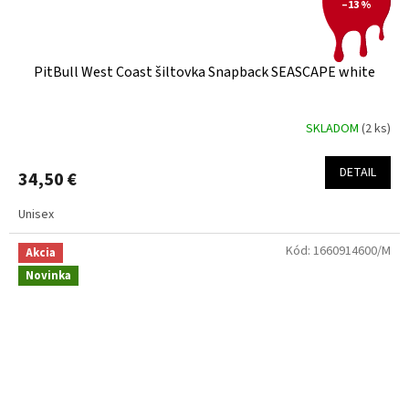
–13 %
PitBull West Coast šiltovka Snapback SEASCAPE white
SKLADOM
(2 ks)
DETAIL
34,50 €
Unisex
Kód:
1660914600/M
Akcia
Novinka