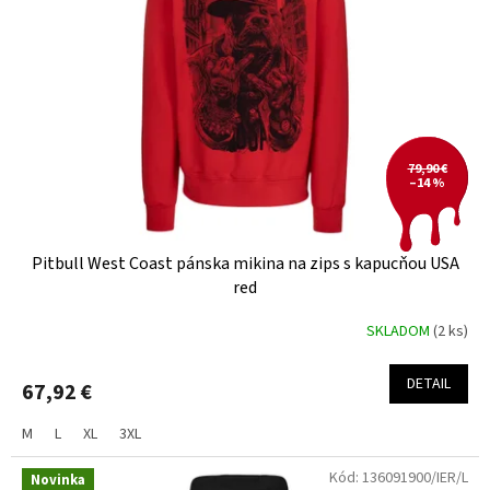
79,90 €
–14 %
Pitbull West Coast pánska mikina na zips s kapucňou USA
red
SKLADOM
(2 ks)
DETAIL
67,92 €
M
L
XL
3XL
Kód:
136091900/IER/L
Novinka