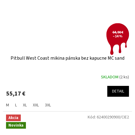
64,90 €
–14 %
Pitbull West Coast mikina pánska bez kapucne MC sand
SKLADOM
(2 ks)
DETAIL
55,17 €
M
L
XL
XXL
3XL
Kód:
62400290900/CIE2
Akcia
Novinka