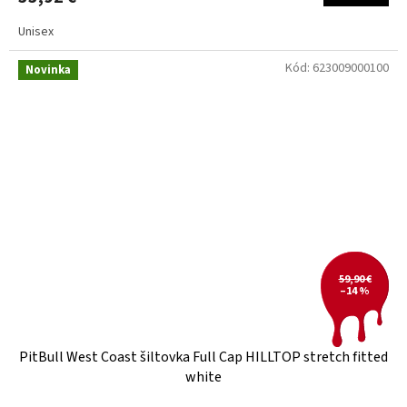
Unisex
Kód:
623009000100
Novinka
59,90 €
–14 %
PitBull West Coast šiltovka Full Cap HILLTOP stretch fitted
white