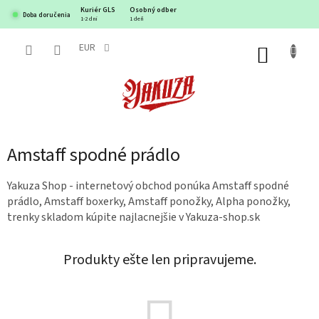
Prejsť
Kuriér GLS
Osobný odber
Doba doručenia
na
1-2 dni
1 deň
obsah
EUR
NÁKUP
KOŠÍK
Amstaff spodné prádlo
Yakuza Shop - internetový obchod ponúka Amstaff spodné
prádlo, Amstaff boxerky, Amstaff ponožky, Alpha ponožky,
trenky skladom kúpite najlacnejšie v Yakuza-shop.sk
Produkty ešte len pripravujeme.