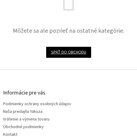
Môžete sa ale pozrieť na ostatné kategórie.
SPÄŤ DO OBCHODU
Z
á
p
ä
Informácie pre vás
t
Podmienky ochrany osobných údajov
i
e
Naša predajňa Yakuza
Vrátenie a výmena tovaru
Obchodné podmienky
Kontakt