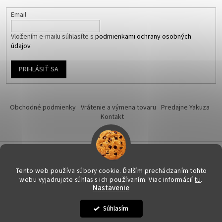
Email
Vložením e-mailu súhlasíte s
podmienkami ochrany osobných
údajov
PRIHLÁSIŤ SA
Obchodné podmienky
Vrátenie a výmena tovaru
Predajne Yakuza
Kontakt
Vytvoril Shoptet
Tento web používa súbory cookie. Ďalším prechádzaním tohto
webu vyjadrujete súhlas s ich používaním. Viac informácií
tu
.
Nastavenie
Copyright 2026
Yakuza-shop.sk
. Všetky práva vyhradené.
Upraviť
nastavenie cookies
Súhlasím