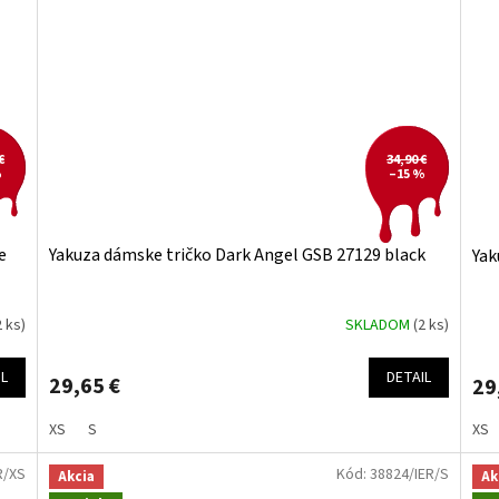
€
34,90 €
%
–15 %
e
Yakuza dámske tričko Dark Angel GSB 27129 black
Yak
2 ks)
SKLADOM
(2 ks)
IL
DETAIL
29,65 €
29
XS
S
XS
R/XS
Kód:
38824/IER/S
Akcia
Ak