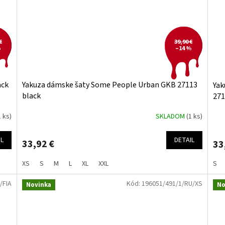
€
39,90 €
%
–14 %
ack
Yakuza dámske šaty Some People Urban GKB 27113
Yak
black
271
1 ks)
SKLADOM
(1 ks)
IL
DETAIL
33,92 €
33
XS
S
M
L
XL
XXL
S
/FIA
Kód:
196051/491/1/RU/XS
Novinka
No