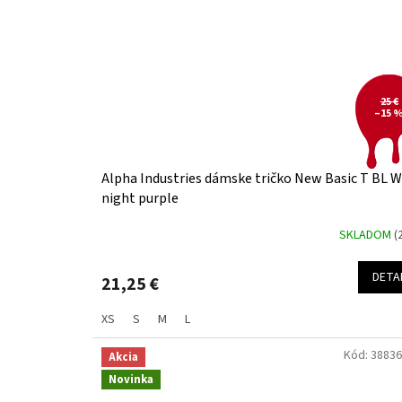
25 €
–15 
Alpha Industries dámske tričko New Basic T BL W
night purple
SKLADOM
(
DETA
21,25 €
XS
S
M
L
Kód:
38836
Akcia
Novinka