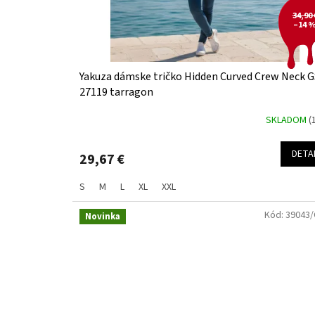
v
u
34,90 
k
–14 
t
o
v
Yakuza dámske tričko Hidden Curved Crew Neck 
27119 tarragon
SKLADOM
(
DETA
29,67 €
S
M
L
XL
XXL
Kód:
39043/
Novinka