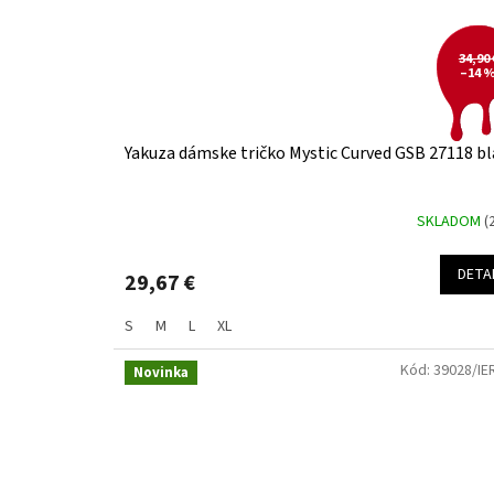
34,90 
–14 
Yakuza dámske tričko Mystic Curved GSB 27118 bl
SKLADOM
(
DETA
29,67 €
S
M
L
XL
Kód:
39028/IE
Novinka