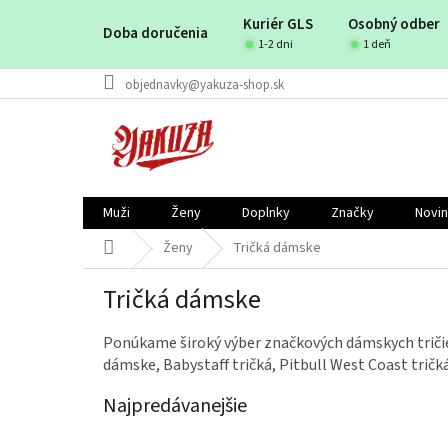
Prejsť
Kuriér GLS
Osobný odber
na
Doba doručenia
obsah
1-2 dni
1 deň
objednavky@yakuza-shop.sk
Muži
Ženy
Doplnky
Značky
Novi
Domov
Ženy
Tričká dámske
Tričká dámske
​Ponúkame široký výber značkových dámskych tričiek
dámske, Babystaff tričká, Pitbull West Coast trič
Najpredávanejšie