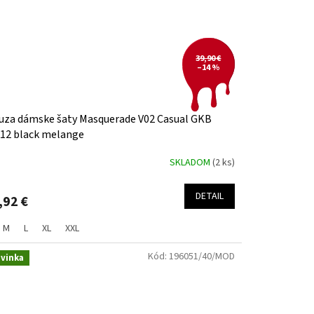
39,90 €
–14 %
uza dámske šaty Masquerade V02 Casual GKB
12 black melange
SKLADOM
(2 ks)
DETAIL
,92 €
M
L
XL
XXL
Kód:
196051/40/MOD
vinka