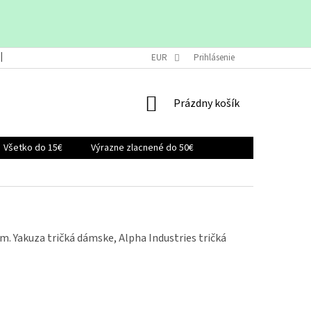
VRÁTENIE A VÝMENA TOVARU
EUR
OBCHODNÉ PODMIENKY
Prihlásenie
KONTAK
NÁKUPNÝ
Prázdny košík
KOŠÍK
Všetko do 15€
Výrazne zlacnené do 50€
m. Yakuza tričká dámske, Alpha Industries tričká