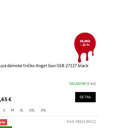
34,90 €
–15 %
uza dámske tričko Angel Gun GSB 27127 black
SKLADOM
(1 ks)
DETAIL
,65 €
S
M
XL
XXL
3XL
Kód:
38821/RUZ2
cia