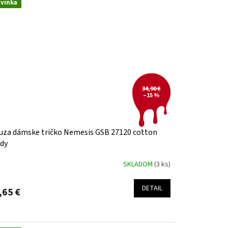
vinka
34,90 €
–15 %
uza dámske tričko Nemesis GSB 27120 cotton
dy
SKLADOM
(3 ks)
DETAIL
,65 €