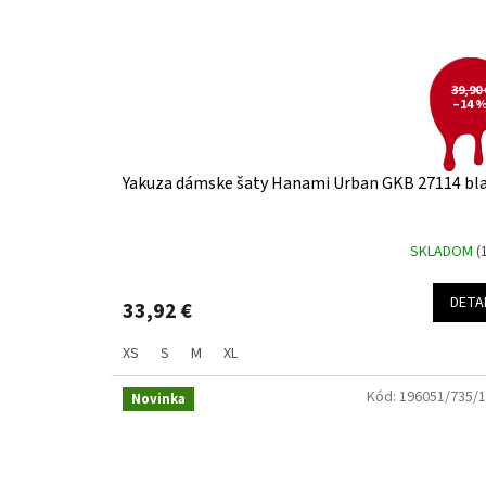
39,90 
–14 
Yakuza dámske šaty Hanami Urban GKB 27114 bl
SKLADOM
(
DETA
33,92 €
XS
S
M
XL
Kód:
196051/735/1
Novinka