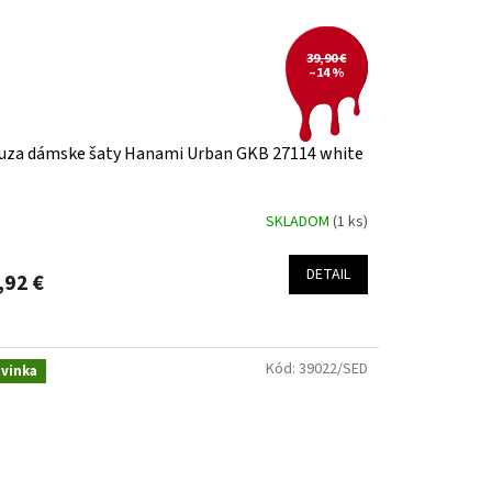
39,90 €
–14 %
uza dámske šaty Hanami Urban GKB 27114 white
SKLADOM
(1 ks)
DETAIL
,92 €
Kód:
39022/SED
vinka