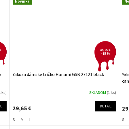
Novinka
No
€
34,90 €
%
–15 %
k
Yakuza dámske tričko Hanami GSB 27121 black
Yak
can
2 ks)
SKLADOM
(1 ks)
IL
DETAIL
29,65 €
29
S
M
L
S