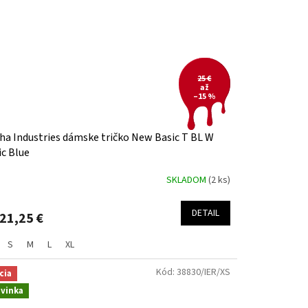
25 €
až
–15 %
ha Industries dámske tričko New Basic T BL W
ic Blue
SKLADOM
(2 ks)
DETAIL
21,25 €
S
M
L
XL
Kód:
38830/IER/XS
cia
vinka