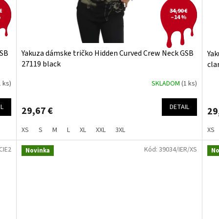
€
34,90 €
%
–14 %
GSB
Yakuza dámske tričko Hidden Curved Crew Neck GSB
Yak
27119 black
cla
1 ks)
SKLADOM
(1 ks)
IL
DETAIL
29,67 €
29
XS
S
M
L
XL
XXL
3XL
XS
CIE2
Kód:
39034/IER/XS
Novinka
No