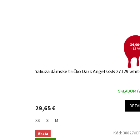
34,90 
–15 
Yakuza dámske tričko Dark Angel GSB 27129 whit
SKLADOM
(
DETA
29,65 €
XS
S
M
Kód:
38827/IE
Akcia