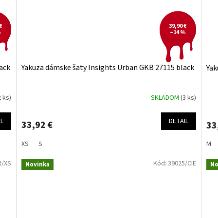
€
39,90 €
%
–14 %
ack
Yakuza dámske šaty Insights Urban GKB 27115 black
Yak
2 ks)
SKLADOM
(3 ks)
IL
DETAIL
33,92 €
33
XS
S
M
R/XS
Kód:
39025/CIE
Novinka
No