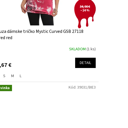
34,90 €
–14 %
uza dámske tričko Mystic Curved GSB 27118
red red
SKLADOM
(1 ks)
DETAIL
,67 €
S
M
L
Kód:
39031/BIE3
vinka