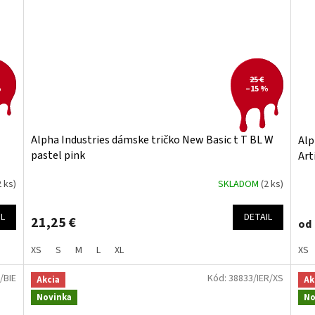
25 €
%
–15 %
Alpha Industries dámske tričko New Basic t T BL W
Alp
pastel pink
Art
2 ks)
SKLADOM
(2 ks)
IL
DETAIL
21,25 €
od
XS
S
M
L
XL
XS
/BIE
Kód:
38833/IER/XS
Akcia
Ak
Novinka
No