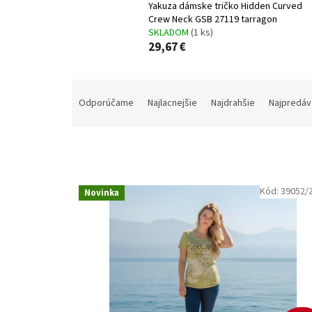
Yakuza dámske tričko Hidden Curved
Crew Neck GSB 27119 tarragon
SKLADOM
(1 ks)
29,67 €
R
a
Odporúčame
Najlacnejšie
Najdrahšie
Najpredáv
d
e
n
i
e
V
p
Kód:
39052/
Novinka
ý
r
p
o
i
d
s
u
p
k
r
t
o
o
d