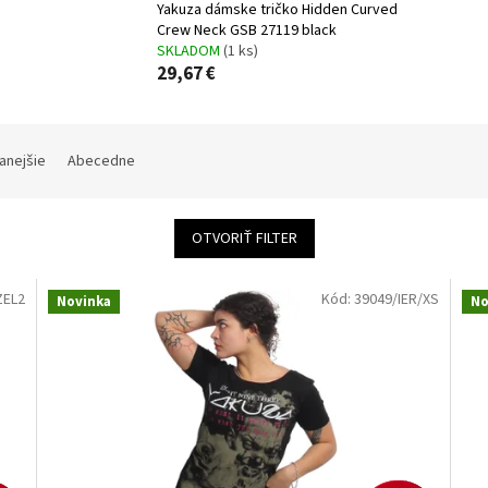
Yakuza dámske tričko Hidden Curved
Crew Neck GSB 27119 black
SKLADOM
(1 ks)
29,67 €
anejšie
Abecedne
OTVORIŤ FILTER
ZEL2
Kód:
39049/IER/XS
Novinka
No