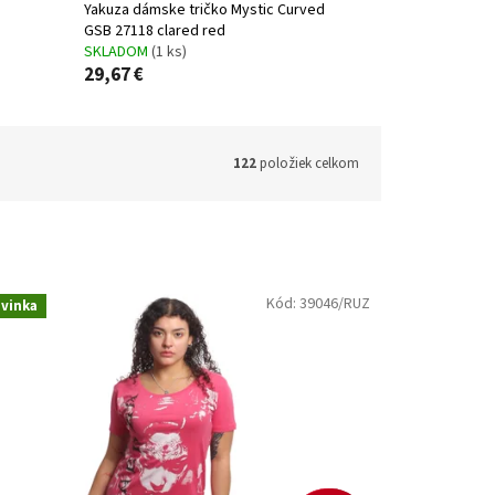
Yakuza dámske tričko Mystic Curved
GSB 27118 clared red
SKLADOM
(1 ks)
29,67 €
122
položiek celkom
Kód:
39046/RUZ
vinka