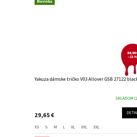
Novinka
34,90 
–15 
Yakuza dámske tričko V03 Allover GSB 27122 blac
SKLADOM
(
DETA
29,65 €
XS
S
M
L
XL
XXL
3XL