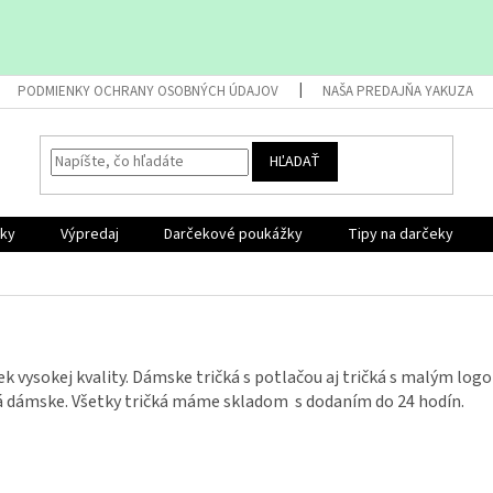
PODMIENKY OCHRANY OSOBNÝCH ÚDAJOV
NAŠA PREDAJŇA YAKUZA
HĽADAŤ
nky
Výpredaj
Darčekové poukážky
Tipy na darčeky
 vysokej kvality. Dámske tričká s potlačou aj tričká s malým logo
ká dámske. Všetky tričká máme skladom s dodaním do 24 hodín.