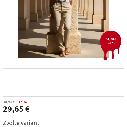
34,90 €
–15 %
34,90 €
–15 %
29,65 €
Jednotková
Zvoľte variant
cena: