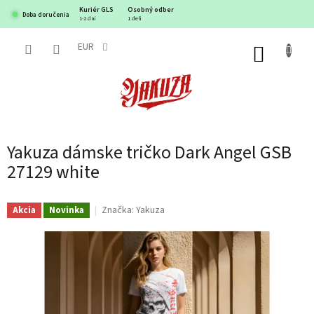
Prejsť
Kuriér GLS
Osobný odber
Doba doručenia
na
1-2 dni
1 deň
obsah
EUR
NÁKUP
KOŠÍK
Yakuza dámske tričko Dark Angel GSB
27129 white
Značka:
Yakuza
Akcia
Novinka