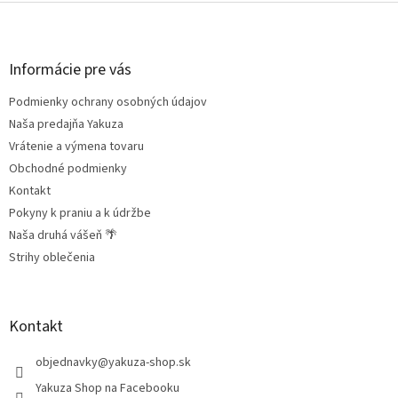
Z
á
p
ä
Informácie pre vás
t
Podmienky ochrany osobných údajov
i
e
Naša predajňa Yakuza
Vrátenie a výmena tovaru
Obchodné podmienky
Kontakt
Pokyny k praniu a k údržbe
Naša druhá vášeň 🌴
Strihy oblečenia
Kontakt
objednavky
@
yakuza-shop.sk
Yakuza Shop na Facebooku