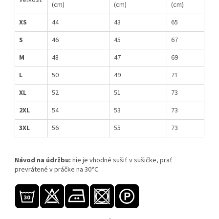
Veľkosť
(cm)
(cm)
(cm)
XS
44
43
65
S
46
45
67
M
48
47
69
L
50
49
71
XL
52
51
73
2XL
54
53
73
3XL
56
55
73
Návod na údržbu:
nie je vhodné sušiť v sušičke, prať
prevrátené v práčke na 30°C