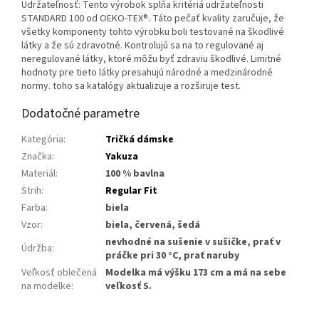
Udržateľnosť: Tento výrobok spĺňa kritériá udržateľnosti
STANDARD 100 od OEKO-TEX®. Táto pečať kvality zaručuje, že
všetky komponenty tohto výrobku boli testované na škodlivé
látky a že sú zdravotné. Kontrolujú sa na to regulované aj
neregulované látky, ktoré môžu byť zdraviu škodlivé. Limitné
hodnoty pre tieto látky presahujú národné a medzinárodné
normy. toho sa katalógy aktualizuje a rozširuje test.
Dodatočné parametre
Kategória
:
Tričká dámske
Značka
:
Yakuza
Materiál
:
100 % bavlna
Strih
:
Regular Fit
Farba
:
biela
Vzor
:
biela, červená, šedá
nevhodné na sušenie v sušičke, prať v
Údržba
:
práčke pri 30 °C, prať naruby
Veľkosť oblečená
Modelka má výšku 173 cm a má na sebe
na modelke
:
veľkosť S.