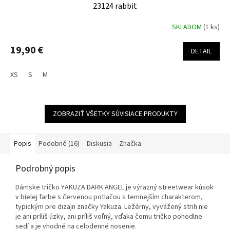
23124 rabbit
SKLADOM
(1 ks)
19,90 €
DETAIL
XS
S
M
ZOBRAZIŤ VŠETKY SÚVISIACE PRODUKTY
Popis
Podobné (16)
Diskusia
Značka
Podrobný popis
Dámske tričko YAKUZA DARK ANGEL je výrazný streetwear kúsok
v bielej farbe s červenou potlačou s temnejším charakterom,
typickým pre dizajn značky Yakuza. Ležérny, vyvážený strih nie
je ani príliš úzky, ani príliš voľný, vďaka čomu tričko pohodlne
sedí a je vhodné na celodenné nosenie.