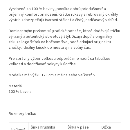
Vyrobené zo 100 % bavlny, ponúka dobrú priedušnosť a
príjemný komfort pri nosení. Krátke rukávy a rebrovaný okrúhly
výstrih zabezpečujú tvarovú stálosť a čistý, nadčasový vzhľad.
Dominantným prvkom sú grafické potlače, ktoré dodávajú tričku
výrazný a autentický streetový štýl. Dizajn dopĺňa originálny
Yakuza logo štítok na bočnom šve, podčiarkujúci originalitu
značky. Ideálny kúsok do mesta aj na voľný čas.
Pre správny výber veľkosti odporúčame riadiť sa tabuľkou
veľkostí a dodržiavať pokyny k údržbe.
Modelka má výšku 173 cm a má na sebe veľkosť S.
Materiál:
100 % bavlna
Rozmery trička:
Šírka hrudník
a
Šírka v páse
Dĺžka