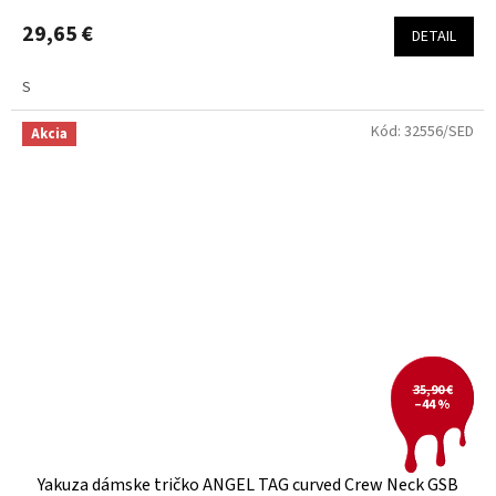
29,65 €
DETAIL
S
Kód:
32556/SED
Akcia
35,90 €
–44 %
Yakuza dámske tričko ANGEL TAG curved Crew Neck GSB