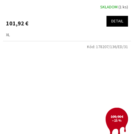
SKLADOM
(1 ks)
DETAIL
101,92 €
XL
Kód:
178207/136/ED/31
109,90 €
–15 %