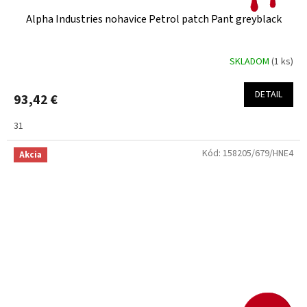
Alpha Industries nohavice Petrol patch Pant greyblack
SKLADOM
(1 ks)
DETAIL
93,42 €
31
Kód:
158205/679/HNE4
Akcia