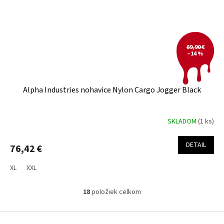
89,90 €
–14 %
Alpha Industries nohavice Nylon Cargo Jogger Black
SKLADOM
(1 ks)
DETAIL
76,42 €
XL
XXL
18
položiek celkom
O
v
l
Z