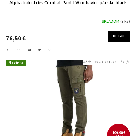
Alpha Industries Combat Pant LW nohavice pánske black
SKLADOM
(3 ks)
DETAIL
76,50 €
31
33
34
36
38
Kód:
178207/413/ZEL/31/1
Novinka
109,90 €