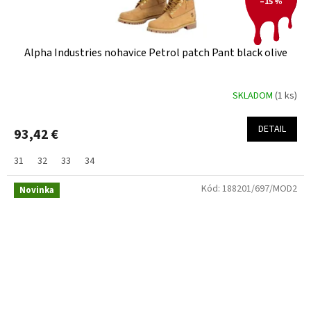
–15 %
Alpha Industries nohavice Petrol patch Pant black olive
SKLADOM
(1 ks)
DETAIL
93,42 €
31
32
33
34
Kód:
188201/697/MOD2
Novinka