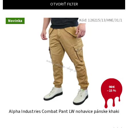
e
OTVORIŤ FILTER
p
r
V
Kód:
126215/13/HNE/31/1
o
Novinka
ý
d
p
u
i
k
s
t
p
o
r
v
o
d
u
k
t
90 €
–15 %
o
v
Alpha Industries Combat Pant LW nohavice pánske khaki