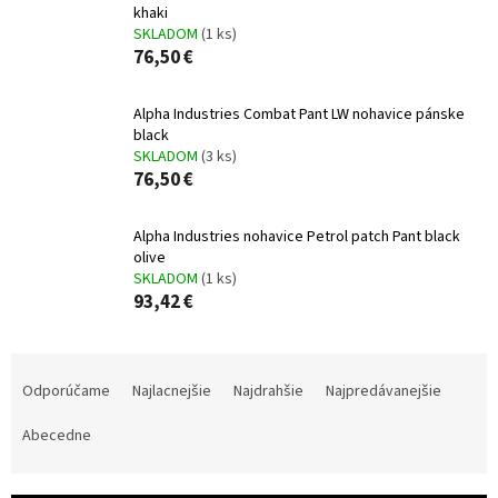
khaki
SKLADOM
(1 ks)
76,50 €
Alpha Industries Combat Pant LW nohavice pánske
black
SKLADOM
(3 ks)
76,50 €
Alpha Industries nohavice Petrol patch Pant black
olive
SKLADOM
(1 ks)
93,42 €
R
a
Odporúčame
Najlacnejšie
Najdrahšie
Najpredávanejšie
d
e
Abecedne
n
i