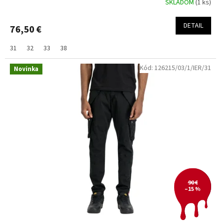
SKLADOM
(1 ks)
DETAIL
76,50 €
31
32
33
38
Kód:
126215/03/1/IER/31
Novinka
90 €
–15 %