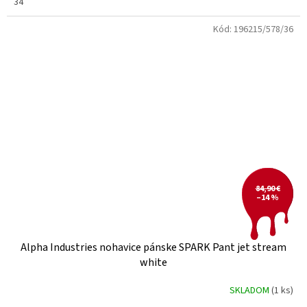
34
Kód:
196215/578/36
84,90 €
–14 %
Alpha Industries nohavice pánske SPARK Pant jet stream
white
SKLADOM
(1 ks)