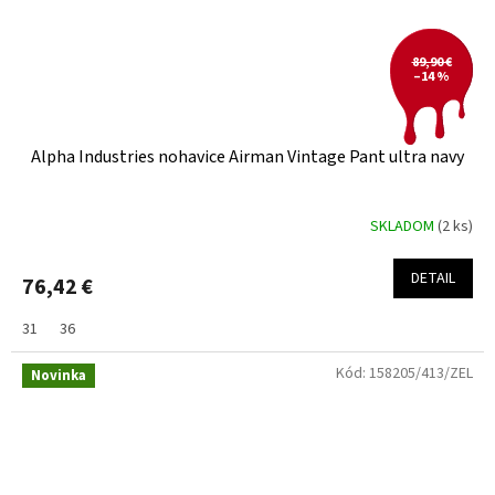
89,90 €
–14 %
Alpha Industries nohavice Airman Vintage Pant ultra navy
SKLADOM
(2 ks)
DETAIL
76,42 €
31
36
Kód:
158205/413/ZEL
Novinka