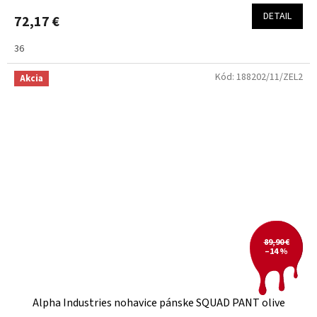
DETAIL
72,17 €
36
Kód:
188202/11/ZEL2
Akcia
89,90 €
–14 %
Alpha Industries nohavice pánske SQUAD PANT olive