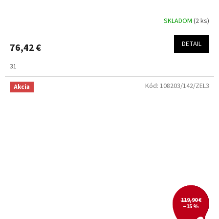
SKLADOM
(2 ks)
DETAIL
76,42 €
31
Kód:
108203/142/ZEL3
Akcia
119,90 €
–15 %