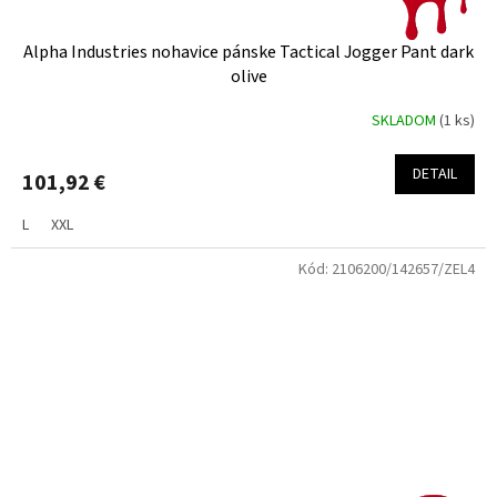
Alpha Industries nohavice pánske Tactical Jogger Pant dark
olive
SKLADOM
(1 ks)
DETAIL
101,92 €
L
XXL
Kód:
2106200/142657/ZEL4