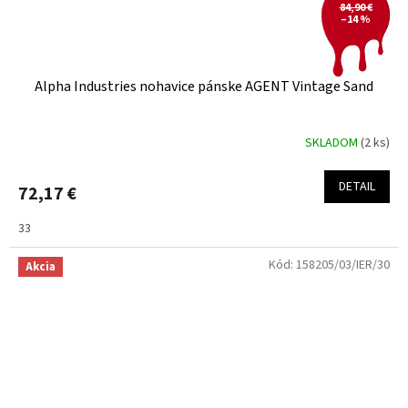
84,90 €
–14 %
Alpha Industries nohavice pánske AGENT Vintage Sand
SKLADOM
(2 ks)
DETAIL
72,17 €
33
Kód:
158205/03/IER/30
Akcia