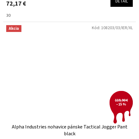
DETAIL
72,17 €
30
Kód:
108203/03/IER/XL
Akcia
119,90 €
–15 %
Alpha Industries nohavice pánske Tactical Jogger Pant
black