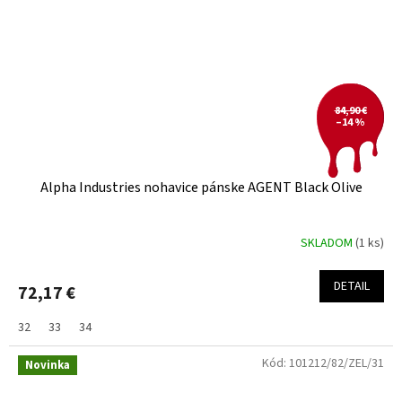
84,90 €
–14 %
Alpha Industries nohavice pánske AGENT Black Olive
SKLADOM
(1 ks)
DETAIL
72,17 €
32
33
34
Kód:
101212/82/ZEL/31
Novinka