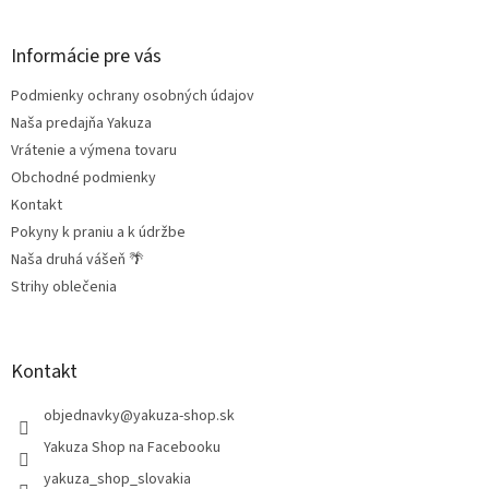
á
á
d
p
a
ä
Informácie pre vás
c
t
i
Podmienky ochrany osobných údajov
i
e
e
Naša predajňa Yakuza
p
r
Vrátenie a výmena tovaru
v
Obchodné podmienky
k
Kontakt
y
v
Pokyny k praniu a k údržbe
ý
Naša druhá vášeň 🌴
p
Strihy oblečenia
i
s
u
Kontakt
objednavky
@
yakuza-shop.sk
Yakuza Shop na Facebooku
yakuza_shop_slovakia