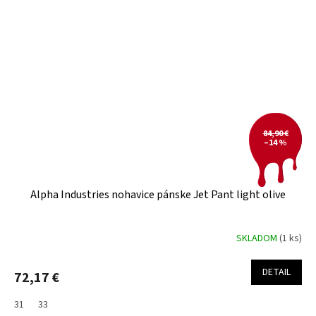
84,90 €
–14 %
Alpha Industries nohavice pánske Jet Pant light olive
SKLADOM
(1 ks)
DETAIL
72,17 €
31
33