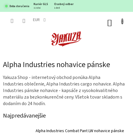
Prejsť
Kuriér GLS
Osobný odber
Doba doručenia
na
1-2 dni
1 deň
obsah
EUR
NÁKUP
KOŠÍK
Alpha Industries nohavice pánske
Yakuza Shop - internetový obchod ponúka Alpha
Industries oblečenie, Alpha Industries cargo nohavice. Alpha
Industries pánske nohavice - kapsáče z vysokokvalitného
materiálu za bezkonkurenčné ceny. Všetok tovar skladom s
dodaním do 24 hodín.
Najpredávanejšie
Alpha Industries Combat Pant LW nohavice pánske