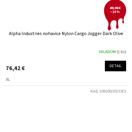
89,90 €
–14 %
Alpha Industries nohavice Nylon Cargo Jogger Dark Olive
SKLADOM
(1 ks)
DETAIL
76,42 €
XL
Kód:
106200/03/CIE3