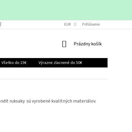
VRÁTENIE A VÝMENA TOVARU
EUR
OBCHODNÉ PODMIENKY
Prihlásenie
KONTAK
NÁKUPNÝ
Prázdny košík
KOŠÍK
Všetko do 15€
Výrazne zlacnené do 50€
dit ruksaky sú vyrobené kvalitných materiálov.