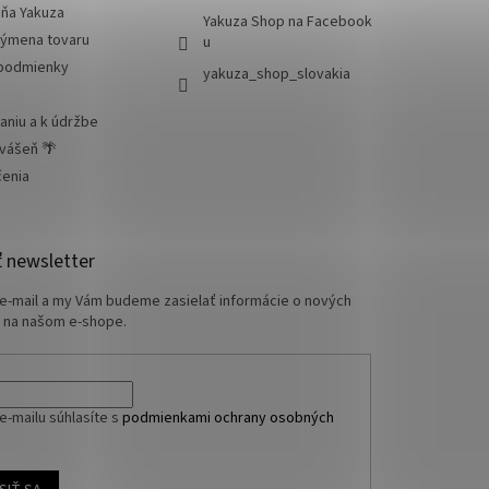
jňa Yakuza
Yakuza Shop na Facebook
výmena tovaru
u
podmienky
yakuza_shop_slovakia
aniu a k údržbe
 vášeň 🌴
čenia
 newsletter
 e-mail a my Vám budeme zasielať informácie o nových
 na našom e-shope.
e-mailu súhlasíte s
podmienkami ochrany osobných