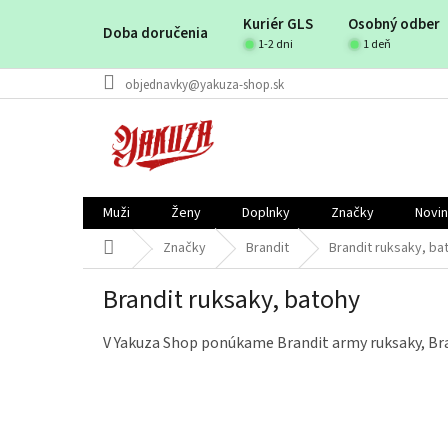
Prejsť
Kuriér GLS
Osobný odber
na
Doba doručenia
obsah
1-2 dni
1 deň
objednavky@yakuza-shop.sk
Muži
Ženy
Doplnky
Značky
Novi
Domov
Značky
Brandit
Brandit ruksaky, ba
Brandit ruksaky, batohy
V Yakuza Shop ponúkame Brandit army ruksaky, Bra