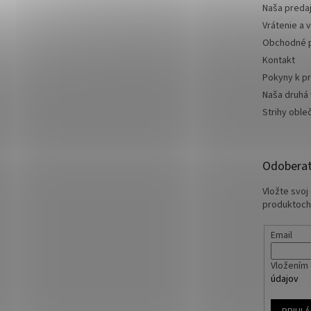
Naša preda
Vrátenie a 
Obchodné 
Kontakt
Pokyny k pr
Naša druhá
Strihy oble
Odoberať
Vložte svoj
produktoch
Email
Vložením 
údajov