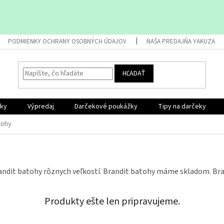
PODMIENKY OCHRANY OSOBNÝCH ÚDAJOV
NAŠA PREDAJŇA YAKUZA
HĽADAŤ
nky
Výpredaj
Darčekové poukážky
Tipy na darčeky
tohy
ndit batohy rôznych veľkostí. Brandit batohy máme skladom. Bran
Produkty ešte len pripravujeme.