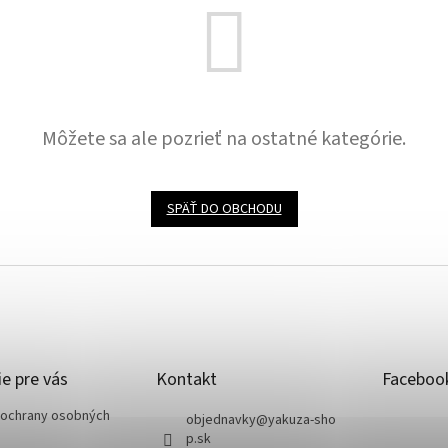
Môžete sa ale pozrieť na ostatné kategórie.
SPÄŤ DO OBCHODU
e pre vás
Kontakt
Faceboo
ochrany osobných
objednavky
@
yakuza-sho
p.sk