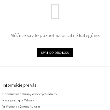
Môžete sa ale pozrieť na ostatné kategórie.
SPÄŤ DO OBCHODU
Z
á
p
ä
Informácie pre vás
t
Podmienky ochrany osobných údajov
i
e
Naša predajňa Yakuza
Vrátenie a výmena tovaru