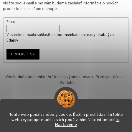
Vložte svoj e-mail a my Vám budeme zasielať informácie o nových
produktoch na našom e-shope.
Email
Vložením e-mailu súhlasíte s
podmienkami ochrany osobných
údajov
PRIHLÁSIŤ SA
Obchodné podmienky
Vrátenie a výmena tovaru
Predajne Yakuza
Kontakt
Vytvoril Shoptet
Tento web používa súbory cookie. Ďalším prechádzaním tohto
webu vyjadrujete súhlas s ich používaním. Viac informácií
tu
.
Nastavenie
Copyright 2026
Yakuza-shop.sk
. Všetky práva vyhradené.
Upraviť