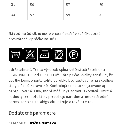
XL
50
57
79
3XL
52
59
81
Návod na údržbu:
nie je vhodné sušiť v sušičke, prať
prevrátené v práčke na 30°C
Udržateľnosť: Tento výrobok spĺňa kritériá udržateľnosti
STANDARD 100 od OEKO-TEX®. Táto pečať kvality zaručuje, že
všetky komponenty tohto výrobku boli testované na škodlivé
látky a že sú zdravotné. Kontrolujú sa na to regulované aj
neregulované látky, ktoré môžu byť zdraviu škodlivé. Limitné
hodnoty pre tieto látky presahujú národné a medzinárodné
normy. toho sa katalógy aktualizuje a rozširuje test.
Dodatočné parametre
Kategória
:
Tričká dámske