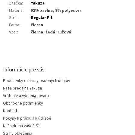
Značka
:
Yakuza
Materiál
:
92% bavlna, 8% polyester
Strih
:
Regular Fit
Farba
:
čierna
Vzor
:
čierna, šedá, ružová
Z
á
p
ä
Informácie pre vás
t
Podmienky ochrany osobných údajov
i
e
Naša predajňa Yakuza
Vrátenie a výmena tovaru
Obchodné podmienky
Kontakt
Pokyny k praniu a k údržbe
Naša druhá vášeň 🌴
Strihy oblečenia