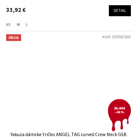
33,92 €
DETAIL
XS
M
L
Kód:
32556/SED
Akcia
35,90 €
–44 %
Yakuza dámske tričko ANGEL TAG curved Crew Neck GSB