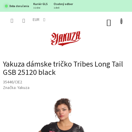
Prejsť
Kuriér GLS
Osobný odber
Doba doručenia
na
1-2 dni
1 deň
obsah
EUR
NÁKUP
KOŠÍK
Yakuza dámske tričko Tribes Long Tail
GSB 25120 black
35446/CIE2
Značka:
Yakuza