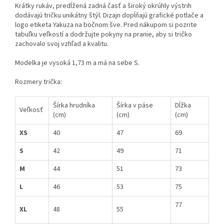
Krátky rukáv, predĺžená zadná časť a široký okrúhly výstrih
dodávajú tričku unikátny štýl. Dizajn dopĺňajú grafické potlače a
logo etiketa Yakuza na bočnom šve. Pred nákupom si pozrite
tabuľku veľkostí a dodržujte pokyny na pranie, aby si tričko
zachovalo svoj vzhľad a kvalitu.
Modelka je vysoká 1,73 m a má na sebe S.
Rozmery trička:
Šírka hrudníka
Šírka v páse
Dĺžka
Veľkosť
(cm)
(cm)
(cm)
XS
40
47
69
S
42
49
71
M
44
51
73
L
46
53
75
77
XL
48
55