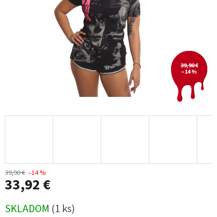
39,90 €
–14 %
39,90 €
–14 %
33,92 €
Jednotková
SKLADOM
(1 ks)
cena: