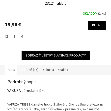
23124 rabbit
SKLADOM
(1 ks)
19,90 €
DETAIL
XS
S
M
ZOBRAZIŤ VŠETKY SÚVISIACE PRODUKTY
Popis
Podobné (16)
Diskusia
Značka
Podrobný popis
YAKUZA dámske tričko
YAKUZA TRIBES dámske tričko Štýlové tričko ideálne pre ležérny
vzhľad: ani príliš úzke, ani príliš voľné – presne tak, ako má byť.