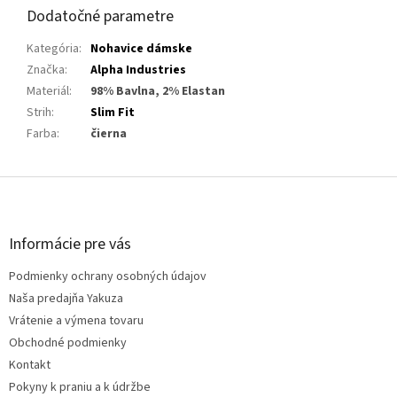
Dodatočné parametre
Kategória
:
Nohavice dámske
Značka
:
Alpha Industries
Materiál
:
98% Bavlna, 2% Elastan
Strih
:
Slim Fit
Farba
:
čierna
Z
á
p
ä
Informácie pre vás
t
Podmienky ochrany osobných údajov
i
e
Naša predajňa Yakuza
Vrátenie a výmena tovaru
Obchodné podmienky
Kontakt
Pokyny k praniu a k údržbe