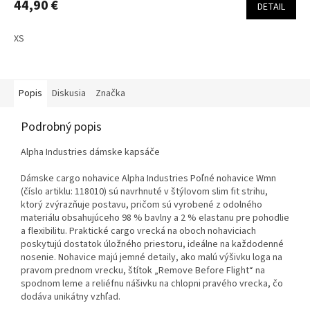
44,90 €
DETAIL
XS
Popis
Diskusia
Značka
Podrobný popis
Alpha Industries dámske kapsáče
Dámske cargo nohavice Alpha Industries Poľné nohavice Wmn
(číslo artiklu: 118010) sú navrhnuté v štýlovom slim fit strihu,
ktorý zvýrazňuje postavu, pričom sú vyrobené z odolného
materiálu obsahujúceho 98 % bavlny a 2 % elastanu pre pohodlie
a flexibilitu. Praktické cargo vrecká na oboch nohaviciach
poskytujú dostatok úložného priestoru, ideálne na každodenné
nosenie. Nohavice majú jemné detaily, ako malú výšivku loga na
pravom prednom vrecku, štítok „Remove Before Flight“ na
spodnom leme a reliéfnu nášivku na chlopni pravého vrecka, čo
dodáva unikátny vzhľad.