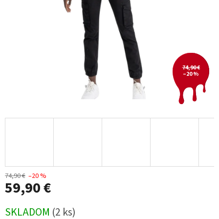
74,90 €
–20 %
74,90 €
–20 %
59,90 €
Jednotková
SKLADOM
(2 ks)
cena: