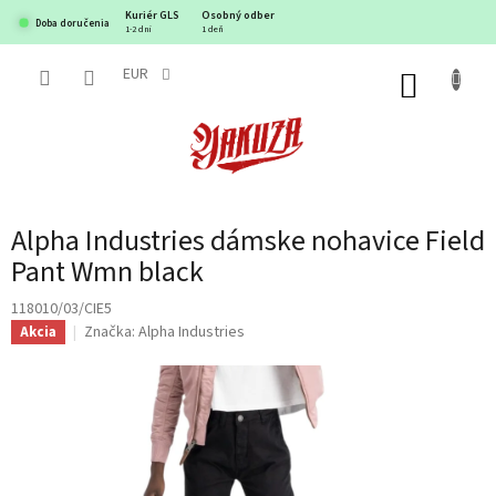
Prejsť
Kuriér GLS
Osobný odber
Doba doručenia
na
1-2 dni
1 deň
obsah
EUR
NÁKUP
KOŠÍK
Alpha Industries dámske nohavice Field
Pant Wmn black
118010/03/CIE5
Značka:
Alpha Industries
Akcia