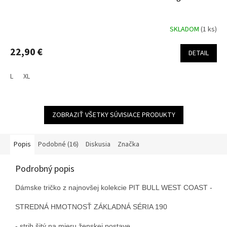
SKLADOM
(1 ks)
22,90 €
DETAIL
L
XL
ZOBRAZIŤ VŠETKY SÚVISIACE PRODUKTY
Popis
Podobné (16)
Diskusia
Značka
Podrobný popis
Dámske tričko z najnovšej kolekcie PIT BULL WEST COAST - Class
STREDNÁ HMOTNOSŤ ZÁKLADNÁ SÉRIA 190

- strih šitý na mieru ženskej postave
