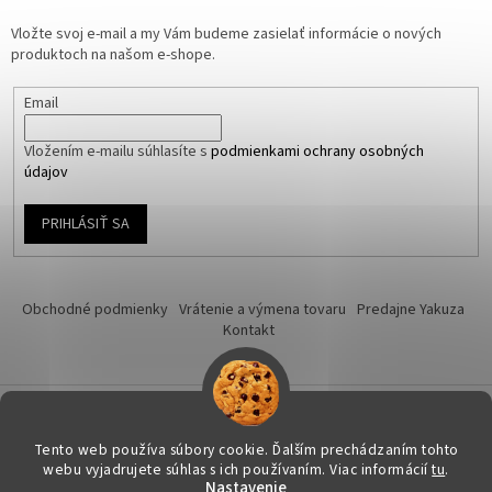
Vložte svoj e-mail a my Vám budeme zasielať informácie o nových
produktoch na našom e-shope.
Email
Vložením e-mailu súhlasíte s
podmienkami ochrany osobných
údajov
PRIHLÁSIŤ SA
Obchodné podmienky
Vrátenie a výmena tovaru
Predajne Yakuza
Kontakt
Vytvoril Shoptet
Tento web používa súbory cookie. Ďalším prechádzaním tohto
webu vyjadrujete súhlas s ich používaním. Viac informácií
tu
.
Nastavenie