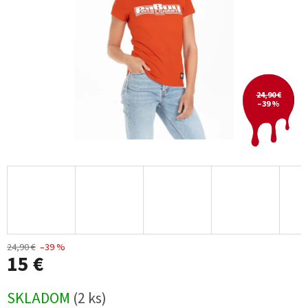
24,90 €
–39 %
24,90 €
–39 %
15 €
Jednotková
SKLADOM
(2 ks)
cena: