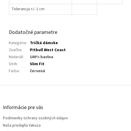
Tolerancja +/- 1 cm
Dodatočné parametre
Kategória
:
Tričká dámske
Značka
:
Pitbull West Coast
Materiál
:
100% bavlna
Strih
:
Slim Fit
Farba
:
červená
Z
á
p
ä
Informácie pre vás
t
Podmienky ochrany osobných údajov
i
e
Naša predajňa Yakuza