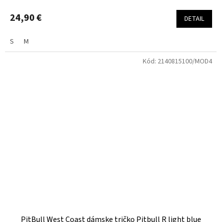
24,90 €
DETAIL
S
M
Kód:
2140815100/MOD4
PitBull West Coast dámske tričko Pitbull R light blue