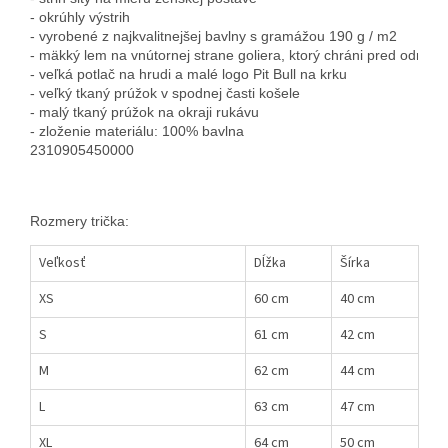
- okrúhly výstrih

- vyrobené z najkvalitnejšej bavlny s gramážou 190 g / m2

- mäkký lem na vnútornej strane goliera, ktorý chráni pred odrenin
- veľká potlač na hrudi a malé logo Pit Bull na krku

- veľký tkaný prúžok v spodnej časti košele

- malý tkaný prúžok na okraji rukávu

- zloženie materiálu: 100% bavlna
2310905450000
Rozmery trička:
Veľkosť
Dĺžka
Šírka
XS
60 cm
40 cm
S
61 cm
42 cm
M
62 cm
44 cm
L
63 cm
47 cm
XL
64 cm
50 cm