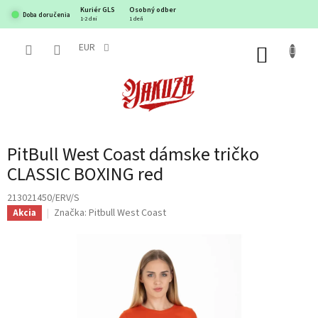
Prejsť
Kuriér GLS
Osobný odber
Doba doručenia
na
1-2 dni
1 deň
obsah
EUR
NÁKUP
KOŠÍK
PitBull West Coast dámske tričko
CLASSIC BOXING red
213021450/ERV/S
Značka:
Pitbull West Coast
Akcia