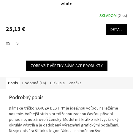
white
SKLADOM
(2 ks)
25,13 €
DETAIL
XS
S
ZOBRAZIŤ VŠETKY SÚVISIACE PRODUKTY
Popis
Podobné (16)
Diskusia
Značka
Podrobný popis
Dámske tričko YAKUZA DESTINY je ideálnou voľbou na ležérne
nosenie. Voľnejší strih s predĺženou zadnou časťou pôsobí
pohodlne, no zároveň žensky. Model má krátke rukávy, široký
okrúhly výstrih a je ozdobený výraznými grafickými potlačami.
Dizajn dotvára štítok s logom Yakuza na bočnom šve.