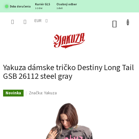
Prejsť
Kuriér GLS
Osobný odber
Doba doručenia
na
1-2 dni
1 deň
obsah
EUR
NÁKUP
KOŠÍK
Yakuza dámske tričko Destiny Long Tail
GSB 26112 steel gray
Značka:
Yakuza
Novinka