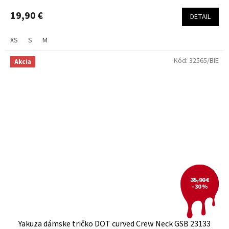
19,90 €
DETAIL
XS
S
M
Kód:
32565/BIE
Akcia
35,90 €
–30 %
Yakuza dámske tričko DOT curved Crew Neck GSB 23133