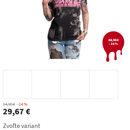
34,90 €
–14 %
34,90 €
–14 %
29,67 €
Jednotková
Zvoľte variant
cena: