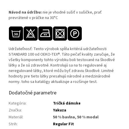
Návod na údržbu:
nie je vhodné sušiť v sušičke, prať
prevrátené v práčke na 30°C
Udržateľnosť: Tento výrobok spĺňa kritériá udržateľnosti
STANDARD 100 od OEKO-TEX®. Táto pečať kvality zaručuje, že
všetky komponenty tohto výrobku boli testované na škodlivé
látky a že sú zdravotné. Kontrolujú sa na to regulované aj
neregulované látky, ktoré môžu byť zdraviu škodlivé. Limitné
hodnoty pre tieto látky presahujú národné a medzinárodné
normy. toho sa katalógy aktualizuje a rozširuje test.
Dodatočné parametre
Kategória
:
Tričká dámske
Značka
:
Yakuza
Materiál
:
50 % bavlna, 50 % modal
Strih
:
Regular Fit