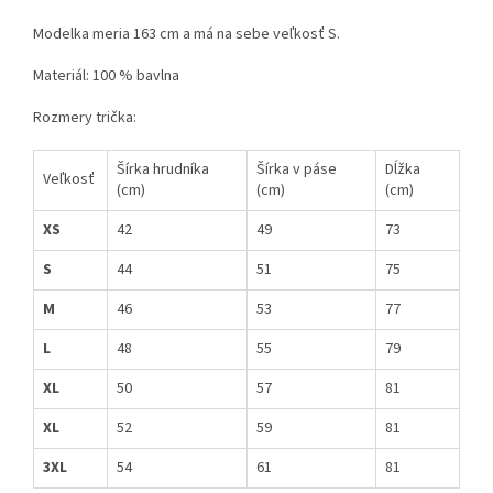
Modelka meria 163 cm a má na sebe veľkosť S.
Materiál: 100 % bavlna
Rozmery trička:
Šírka hrudníka
Šírka v páse
Dĺžka
Veľkosť
(cm)
(cm)
(cm)
XS
42
49
73
S
44
51
75
M
46
53
77
L
48
55
79
XL
50
57
81
XL
52
59
81
3XL
54
61
81