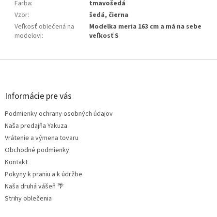
Farba
:
tmavošedá
Vzor
:
šedá, čierna
Veľkosť oblečená na
Modelka meria 163 cm a má na sebe
modelovi
:
veľkosť S
Z
á
p
ä
Informácie pre vás
t
Podmienky ochrany osobných údajov
i
e
Naša predajňa Yakuza
Vrátenie a výmena tovaru
Obchodné podmienky
Kontakt
Pokyny k praniu a k údržbe
Naša druhá vášeň 🌴
Strihy oblečenia