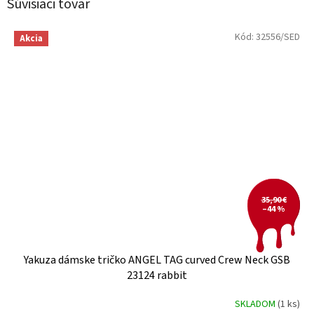
Súvisiaci tovar
Kód:
32556/SED
Akcia
35,90 €
–44 %
Yakuza dámske tričko ANGEL TAG curved Crew Neck GSB
23124 rabbit
SKLADOM
(1 ks)