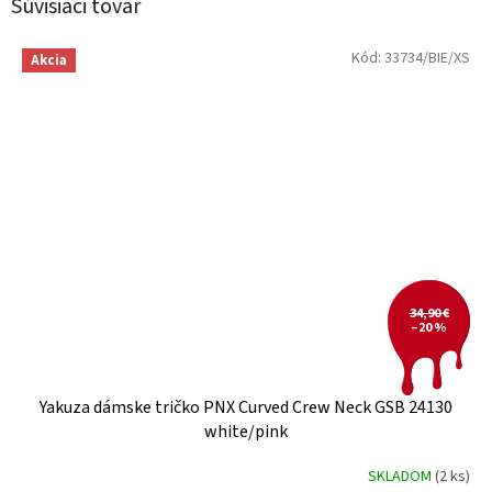
Súvisiaci tovar
Kód:
33734/BIE/XS
Akcia
34,90 €
–20 %
Yakuza dámske tričko PNX Curved Crew Neck GSB 24130
white/pink
SKLADOM
(2 ks)