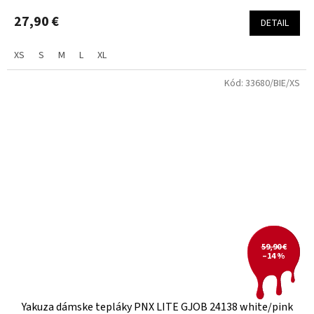
27,90 €
DETAIL
XS
S
M
L
XL
Kód:
33680/BIE/XS
59,90 €
–14 %
Yakuza dámske tepláky PNX LITE GJOB 24138 white/pink