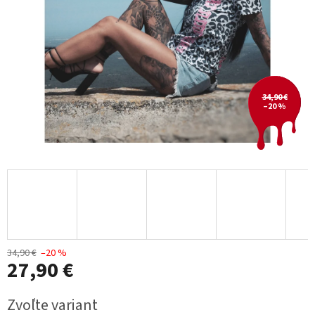
34,90 €
–20 %
34,90 €
–20 %
27,90 €
Jednotková
Zvoľte variant
cena: