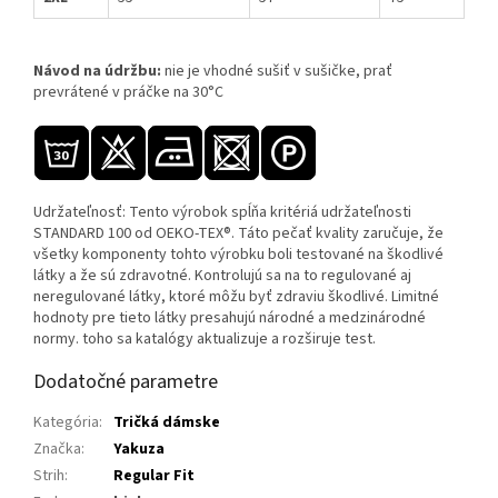
Návod na údržbu:
nie je vhodné sušiť v sušičke, prať
prevrátené v práčke na 30°C
Udržateľnosť: Tento výrobok spĺňa kritériá udržateľnosti
STANDARD 100 od OEKO-TEX®. Táto pečať kvality zaručuje, že
všetky komponenty tohto výrobku boli testované na škodlivé
látky a že sú zdravotné. Kontrolujú sa na to regulované aj
neregulované látky, ktoré môžu byť zdraviu škodlivé. Limitné
hodnoty pre tieto látky presahujú národné a medzinárodné
normy. toho sa katalógy aktualizuje a rozširuje test.
Dodatočné parametre
Kategória
:
Tričká dámske
Značka
:
Yakuza
Strih
:
Regular Fit