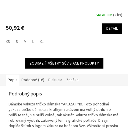
SKLADOM
(2 ks)
50,92 €
DETAIL
XS
S
M
L
XL
ZOBRAZIŤ VŠETKY SÚVISIACE PRODUKTY
Popis
Podobné (16)
Diskusia
Značka
Podrobný popis
Dámske yakuza tričko dámska YAKUZA PNX. Toto pohodlné
yakuza tričko dámska s krátkym rukávom má voľný strih: nie
príliš tesné, nie príliš voľné, tak akurát. Yakuza tričko dámska má
rebrovaný výstrih, zakrivený lem a grafické potlače. Dizajn
dopĺňa štítok s logom Yakuza na bočnom šve. Všimnite si prosím