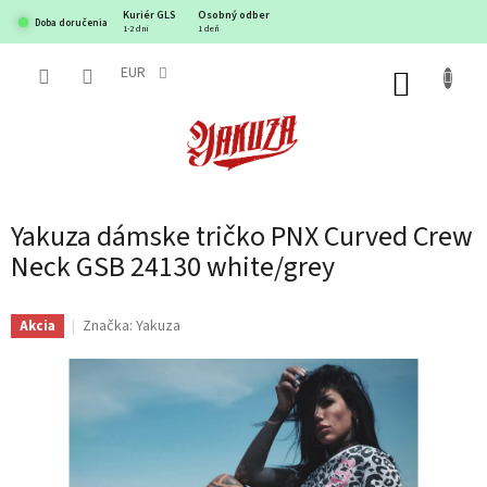
Prejsť
Kuriér GLS
Osobný odber
Doba doručenia
na
1-2 dni
1 deň
obsah
EUR
NÁKUP
KOŠÍK
Yakuza dámske tričko PNX Curved Crew
Neck GSB 24130 white/grey
Značka:
Yakuza
Akcia