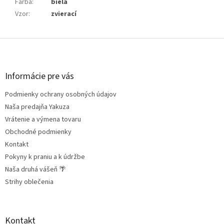
Farba
:
biela
Vzor
:
zvierací
Z
á
p
ä
Informácie pre vás
t
Podmienky ochrany osobných údajov
i
e
Naša predajňa Yakuza
Vrátenie a výmena tovaru
Obchodné podmienky
Kontakt
Pokyny k praniu a k údržbe
Naša druhá vášeň 🌴
Strihy oblečenia
Kontakt