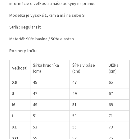
informácie o veľkosti a naše pokyny na pranie.
Modelka je vysoká 1,73m a má na sebe S.
Strih : Regular Fit
Materiál: 90% bavlna / 50% elastan
Rozmery trička:
Šírka hrudníka
Šírka v páse
Dĺžka
Veľkosť
(cm)
(cm)
(cm)
XS
45
47
65
S
47
49
67
M
49
51
69
L
51
53
71
XL
53
55
73
2XL
55
57
75