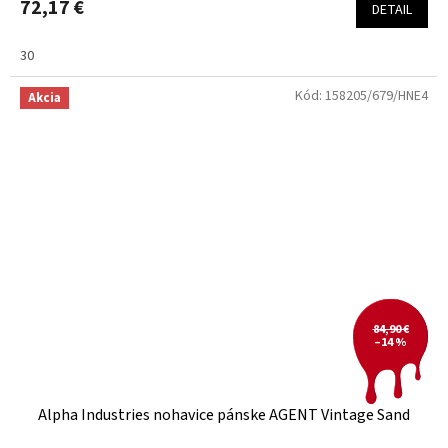
72,17 €
DETAIL
30
Kód:
158205/679/HNE4
Akcia
84,90 €
–14 %
Alpha Industries nohavice pánske AGENT Vintage Sand