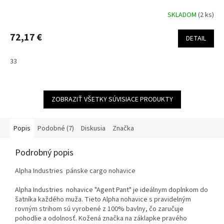
SKLADOM
(2 ks)
72,17 €
DETAIL
33
ZOBRAZIŤ VŠETKY SÚVISIACE PRODUKTY
Popis
Podobné (7)
Diskusia
Značka
Podrobný popis
Alpha Industries pánske cargo nohavice
Alpha Industries nohavice "Agent Pant" je ideálnym doplnkom do
šatníka každého muža. Tieto Alpha nohavice s pravidelným
rovným strihom sú vyrobené z 100% bavlny, čo zaručuje
pohodlie a odolnosť. Kožená značka na záklapke pravého