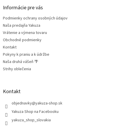
p
ä
Informácie pre vás
t
Podmienky ochrany osobných údajov
i
e
Naša predajňa Yakuza
Vrátenie a výmena tovaru
Obchodné podmienky
Kontakt
Pokyny k praniu a k údržbe
Naša druhá vášeň 🌴
Strihy oblečenia
Kontakt
objednavky
@
yakuza-shop.sk
Yakuza Shop na Facebooku
yakuza_shop_slovakia