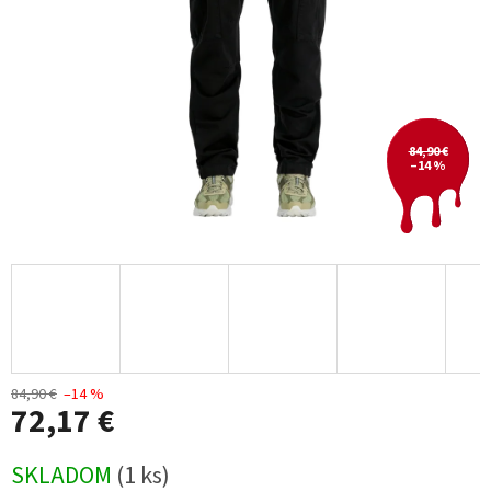
84,90 €
–14 %
84,90 €
–14 %
72,17 €
Jednotková
SKLADOM
(1 ks)
cena: