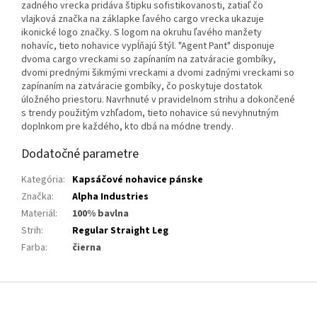
zadného vrecka pridáva štipku sofistikovanosti, zatiaľ čo
vlajková značka na záklapke ľavého cargo vrecka ukazuje
ikonické logo značky. S logom na okruhu ľavého manžety
nohavíc, tieto nohavice vypĺňajú štýl. "Agent Pant" disponuje
dvoma cargo vreckami so zapínaním na zatváracie gombíky,
dvomi prednými šikmými vreckami a dvomi zadnými vreckami so
zapínaním na zatváracie gombíky, čo poskytuje dostatok
úložného priestoru. Navrhnuté v pravidelnom strihu a dokončené
s trendy použitým vzhľadom, tieto nohavice sú nevyhnutným
doplnkom pre každého, kto dbá na módne trendy.
Dodatočné parametre
Kategória
:
Kapsáčové nohavice pánske
Značka
:
Alpha Industries
Materiál
:
100% bavlna
Strih
:
Regular Straight Leg
Farba
:
čierna
Z
á