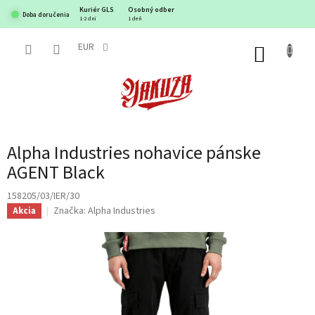
Prejsť
Kuriér GLS
Osobný odber
Doba doručenia
na
1-2 dni
1 deň
obsah
EUR
NÁKUP
KOŠÍK
Alpha Industries nohavice pánske
AGENT Black
158205/03/IER/30
Značka:
Alpha Industries
Akcia