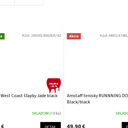
Kód:
205001900/IER/42
Kód:
AMS1474BL
ka
Akcia
30,95 €
–14 %
 West Coast šľapky Jade black
Amstaff tenisky RUNNNING D
Black/black
SKLADOM
(>3 ks)
SKLA
 €
49,90 €
DETAIL