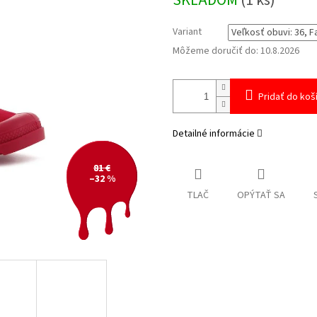
SKLADOM
(1 ks)
cena:
Variant
Môžeme doručiť do:
10.8.2026
Pridať do koš
Detailné informácie
81 €
–32 %
TLAČ
OPÝTAŤ SA