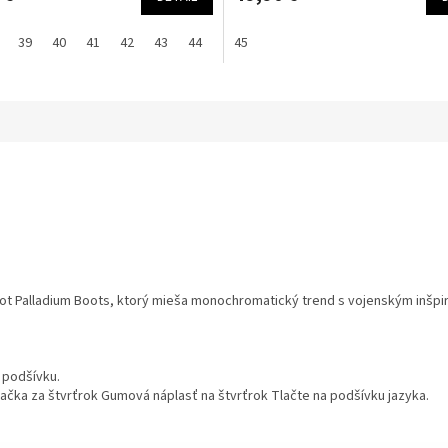
39
40
41
42
43
44
45
45
46
x boot Palladium Boots, ktorý mieša monochromatický trend s vojenským inšp
 podšívku.
ačka za štvrťrok Gumová náplasť na štvrťrok Tlačte na podšívku jazyka.