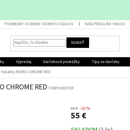
PODMIENKY OCHRANY OSOBNÝCH ÚDAJOV
NAŠA PREDAJŇA YAKUZA
HĽADAŤ
nky
Výpredaj
Darčekové poukážky
Tipy na darčeky
e topánky MONO CHROME RED
NO CHROME RED
73089-600/CER
81 €
–32 %
55 €
Jednotková