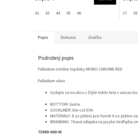
42
43
44
45
46
37
38
Popis
Diskusia
Značka
Podrobný popis
Palladium módne topánky MONO CHROME RED
Palladium obuv
Vydajte sa na ulicu v štýle tohto leta v unise
BOTTOM: Guma.
SOCKLINER: Die-cut EVA.
MATERIÁLY: 8 oz plátno pre horné 6 oz plátno na
BRANDING: Tkaná nálepka na jazyku Vedľajšia zn
73089-600-M