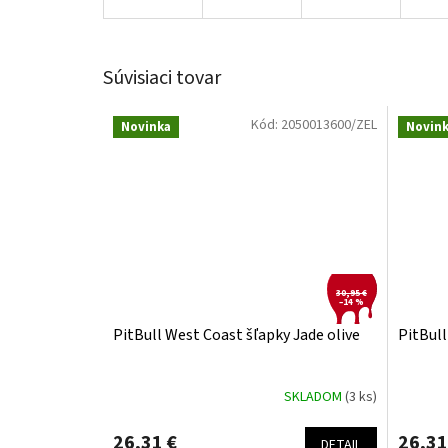
Súvisiaci tovar
Kód:
2050013600/ZEL
Novinka
Novin
30,95 €
–14 %
PitBull West Coast šľapky Jade olive
PitBull
SKLADOM
(3 ks)
26,31 €
26,31
DETAIL