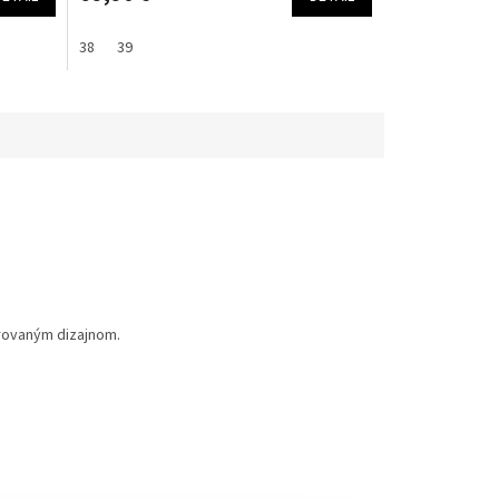
38
39
irovaným dizajnom.