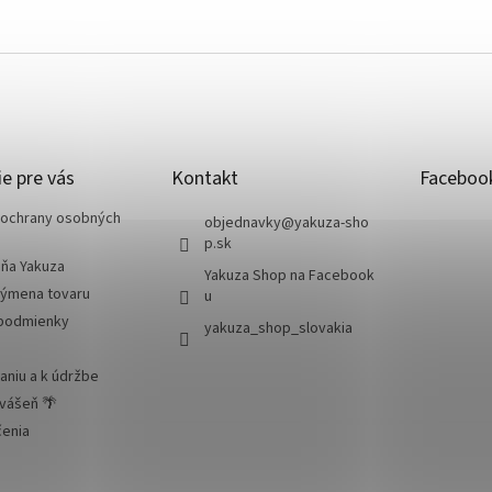
e pre vás
Kontakt
Faceboo
ochrany osobných
objednavky
@
yakuza-sho
p.sk
jňa Yakuza
Yakuza Shop na Facebook
výmena tovaru
u
podmienky
yakuza_shop_slovakia
aniu a k údržbe
 vášeň 🌴
čenia