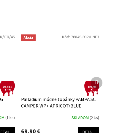
K/IER/45
Kód:
76849-932/HNE3
Akcia
Ďalší
produkt
79,90 €
129,95
–37 %
€
–46 %
OG
Palladium módne topánky PAMPA SC
CAMPER WP+ APRICOT/BLUE
DOM
(1 ks)
SKLADOM
(2 ks)
69,90 €
DETAIL
DETAIL