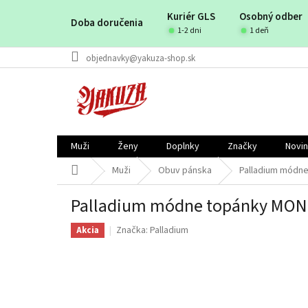
Prejsť
Kuriér GLS
Osobný odber
na
Doba doručenia
obsah
1-2 dni
1 deň
objednavky@yakuza-shop.sk
Muži
Ženy
Doplnky
Značky
Novi
Domov
Muži
Obuv pánska
Palladium módn
Palladium módne topánky MO
Značka:
Palladium
Akcia