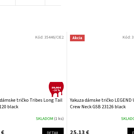
Kód:
35446/CIE2
Kód:
3
Akcia
39,90 €
–14 %
dámske tričko Tribes Long Tail
Yakuza dámske tričko LEGEND
120 black
Crew Neck GSB 23126 black
SKLADOM
(1 ks)
SKLA
 €
25,13 €
DETAIL