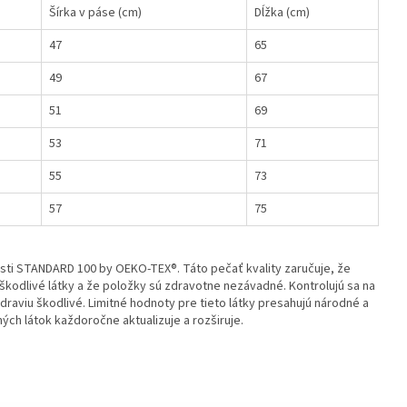
Šírka v páse (cm)
Dĺžka (cm)
47
65
49
67
51
69
53
71
55
73
57
75
osti STANDARD 100 by OEKO-TEX®. Táto pečať kvality zaručuje, že
kodlivé látky a že položky sú zdravotne nezávadné. Kontrolujú sa na
draviu škodlivé. Limitné hodnoty pre tieto látky presahujú národné a
h látok každoročne aktualizuje a rozširuje.