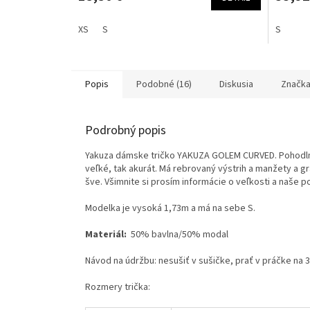
XS
S
S
Popis
Podobné (16)
Diskusia
Značk
Podrobný popis
Yakuza dámske tričko YAKUZA GOLEM CURVED. Pohodlné tr
veľké, tak akurát. Má rebrovaný výstrih a manžety a g
šve. Všimnite si prosím informácie o veľkosti a naše p
Modelka je vysoká 1,73m a má na sebe S.
Materiál:
50% bavlna/50% modal
Návod na údržbu: nesušiť v sušičke, prať v práčke na 
Rozmery trička: