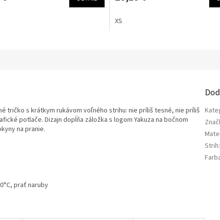
XS
a
Dod
ičko s krátkym rukávom voľného strihu: nie príliš tesné, nie príliš
Kate
rafické potlače. Dizajn dopĺňa záložka s logom Yakuza na bočnom
Znač
okyny na pranie.
Mater
Strih
Farb
30°C, prať naruby