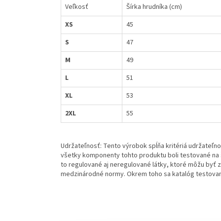
Veľkosť
Šírka hrudníka (cm)
XS
45
S
47
M
49
L
51
XL
53
2XL
55
Udržateľnosť: Tento výrobok spĺňa kritériá udržateľn
všetky komponenty tohto produktu boli testované na š
to regulované aj neregulované látky, ktoré môžu byť z
medzinárodné normy. Okrem toho sa katalóg testovanýc