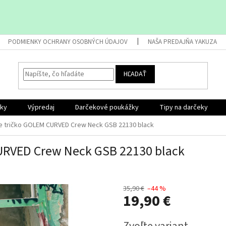
PODMIENKY OCHRANY OSOBNÝCH ÚDAJOV
NAŠA PREDAJŇA YAKUZA
HĽADAŤ
nky
Výpredaj
Darčekové poukážky
Tipy na darčeky
 tričko GOLEM CURVED Crew Neck GSB 22130 black
URVED Crew Neck GSB 22130 black
35,90 €
–44 %
19,90 €
Jednotková