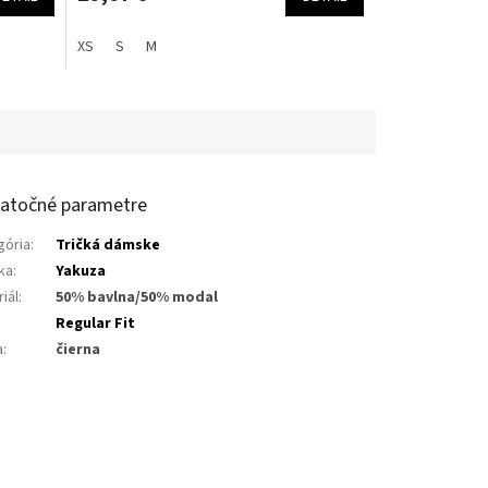
XS
S
M
atočné parametre
gória
:
Tričká dámske
ka
:
Yakuza
iál
:
50% bavlna/50% modal
:
Regular Fit
a
:
čierna