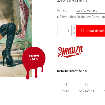
Zvoľte variant
cena:
Variant
Môžeme doručiť do:
Zvoľte varian
Pridať do koš
35,90 €
–44 %
Detailné informácie
TLAČ
OPÝTAŤ SA