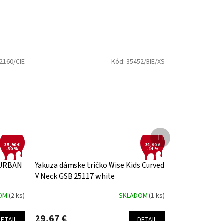
2160/CIE
Kód:
35452/BIE/XS
Ďalší
produkt
35,90 €
34,90 €
–30 %
–14 %
 URBAN
Yakuza dámske tričko Wise Kids Curved
V Neck GSB 25117 white
DOM
(2 ks)
SKLADOM
(1 ks)
29,67 €
DETAIL
DETAIL