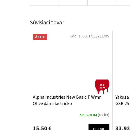
Súvisiaci tovar
Kód:
196051/11/ZEL/XS
Akcia
25 €
–38 %
Alpha Industries New Basic T Wmn
Yakuza 
Olive dámske tričko
GSB 25
SKLADOM
(>3 ks)
15,50 €
33,92
DETAIL