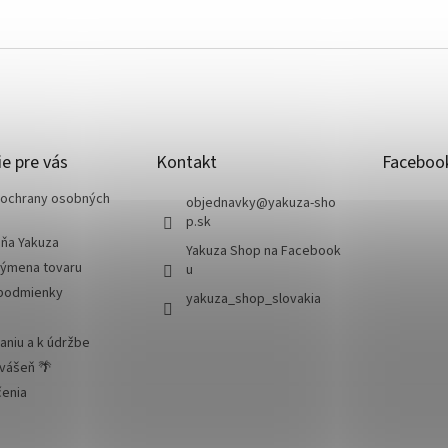
e pre vás
Kontakt
Faceboo
ochrany osobných
objednavky
@
yakuza-sho
p.sk
jňa Yakuza
Yakuza Shop na Facebook
výmena tovaru
u
podmienky
yakuza_shop_slovakia
aniu a k údržbe
 vášeň 🌴
čenia