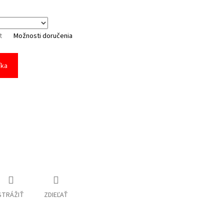
t
Možnosti doručenia
íka
STRÁŽIŤ
ZDIEĽAŤ