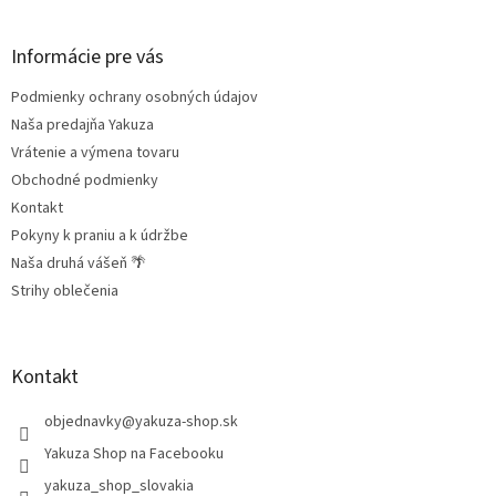
á
p
ä
Informácie pre vás
t
Podmienky ochrany osobných údajov
i
e
Naša predajňa Yakuza
Vrátenie a výmena tovaru
Obchodné podmienky
Kontakt
Pokyny k praniu a k údržbe
Naša druhá vášeň 🌴
Strihy oblečenia
Kontakt
objednavky
@
yakuza-shop.sk
Yakuza Shop na Facebooku
yakuza_shop_slovakia