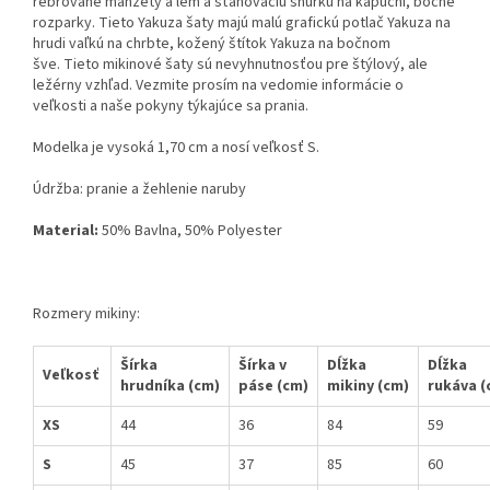
rebrované manžety a lem a sťahovaciu šnúrku na kapucní, bočné
rozparky. Tieto Yakuza šaty majú malú grafickú potlač Yakuza na
hrudi vaľkú na chrbte, kožený štítok Yakuza na bočnom
šve. Tieto mikinové šaty sú nevyhnutnosťou pre štýlový, ale
ležérny vzhľad. Vezmite prosím na vedomie informácie o
veľkosti a naše pokyny týkajúce sa prania.
Modelka je vysoká 1,70 cm a nosí veľkosť S.
Údržba: pranie a žehlenie naruby
Material:
50% Bavlna, 50% Polyester
Rozmery mikiny:
Šírka
Šírka v
Dĺžka
Dĺžka
Veľkosť
hrudníka (cm)
páse (cm)
mikiny (cm)
rukáva (
XS
44
36
84
59
S
45
37
85
60