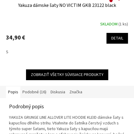
Yakuza dámske šaty NO VICTIM GKB 23122 black
SKLADOM
(1 ks)
34,90 €
DETAIL
S
ZOBRAZIŤ VŠETKY SÚVISIACE PRODUKTY
Popis
Podobné (16)
Diskusia
Značka
Podrobný popis
YAKUZA GRUNGE LINE ALLOVER LITE HOODIE KLEID dámske šaty s
kapucňou dlhého strihu. Vtiahnite do šatníka čerstvý vzduch s
týmito super šatami, tieto Yakuza šaty s kapucňou majú