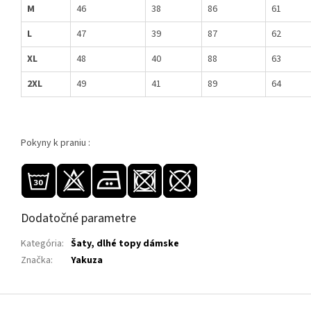
M
46
38
86
61
L
47
39
87
62
XL
48
40
88
63
2XL
49
41
89
64
Pokyny k praniu :
Dodatočné parametre
Kategória
:
Šaty, dlhé topy dámske
Značka
:
Yakuza
Z