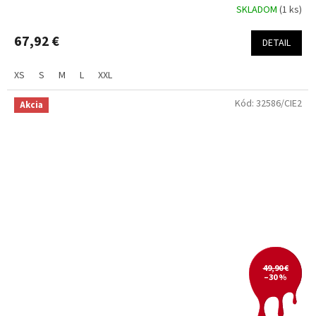
SKLADOM
(1 ks)
67,92 €
DETAIL
XS
S
M
L
XXL
Kód:
32586/CIE2
Akcia
49,90 €
–30 %