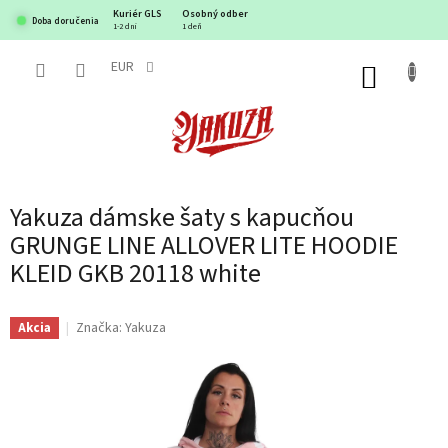
Prejsť
Kuriér GLS
Osobný odber
Doba doručenia
na
1-2 dni
1 deň
obsah
EUR
NÁKUP
KOŠÍK
Yakuza dámske šaty s kapucňou
GRUNGE LINE ALLOVER LITE HOODIE
KLEID GKB 20118 white
Značka:
Yakuza
Akcia