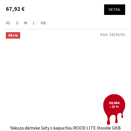
67,92 €
DETAIL
XS
S
M
L
XXL
Kód:
34338/XS
Akcia
59,90 €
–25 %
Yakuza dámske šaty s kapucňou ROOD LITE Hoodie GKB