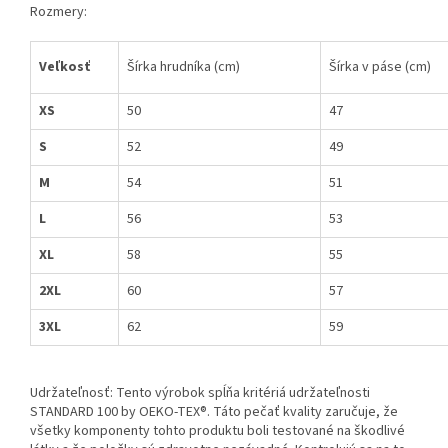
Rozmery:
Veľkosť
Šírka hrudníka (cm)
Šírka v páse (cm)
XS
50
47
S
52
49
M
54
51
L
56
53
XL
58
55
2XL
60
57
3XL
62
59
Udržateľnosť: Tento výrobok spĺňa kritériá udržateľnosti
STANDARD 100 by OEKO-TEX®. Táto pečať kvality zaručuje, že
všetky komponenty tohto produktu boli testované na škodlivé