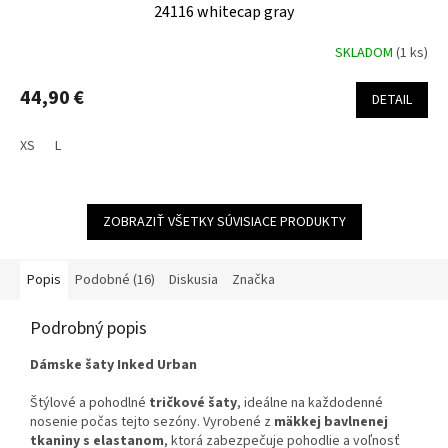
24116 whitecap gray
SKLADOM
(1 ks)
44,90 €
DETAIL
XS
L
ZOBRAZIŤ VŠETKY SÚVISIACE PRODUKTY
Popis
Podobné (16)
Diskusia
Značka
Podrobný popis
Dámske šaty Inked Urban
Štýlové a pohodlné
tričkové šaty
, ideálne na každodenné
nosenie počas tejto sezóny. Vyrobené z
mäkkej bavlnenej
tkaniny s elastanom
, ktorá zabezpečuje pohodlie a voľnosť