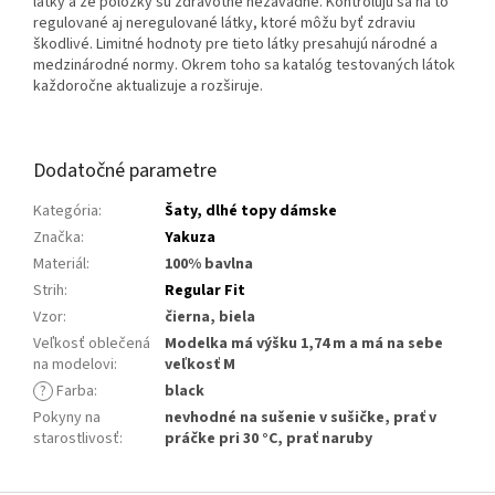
látky a že položky sú zdravotne nezávadné. Kontrolujú sa na to
regulované aj neregulované látky, ktoré môžu byť zdraviu
škodlivé. Limitné hodnoty pre tieto látky presahujú národné a
medzinárodné normy. Okrem toho sa katalóg testovaných látok
každoročne aktualizuje a rozširuje.
Dodatočné parametre
Kategória
:
Šaty, dlhé topy dámske
Značka
:
Yakuza
Materiál
:
100% bavlna
Strih
:
Regular Fit
Vzor
:
čierna, biela
Veľkosť oblečená
Modelka má výšku 1,74 m a má na sebe
na modelovi
:
veľkosť M
?
Farba
:
black
Pokyny na
nevhodné na sušenie v sušičke, prať v
starostlivosť
:
práčke pri 30 °C, prať naruby