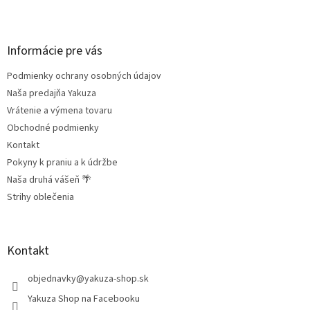
Z
á
p
ä
Informácie pre vás
t
Podmienky ochrany osobných údajov
i
e
Naša predajňa Yakuza
Vrátenie a výmena tovaru
Obchodné podmienky
Kontakt
Pokyny k praniu a k údržbe
Naša druhá vášeň 🌴
Strihy oblečenia
Kontakt
objednavky
@
yakuza-shop.sk
Yakuza Shop na Facebooku