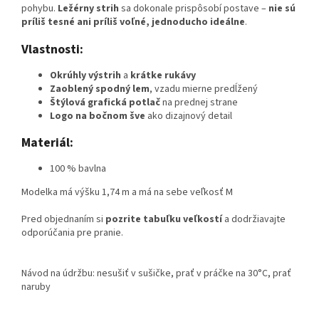
pohybu.
Ležérny strih
sa dokonale prispôsobí postave –
nie sú
príliš tesné ani príliš voľné, jednoducho ideálne
.
Vlastnosti:
Okrúhly výstrih
a
krátke rukávy
Zaoblený spodný lem
, vzadu mierne predĺžený
Štýlová grafická potlač
na prednej strane
Logo na bočnom šve
ako dizajnový detail
Materiál:
100 % bavlna
Modelka má výšku 1,74 m a má na sebe veľkosť M
Pred objednaním si
pozrite tabuľku veľkostí
a dodržiavajte
odporúčania pre pranie.
Návod na údržbu: nesušiť v sušičke, prať v práčke na 30°C, prať
naruby