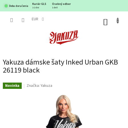
Prejsť
Kuriér GLS
Osobný odber
Doba doručenia
na
1-2 dni
1 deň
obsah
EUR
NÁKUP
KOŠÍK
Yakuza dámske šaty Inked Urban GKB
26119 black
Značka:
Yakuza
Novinka