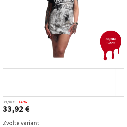
39,90 €
–14 %
39,90 €
–14 %
33,92 €
Jednotková
Zvoľte variant
cena: