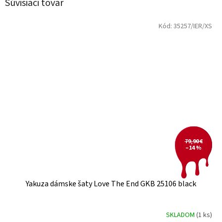
Súvisiaci tovar
Kód:
35257/IER/XS
79,90 €
–14 %
Yakuza dámske šaty Love The End GKB 25106 black
SKLADOM
(1 ks)