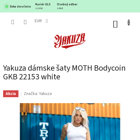
Prejsť
Kuriér GLS
Osobný odber
Doba doručenia
na
1-2 dni
1 deň
obsah
EUR
NÁKUP
KOŠÍK
Yakuza dámske šaty MOTH Bodycoin
GKB 22153 white
Značka:
Yakuza
Akcia