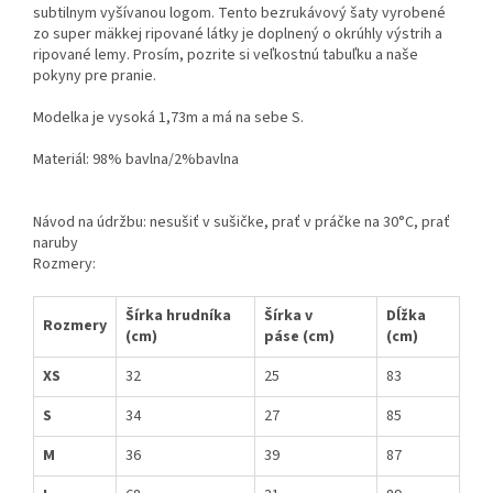
subtilnym vyšívanou logom. Tento bezrukávový šaty vyrobené
zo super mäkkej ripované látky je doplnený o okrúhly výstrih a
ripované lemy. Prosím, pozrite si veľkostnú tabuľku a naše
pokyny pre pranie.
Modelka je vysoká 1,73m a má na sebe S.
Materiál: 98% bavlna/2%bavlna
Návod na údržbu: nesušiť v sušičke, prať v práčke na 30°C, prať
naruby
Rozmery:
Šírka hrudníka
Šírka v
Dĺžka
Rozmery
(cm)
páse (cm)
(cm)
XS
32
25
83
S
34
27
85
M
36
39
87