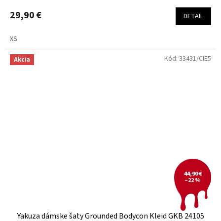
29,90 €
DETAIL
XS
Kód:
33431/CIE5
Akcia
44,90 €
–22 %
Yakuza dámske šaty Grounded Bodycon Kleid GKB 24105