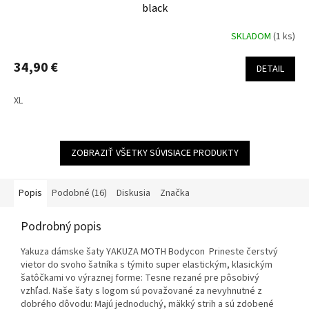
black
SKLADOM
(1 ks)
34,90 €
DETAIL
XL
ZOBRAZIŤ VŠETKY SÚVISIACE PRODUKTY
Popis
Podobné (16)
Diskusia
Značka
Podrobný popis
Yakuza dámske šaty YAKUZA MOTH Bodycon Prineste čerstvý
vietor do svoho šatníka s týmito super elastickým, klasickým
šatôčkami vo výraznej forme: Tesne rezané pre pôsobivý
vzhľad. Naše šaty s logom sú považované za nevyhnutné z
dobrého dôvodu: Majú jednoduchý, mäkký strih a sú zdobené