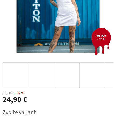
39,90 €
–37 %
39,90 €
–37 %
24,90 €
Jednotková
Zvoľte variant
cena: