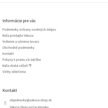
Z
á
p
ä
Informácie pre vás
t
Podmienky ochrany osobných údajov
i
e
Naša predajňa Yakuza
Vrátenie a výmena tovaru
Obchodné podmienky
Kontakt
Pokyny k praniu a k údržbe
Naša druhá vášeň 🌴
Strihy oblečenia
Kontakt
objednavky
@
yakuza-shop.sk
Yakuza Shop na Facebooku