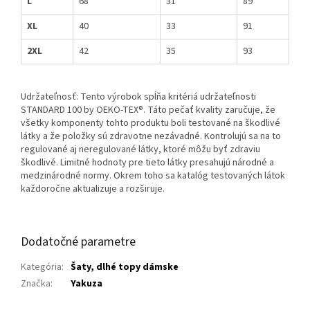
L
68
31
89
XL
40
33
91
2XL
42
35
93
Udržateľnosť: Tento výrobok spĺňa kritériá udržateľnosti
STANDARD 100 by OEKO-TEX®. Táto pečať kvality zaručuje, že
všetky komponenty tohto produktu boli testované na škodlivé
látky a že položky sú zdravotne nezávadné. Kontrolujú sa na to
regulované aj neregulované látky, ktoré môžu byť zdraviu
škodlivé. Limitné hodnoty pre tieto látky presahujú národné a
medzinárodné normy. Okrem toho sa katalóg testovaných látok
každoročne aktualizuje a rozširuje.
Dodatočné parametre
Kategória
:
Šaty, dlhé topy dámske
Značka
:
Yakuza