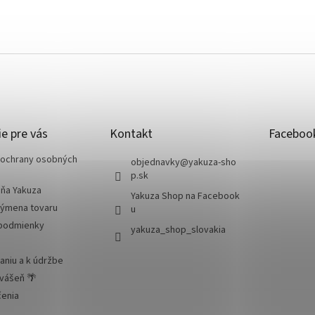
e pre vás
Kontakt
Faceboo
ochrany osobných
objednavky
@
yakuza-sho
p.sk
jňa Yakuza
Yakuza Shop na Facebook
výmena tovaru
u
podmienky
yakuza_shop_slovakia
aniu a k údržbe
 vášeň 🌴
čenia