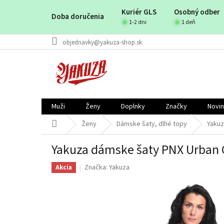
Prejsť
Kuriér GLS
Osobný odber
na
Doba doručenia
obsah
1-2 dni
1 deň
objednavky@yakuza-shop.sk
Muži
Ženy
Doplnky
Značky
Novi
Domov
Ženy
Dámske šaty, dlhé topy
Yakuz
Yakuza dámske šaty PNX Urban 
Značka:
Yakuza
Akcia