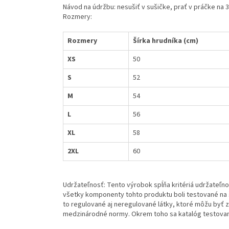
Návod na údržbu: nesušiť v sušičke, prať v práčke na 
Rozmery:
Rozmery
Šírka hrudníka (cm)
XS
50
S
52
M
54
L
56
XL
58
2XL
60
Udržateľnosť: Tento výrobok spĺňa kritériá udržateľn
všetky komponenty tohto produktu boli testované na š
to regulované aj neregulované látky, ktoré môžu byť z
medzinárodné normy. Okrem toho sa katalóg testovanýc