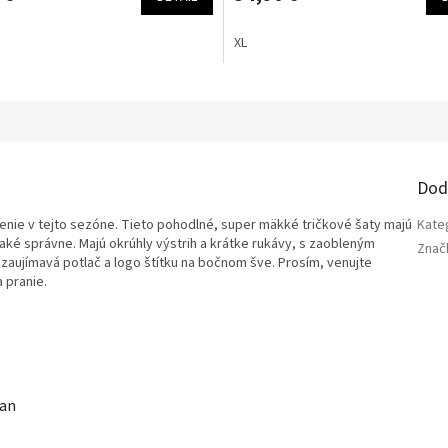
XL
a
Dod
nie v tejto sezóne. Tieto pohodlné, super mäkké tričkové šaty majú
Kate
ve také správne. Majú okrúhly výstrih a krátke rukávy, s zaobleným
Znač
zaujímavá potlač a logo štítku na bočnom šve. Prosím, venujte
 pranie.
tan