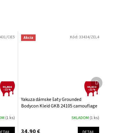
431/CIE5
Kód:
33434/ZEL4
Akcia
Ďalší
produkt
44,90 €
44,90 €
–22 %
–22 %
Yakuza dámske šaty Grounded
Bodycon Kleid GKB 24105 camouflage
DOM
(1 ks)
SKLADOM
(1 ks)
34,90 €
DETAIL
DETAIL