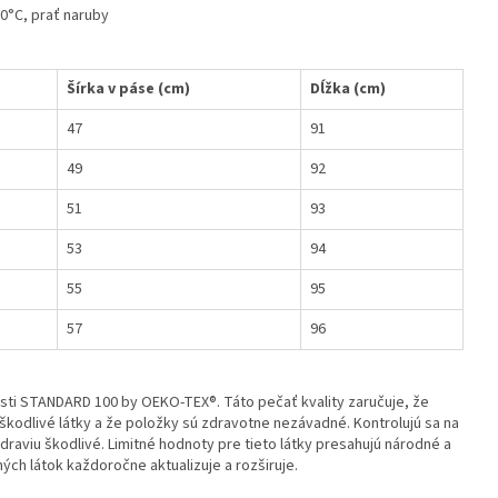
30°C, prať naruby
Šírka v páse (cm)
Dĺžka (cm)
47
91
49
92
51
93
53
94
55
95
57
96
osti STANDARD 100 by OEKO-TEX®. Táto pečať kvality zaručuje, že
kodlivé látky a že položky sú zdravotne nezávadné. Kontrolujú sa na
draviu škodlivé. Limitné hodnoty pre tieto látky presahujú národné a
h látok každoročne aktualizuje a rozširuje.