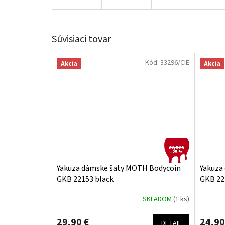
Súvisiaci tovar
Kód:
33296/CIE
Akcia
Akcia
39,90 €
–25 %
Yakuza dámske šaty MOTH Bodycoin
Yakuza
GKB 22153 black
GKB 22
SKLADOM
(1 ks)
29,90 €
24,90
DETAIL