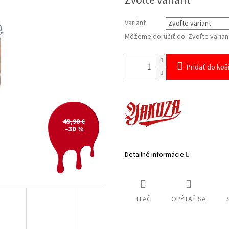
Zvoľte variant
cena:
Variant
Môžeme doručiť do:
Zvoľte varian
Pridať do koš
49,90 €
–30 %
Detailné informácie
TLAČ
OPÝTAŤ SA