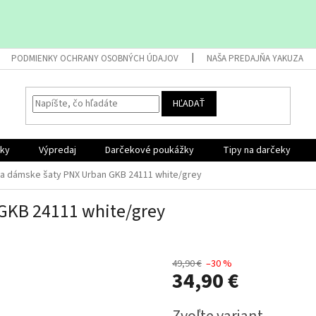
PODMIENKY OCHRANY OSOBNÝCH ÚDAJOV
NAŠA PREDAJŇA YAKUZA
HĽADAŤ
nky
Výpredaj
Darčekové poukážky
Tipy na darčeky
a dámske šaty PNX Urban GKB 24111 white/grey
GKB 24111 white/grey
49,90 €
–30 %
34,90 €
Jednotková