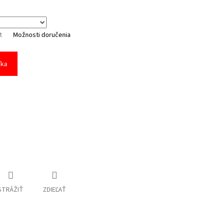
t
Možnosti doručenia
íka
STRÁŽIŤ
ZDIEĽAŤ