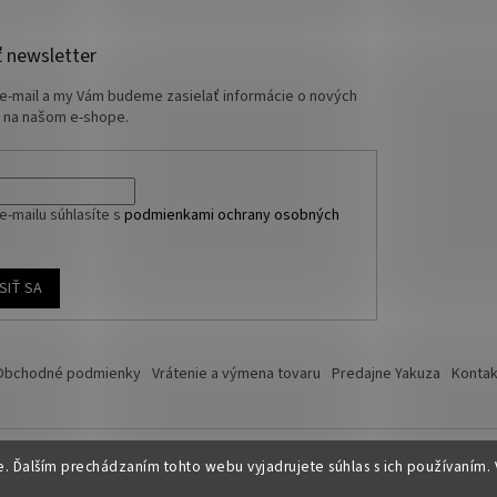
 newsletter
 e-mail a my Vám budeme zasielať informácie o nových
 na našom e-shope.
e-mailu súhlasíte s
podmienkami ochrany osobných
SIŤ SA
Obchodné podmienky
Vrátenie a výmena tovaru
Predajne Yakuza
Kontak
 Ďalším prechádzaním tohto webu vyjadrujete súhlas s ich používaním. 
é.
Upraviť nastavenie cookies