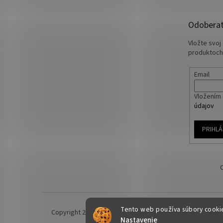
Odoberať
Vložte svoj
produktoch
Email
Vložením 
údajov
PRIHLÁ
Tento web používa súbory cookie.
Copyright 2026
Yakuza-shop.sk
. Všetky práva vyhraden
Nastavenie