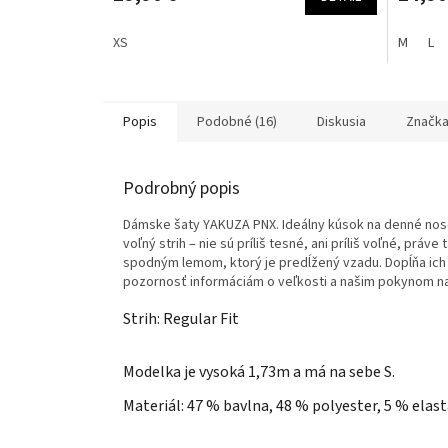
XS
M
L
Popis
Podobné (16)
Diskusia
Značk
Podrobný popis
Dámske šaty YAKUZA PNX. Ideálny kúsok na denné nose
voľný strih – nie sú príliš tesné, ani príliš voľné, prá
spodným lemom, ktorý je predĺžený vzadu. Dopĺňa ich 
pozornosť informáciám o veľkosti a našim pokynom na
Strih: Regular Fit
Modelka je vysoká 1,73m a má na sebe S.
Materiál: 47 % bavlna, 48 % polyester, 5 % elas