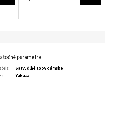
L
atočné parametre
gória
:
Šaty, dlhé topy dámske
ka
:
Yakuza