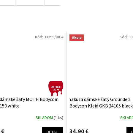
Kód:
33299/BIE4
Kód:
33
Akcia
39,90 €
–37 %
 dámske šaty MOTH Bodycoin
Yakuza dámske šaty Grounded
153 white
Bodycon Kleid GKB 24105 black
SKLADOM
(1 ks)
SKLA
 €
34,90 €
DETAIL