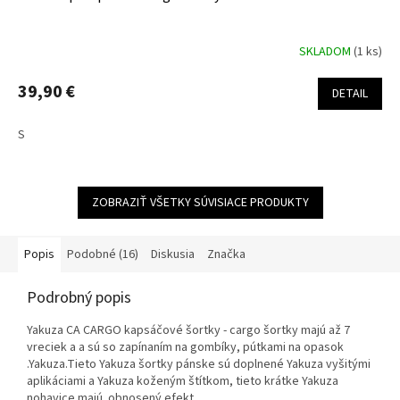
SKLADOM
(1 ks)
39,90 €
DETAIL
S
ZOBRAZIŤ VŠETKY SÚVISIACE PRODUKTY
Popis
Podobné (16)
Diskusia
Značka
Podrobný popis
Yakuza CA CARGO kapsáčové šortky - cargo šortky majú až 7
vreciek a a sú so zapínaním na gombíky, pútkami na opasok
.Yakuza.Tieto Yakuza šortky pánske sú doplnené Yakuza vyšitými
aplikáciami a Yakuza koženým štítkom, tieto krátke Yakuza
nohavice majú obnosený efekt.