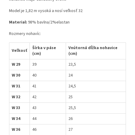
Model je 1,82 m vysoká a nosí veľkosť 32
Material:
98% bavlna/2%elastan
Rozmery nohavíc:
Šírka v páse
Vnútorná dĺžka nohavice
Veľkosť
(cm)
(cm)
W 29
39
23,5
W 30
40
24
W 31
41
24,5
W 32
42
25
W 33
43
25,5
W 34
44
26
W 36
46
27