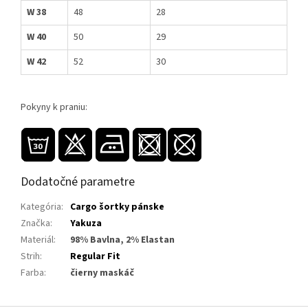
W 38
48
28
W 40
50
29
W 42
52
30
Pokyny k praniu:
Dodatočné parametre
Kategória
:
Cargo šortky pánske
Značka
:
Yakuza
Materiál
:
98% Bavlna, 2% Elastan
Strih
:
Regular Fit
Farba
:
čierny maskáč