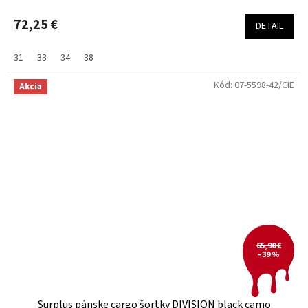
72,25 €
DETAIL
31
33
34
38
Kód:
07-5598-42/CIE
Akcia
65,90 €
–39 %
Surplus pánske cargo šortky DIVISION black camo