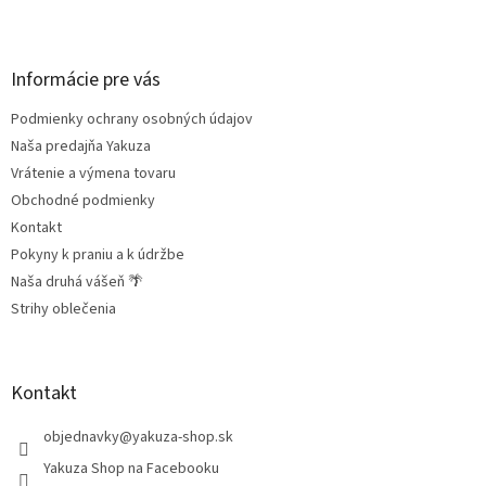
Z
á
p
ä
Informácie pre vás
t
Podmienky ochrany osobných údajov
i
e
Naša predajňa Yakuza
Vrátenie a výmena tovaru
Obchodné podmienky
Kontakt
Pokyny k praniu a k údržbe
Naša druhá vášeň 🌴
Strihy oblečenia
Kontakt
objednavky
@
yakuza-shop.sk
Yakuza Shop na Facebooku