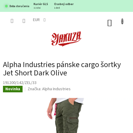
Prejsť
Kuriér GLS
Osobný odber
Doba doručenia
na
1-2 dni
1 deň
obsah
EUR
NÁKUP
KOŠÍK
Alpha Industries pánske cargo šortky
Jet Short Dark Olive
191200/142/ZEL/33
Značka:
Alpha Industries
Novinka