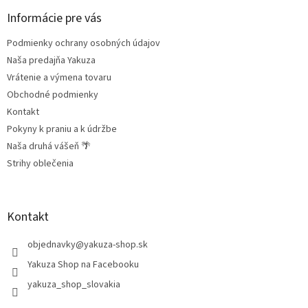
p
ä
Informácie pre vás
t
Podmienky ochrany osobných údajov
i
e
Naša predajňa Yakuza
Vrátenie a výmena tovaru
Obchodné podmienky
Kontakt
Pokyny k praniu a k údržbe
Naša druhá vášeň 🌴
Strihy oblečenia
Kontakt
objednavky
@
yakuza-shop.sk
Yakuza Shop na Facebooku
yakuza_shop_slovakia