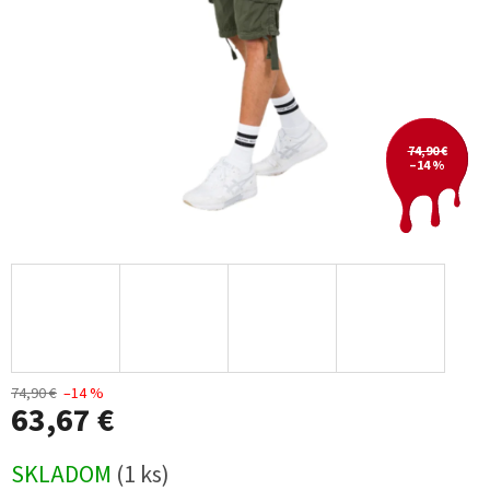
74,90 €
–14 %
74,90 €
–14 %
63,67 €
Jednotková
SKLADOM
(1 ks)
cena: