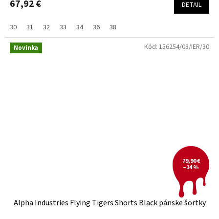
67,92 €
DETAIL
30
31
32
33
34
36
38
Kód:
156254/03/IER/30
Novinka
79,90 €
–14 %
Alpha Industries Flying Tigers Shorts Black pánske šortky