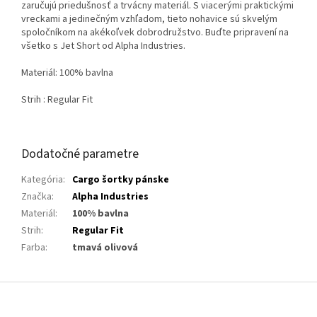
zaručujú priedušnosť a trvácny materiál. S viacerými praktickými
vreckami a jedinečným vzhľadom, tieto nohavice sú skvelým
spoločníkom na akékoľvek dobrodružstvo. Buďte pripravení na
všetko s Jet Short od Alpha Industries.
Materiál: 100% bavlna
Strih : Regular Fit
Dodatočné parametre
Kategória
:
Cargo šortky pánske
Značka
:
Alpha Industries
Materiál
:
100% bavlna
Strih
:
Regular Fit
Farba
:
tmavá olivová
Z
á