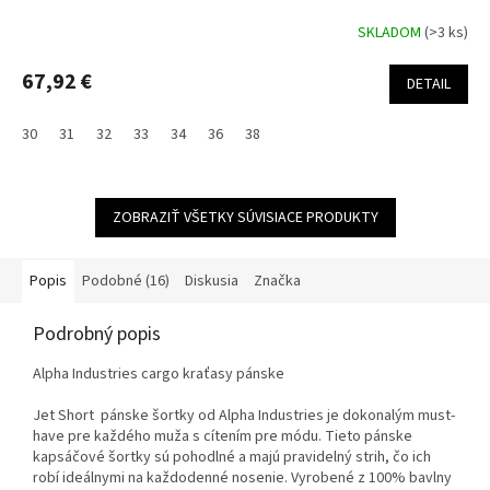
SKLADOM
(>3 ks)
67,92 €
DETAIL
30
31
32
33
34
36
38
ZOBRAZIŤ VŠETKY SÚVISIACE PRODUKTY
Popis
Podobné (16)
Diskusia
Značka
Podrobný popis
Alpha Industries cargo kraťasy pánske
Jet Short pánske šortky od Alpha Industries je dokonalým must-
have pre každého muža s cítením pre módu. Tieto pánske
kapsáčové šortky sú pohodlné a majú pravidelný strih, čo ich
robí ideálnymi na každodenné nosenie. Vyrobené z 100% bavlny