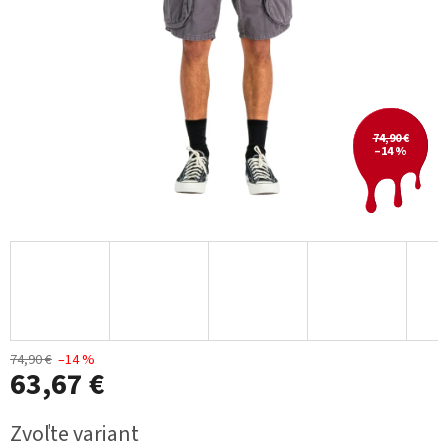
74,90 €
–14 %
74,90 €
–14 %
63,67 €
Jednotková
Zvoľte variant
cena: