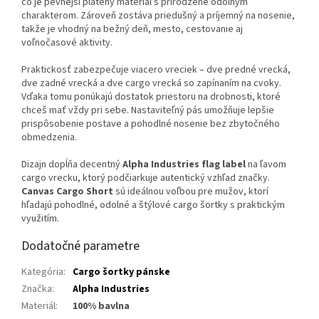
čo je pevnejší plátený materiál s prirodzene odolným
charakterom. Zároveň zostáva priedušný a príjemný na nosenie,
takže je vhodný na bežný deň, mesto, cestovanie aj
voľnočasové aktivity.
Praktickosť zabezpečuje viacero vreciek – dve predné vrecká,
dve zadné vrecká a dve cargo vrecká so zapínaním na cvoky.
Vďaka tomu ponúkajú dostatok priestoru na drobnosti, ktoré
chceš mať vždy pri sebe. Nastaviteľný pás umožňuje lepšie
prispôsobenie postave a pohodlné nosenie bez zbytočného
obmedzenia.
Dizajn dopĺňa decentný
Alpha Industries flag label
na ľavom
cargo vrecku, ktorý podčiarkuje autentický vzhľad značky.
Canvas Cargo Short
sú ideálnou voľbou pre mužov, ktorí
hľadajú pohodlné, odolné a štýlové cargo šortky s praktickým
využitím.
Dodatočné parametre
Kategória
:
Cargo šortky pánske
Značka
:
Alpha Industries
Materiál
:
100% bavlna