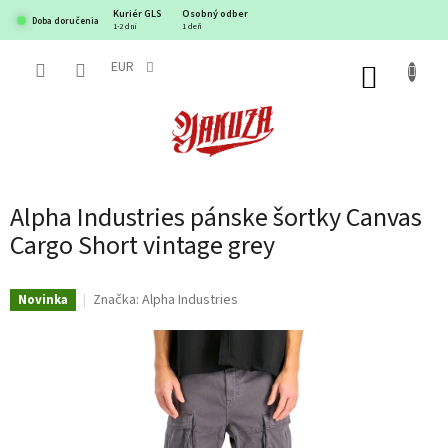
Prejsť
Kuriér GLS
Osobný odber
Doba doručenia
na
1-2 dni
1 deň
obsah
EUR
NÁKUP
KOŠÍK
Alpha Industries pánske šortky Canvas
Cargo Short vintage grey
Značka:
Alpha Industries
Novinka