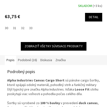
SKLADOM
(>3 ks)
63,75 €
DETAIL
30
31
32
33
ZOBRAZIŤ VŠETKY SÚVISIACE PRODUKTY
Popis
Podobné (16)
Diskusia
Značka
Podrobný popis
Alpha Industries Canvas Cargo Short
sú pánske cargo šortky,
ktoré spájajú odolný materiál, pohodlný strih a funkčný military
štýl typický pre značku Alpha Industries. Vďaka
Loose Fit
strihu
poskytujú viac voľnosti a pohodlia počas celého dňa.
Šortky sú vyrobené zo
100 % bavlny
v prevedení
duck canvas
,