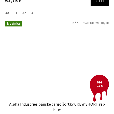
63,75 €
DETAIL
30
31
32
33
Kód:
176203/07/MOD/30
Novinka
75 €
–15 %
Alpha Industries pánske cargo šortky CREW SHORT rep
blue