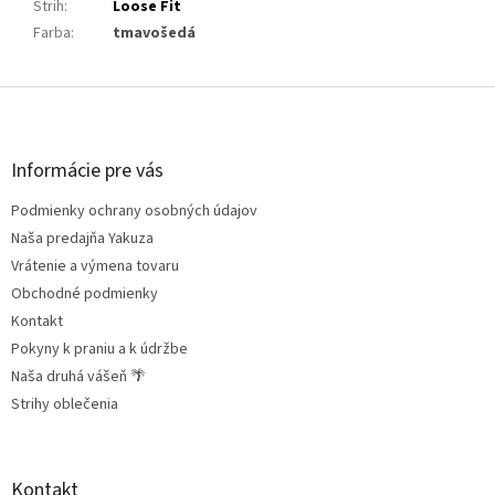
Strih
:
Loose Fit
Farba
:
tmavošedá
Z
á
p
ä
Informácie pre vás
t
Podmienky ochrany osobných údajov
i
e
Naša predajňa Yakuza
Vrátenie a výmena tovaru
Obchodné podmienky
Kontakt
Pokyny k praniu a k údržbe
Naša druhá vášeň 🌴
Strihy oblečenia
Kontakt