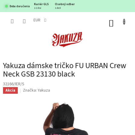
Prejsť
Kuriér GLS
Osobný odber
Doba doručenia
na
1-2 dni
1 deň
obsah
EUR
NÁKUP
KOŠÍK
Yakuza dámske tričko FU URBAN Crew
Neck GSB 23130 black
32166/IER/S
Značka:
Yakuza
Akcia