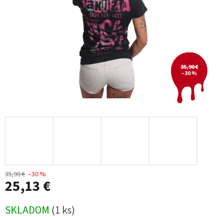
35,90 €
–30 %
35,90 €
–30 %
25,13 €
Jednotková
SKLADOM
(1 ks)
cena: