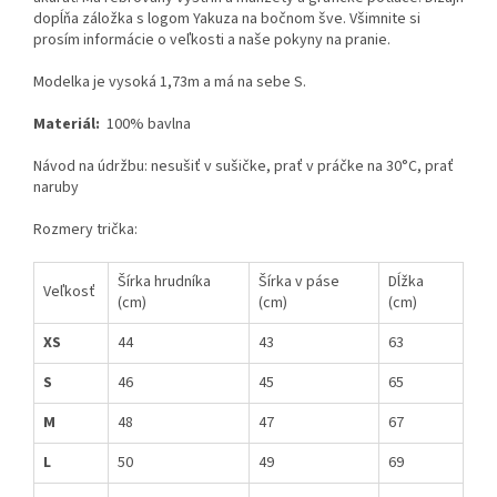
dopĺňa záložka s logom Yakuza na bočnom šve. Všimnite si
prosím informácie o veľkosti a naše pokyny na pranie.
Modelka je vysoká 1,73m a má na sebe S.
Materiál:
100% bavlna
Návod na údržbu: nesušiť v sušičke, prať v práčke na 30°C, prať
naruby
Rozmery trička:
Šírka hrudníka
Šírka v páse
Dĺžka
Veľkosť
(cm)
(cm)
(cm)
XS
44
43
63
S
46
45
65
M
48
47
67
L
50
49
69