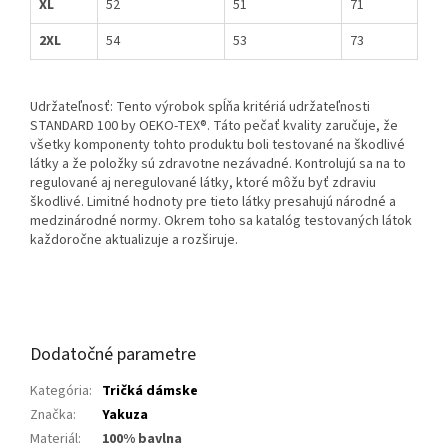
XL
52
51
71
2XL
54
53
73
Udržateľnosť: Tento výrobok spĺňa kritériá udržateľnosti
STANDARD 100 by OEKO-TEX®. Táto pečať kvality zaručuje, že
všetky komponenty tohto produktu boli testované na škodlivé
látky a že položky sú zdravotne nezávadné. Kontrolujú sa na to
regulované aj neregulované látky, ktoré môžu byť zdraviu
škodlivé. Limitné hodnoty pre tieto látky presahujú národné a
medzinárodné normy. Okrem toho sa katalóg testovaných látok
každoročne aktualizuje a rozširuje.
Dodatočné parametre
Kategória
:
Tričká dámske
Značka
:
Yakuza
Materiál
:
100% bavlna