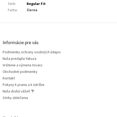
Strih
:
Regular Fit
Farba
:
čierna
Z
á
p
ä
Informácie pre vás
t
Podmienky ochrany osobných údajov
i
e
Naša predajňa Yakuza
Vrátenie a výmena tovaru
Obchodné podmienky
Kontakt
Pokyny k praniu a k údržbe
Naša druhá vášeň 🌴
Strihy oblečenia