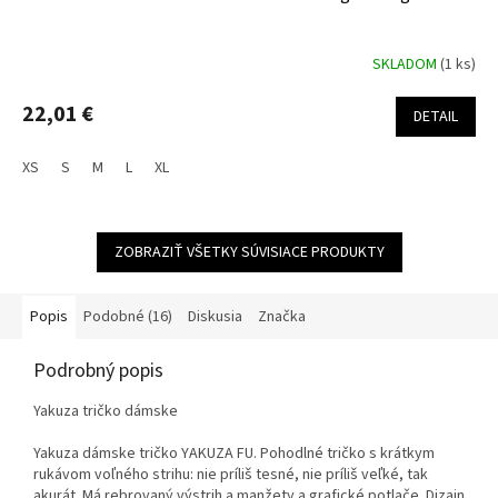
SKLADOM
(1 ks)
22,01 €
DETAIL
XS
S
M
L
XL
ZOBRAZIŤ VŠETKY SÚVISIACE PRODUKTY
Popis
Podobné (16)
Diskusia
Značka
Podrobný popis
Yakuza tričko dámske
Yakuza dámske tričko YAKUZA FU. Pohodlné tričko s krátkym
rukávom voľného strihu: nie príliš tesné, nie príliš veľké, tak
akurát. Má rebrovaný výstrih a manžety a grafické potlače. Dizajn