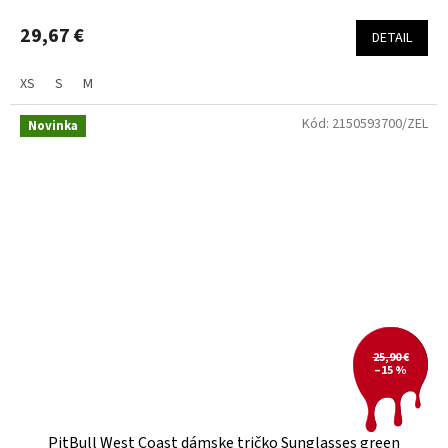
29,67 €
DETAIL
XS
S
M
Kód:
2150593700/ZEL
Novinka
25,90 €
–15 %
PitBull West Coast dámske tričko Sunglasses green