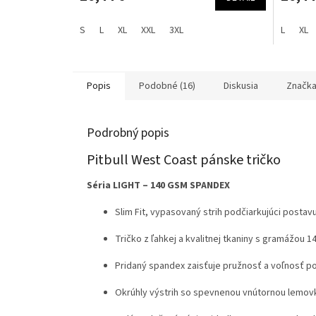
S
L
XL
XXL
3XL
L
XL
Popis
Podobné (16)
Diskusia
Značk
Podrobný popis
Pitbull West Coast pánske tričko
Séria LIGHT – 140 GSM SPANDEX
Slim Fit, vypasovaný strih podčiarkujúci postav
Tričko z ľahkej a kvalitnej tkaniny s gramážou 1
Pridaný spandex zaisťuje pružnosť a voľnosť 
Okrúhly výstrih so spevnenou vnútornou lemov