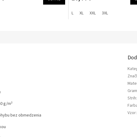
L
XL
XXL
3XL
a
Dod
Kate
Znač
Mater
Gram
u
Strih
40 g/m²
Farb
Vzor
:
pohybu bez obmedzenia
kou