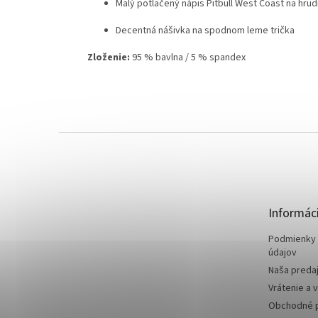
Malý potlačený nápis Pitbull West Coast na hrud
Decentná nášivka na spodnom leme trička
Zloženie:
95 % bavlna / 5 % spandex
Z
á
p
ä
t
Informáci
i
e
Podmienky 
údajov
Naša preda
Vrátenie a 
Obchodné 