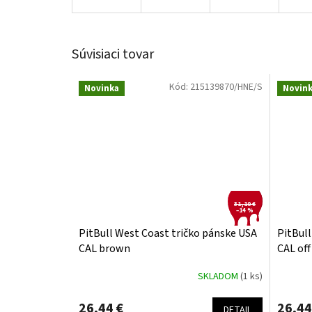
Súvisiaci tovar
Kód:
215139870/HNE/S
Novinka
Novin
31,10 €
–14 %
PitBull West Coast tričko pánske USA
PitBull
CAL brown
CAL off
SKLADOM
(1 ks)
26,44 €
26,44
DETAIL