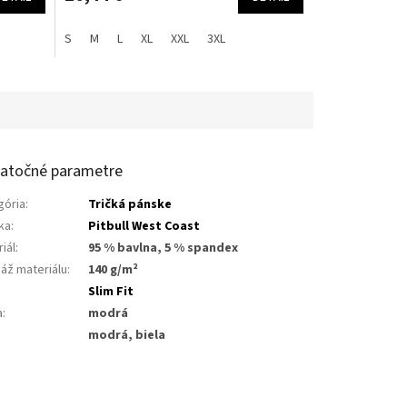
S
M
L
XL
XXL
3XL
atočné parametre
gória
:
Tričká pánske
ka
:
Pitbull West Coast
iál
:
95 % bavlna, 5 % spandex
áž materiálu
:
140 g/m²
:
Slim Fit
a
:
modrá
modrá, biela