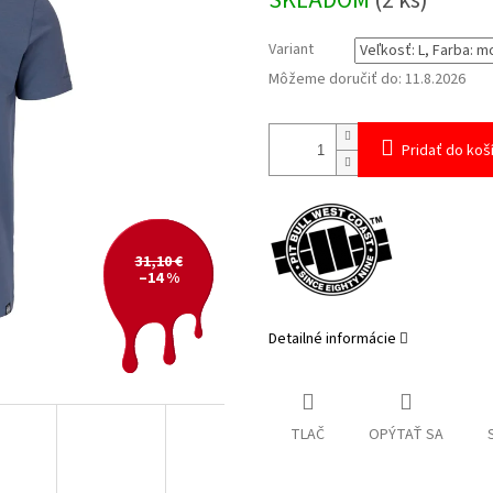
SKLADOM
(2 ks)
cena:
Variant
Môžeme doručiť do:
11.8.2026
Pridať do koš
31,10 €
–14 %
Detailné informácie
TLAČ
OPÝTAŤ SA