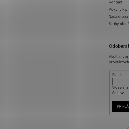
Kontakt
Pokyny k pr
Naša druhá
Strihy oble
Odoberať
Vložte svoj
produktoch
Email
Vložením 
údajov
PRIHLÁ