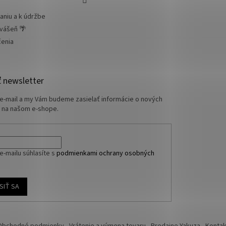
aniu a k údržbe
 vášeň 🌴
čenia
 newsletter
 e-mail a my Vám budeme zasielať informácie o nových
 na našom e-shope.
e-mailu súhlasíte s
podmienkami ochrany osobných
SIŤ SA
Obchodné podmienky
Vrátenie a výmena tovaru
Predajne Yakuza
Kontak