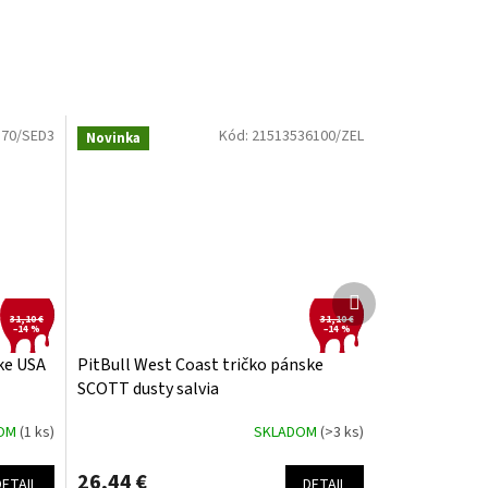
170/SED3
Kód:
21513536100/ZEL
Novinka
Ďalší
produkt
31,10 €
31,10 €
–14 %
–14 %
ke USA
PitBull West Coast tričko pánske
SCOTT dusty salvia
DOM
(1 ks)
SKLADOM
(>3 ks)
26,44 €
DETAIL
DETAIL