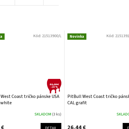
Kód:
21513900/L
Kód:
215139
ka
Novinka
31,10 €
–14 %
 West Coast tričko pánske USA
PitBull West Coast tričko páns
 white
CAL grafit
SKLADOM
(3 ks)
SKLA
 €
26,44 €
DETAIL