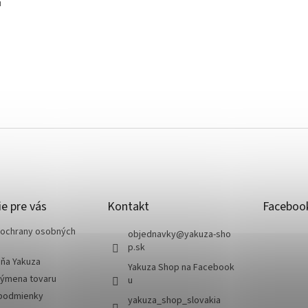
i
e pre vás
Kontakt
Faceboo
ochrany osobných
objednavky
@
yakuza-sho
p.sk
jňa Yakuza
Yakuza Shop na Facebook
výmena tovaru
u
podmienky
yakuza_shop_slovakia