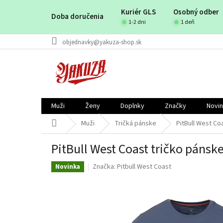
Prejsť
Kuriér GLS
Osobný odber
na
Doba doručenia
obsah
1-2 dni
1 deň
objednavky@yakuza-shop.sk
Muži
Ženy
Doplnky
Značky
Novi
Domov
Muži
Tričká pánske
PitBull West Co
PitBull West Coast tričko pánsk
Značka:
Pitbull West Coast
Novinka