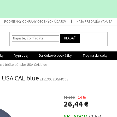
PODMIENKY OCHRANY OSOBNÝCH ÚDAJOV
NAŠA PREDAJŇA YAKUZA
HĽADAŤ
nky
Výpredaj
Darčekové poukážky
Tipy na darčeky
ast tričko pánske USA CAL blue
e USA CAL blue
2151395810/MOD3
31,10 €
–14 %
26,44 €
Jednotková