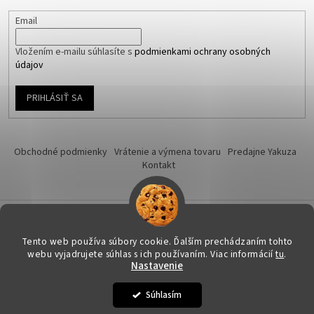
Email
Vložením e-mailu súhlasíte s
podmienkami ochrany osobných
údajov
PRIHLÁSIŤ SA
Obchodné podmienky
Vrátenie a výmena tovaru
Predajne Yakuza
Kontakt
Vytvoril Shoptet
Tento web používa súbory cookie. Ďalším prechádzaním tohto
webu vyjadrujete súhlas s ich používaním. Viac informácií
tu
.
Nastavenie
Copyright 2026
Yakuza-shop.sk
. Všetky práva vyhradené.
Upraviť
nastavenie cookies
Súhlasím