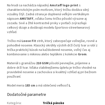
Na hrudi sa nachádza nápadný
Amstaff logo print
s
charakteristickým psím motívom, ktorý tričku dodáva silný
vizuálny štýl. Zadná strana je doplnená veľkým vertikálnym
nápisom
AMSTAFF
, vďaka čomu tričko pôsobí výrazne aj
zozadu. Sivé a žlté kontrastné prvky v potlači zvýrazňujú
celkový dizajn a dodávajú modelu športovo-streetwearový
vzhľad.
Tričko má
Loose Fit
strih, ktorý zabezpečuje voľnejšie, rovné a
pohodlné nosenie. Klasický okrúhly výstrih drží čistý tvar a robí z
trička praktický kúsok na každodenné nosenie, voľný čas aj
kombinovanie s mikinou alebo teplákmi z kolekcie
Grom
.
Materiál s gramážou
210 GSM
pôsobí pevnejšie, príjemne a
dobre drží tvar. Vďaka stabilnejšiemu úpletu je tričko vhodné na
pravidelné nosenie a zachováva si kvalitný vzhľad aj pri bežnom
používaní.
Model meria
183 cm
a má oblečenú veľkosť
L
.
Dodatočné parametre
Kategória
:
Tričká pánske