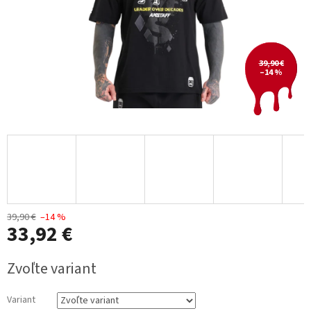
39,90 €
–14 %
39,90 €
–14 %
33,92 €
Jednotková
Zvoľte variant
cena:
Variant