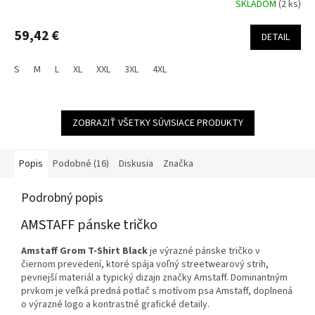
SKLADOM
(2 ks)
59,42 €
DETAIL
S
M
L
XL
XXL
3XL
4XL
ZOBRAZIŤ VŠETKY SÚVISIACE PRODUKTY
Popis
Podobné (16)
Diskusia
Značka
Podrobný popis
AMSTAFF pánske tričko
Amstaff Grom T-Shirt Black
je výrazné pánske tričko v
čiernom prevedení, ktoré spája voľný streetwearový strih,
pevnejší materiál a typický dizajn značky Amstaff. Dominantným
prvkom je veľká predná potlač s motívom psa Amstaff, doplnená
o výrazné logo a kontrastné grafické detaily.