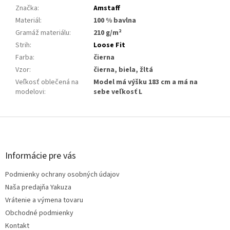
Značka
:
Amstaff
Materiál
:
100 % bavlna
Gramáž materiálu
:
210 g/m²
Strih
:
Loose Fit
Farba
:
čierna
Vzor
:
čierna, biela, žltá
Veľkosť oblečená na
Model má výšku 183 cm a má na
modelovi
:
sebe veľkosť L
Z
á
p
ä
Informácie pre vás
t
Podmienky ochrany osobných údajov
i
e
Naša predajňa Yakuza
Vrátenie a výmena tovaru
Obchodné podmienky
Kontakt