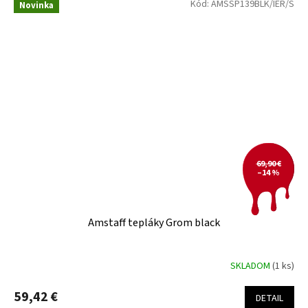
Kód:
AMSSP139BLK/IER/S
Novinka
69,90 €
–14 %
Amstaff tepláky Grom black
SKLADOM
(1 ks)
59,42 €
DETAIL