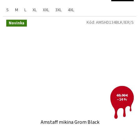
S
M
L
XL
XXL
3XL
4XL
Kód:
AMSHD134BLK/IER/S
Novinka
69,90 €
–14 %
Amstaff mikina Grom Black