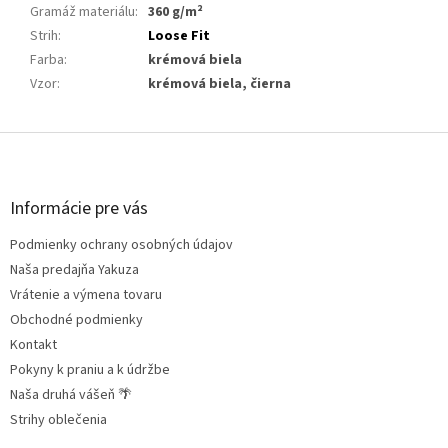
Gramáž materiálu
:
360 g/m²
Strih
:
Loose Fit
Farba
:
krémová biela
Vzor
:
krémová biela, čierna
Z
á
p
ä
Informácie pre vás
t
Podmienky ochrany osobných údajov
i
e
Naša predajňa Yakuza
Vrátenie a výmena tovaru
Obchodné podmienky
Kontakt
Pokyny k praniu a k údržbe
Naša druhá vášeň 🌴
Strihy oblečenia