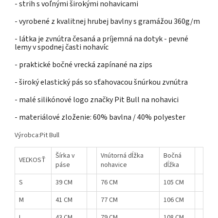
- strih s voľnými širokými nohavicami
- vyrobené z kvalitnej hrubej bavlny s gramážou 360g/m
- látka je zvnútra česaná a príjemná na dotyk - pevné
lemy v spodnej časti nohavíc
- praktické bočné vrecká zapínané na zips
- široký elastický pás so sťahovacou šnúrkou zvnútra
- malé silikónové logo značky Pit Bull na nohavici
- materiálové zloženie: 60% bavlna / 40% polyester
Výrobca:Pit Bull
Šírka v
Vnútorná dĺžka
Bočná
VEĽKOSŤ
páse
nohavice
dĺžka
S
39 CM
76 CM
105 CM
M
41 CM
77 CM
106 CM
L
43 CM
79 CM
108 CM