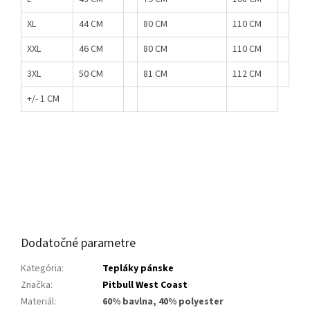
XL
44 CM
80 CM
110 CM
XXL
46 CM
80 CM
110 CM
3XL
50 CM
81 CM
112 CM
+/- 1 CM
Dodatočné parametre
Kategória
:
Tepláky pánske
Značka
:
Pitbull West Coast
Materiál
:
60% bavlna, 40% polyester