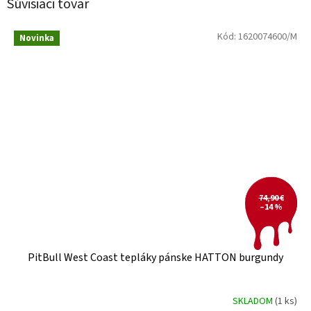
Súvisiaci tovar
Kód:
1620074600/M
Novinka
74,90 €
–14 %
PitBull West Coast tepláky pánske HATTON burgundy
SKLADOM
(1 ks)