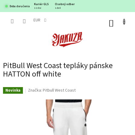
Prejsť
Kuriér GLS
Osobný odber
Doba doručenia
na
1-2 dni
1 deň
obsah
EUR
NÁKUP
KOŠÍK
PitBull West Coast tepláky pánske
HATTON off white
Značka:
Pitbull West Coast
Novinka