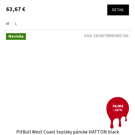
63,67 €
DETAIL
M
L
Kód:
1620079000/IER/3XL
Novinka
74,90 €
–14 %
PitBull West Coast tepláky pánske HATTON black