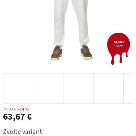
74,90 €
–14 %
74,90 €
–14 %
63,67 €
Jednotková
Zvoľte variant
cena: