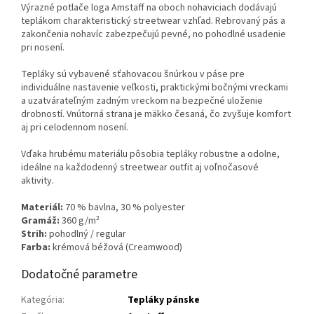
Výrazné potlače loga Amstaff na oboch nohaviciach dodávajú
teplákom charakteristický streetwear vzhľad. Rebrovaný pás a
zakončenia nohavíc zabezpečujú pevné, no pohodlné usadenie
pri nosení.
Tepláky sú vybavené sťahovacou šnúrkou v páse pre
individuálne nastavenie veľkosti, praktickými bočnými vreckami
a uzatvárateľným zadným vreckom na bezpečné uloženie
drobností. Vnútorná strana je mäkko česaná, čo zvyšuje komfort
aj pri celodennom nosení.
Vďaka hrubému materiálu pôsobia tepláky robustne a odolne,
ideálne na každodenný streetwear outfit aj voľnočasové
aktivity.
Materiál:
70 % bavlna, 30 % polyester
Gramáž:
360 g/m²
Strih:
pohodlný / regular
Farba:
krémová béžová (Creamwood)
Dodatočné parametre
Kategória
:
Tepláky pánske