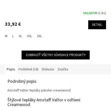
SKLADOM
(1 ks)
33,92 €
DETAIL
M
L
XL
XXL
3XL
ZOBRAZIŤ VŠETKY SÚVISIACE PRODUKTY
Popis
Podobné (16)
Diskusia
Značka
Podrobný popis
Amstaff Valtor tepláky pánske creamwood
Štýlové tepláky Amstaff Valtor v odtieni
Creamwood