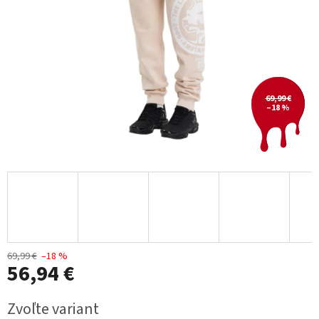
69,99 €
–18 %
69,99 €
–18 %
56,94 €
Jednotková
Zvoľte variant
cena: