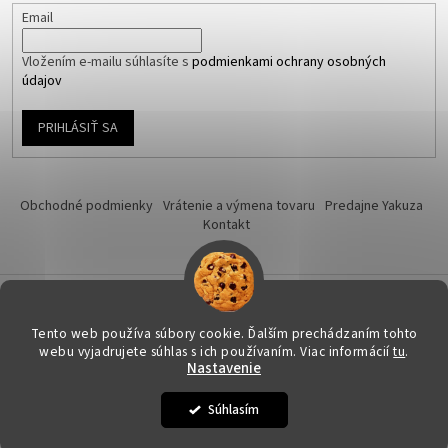
Email
Vložením e-mailu súhlasíte s
podmienkami ochrany osobných
údajov
PRIHLÁSIŤ SA
Obchodné podmienky
Vrátenie a výmena tovaru
Predajne Yakuza
Kontakt
Vytvoril Shoptet
Tento web používa súbory cookie. Ďalším prechádzaním tohto
webu vyjadrujete súhlas s ich používaním. Viac informácií
tu
.
Nastavenie
Copyright 2026
Yakuza-shop.sk
. Všetky práva vyhradené.
Upraviť
nastavenie cookies
Súhlasím