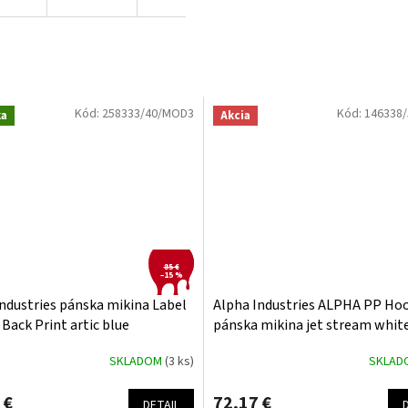
Kód:
258333/40/MOD3
Kód:
146338/
ka
Akcia
85 €
–15 %
ndustries pánska mikina Label
Alpha Industries ALPHA PP Ho
Back Print artic blue
pánska mikina jet stream whit
SKLADOM
(3 ks)
SKLA
 €
72,17 €
DETAIL