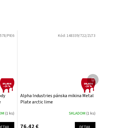
578/PIE6
Kód:
148339/722/ZLT3
Ďalší
produkt
84,90 €
89,90 €
–14 %
–14 %
ody
Alpha Industries pánska mikina Metal
e
Plate arctic lime
DOM
(1 ks)
SKLADOM
(1 ks)
76,42 €
DETAIL
DETAIL