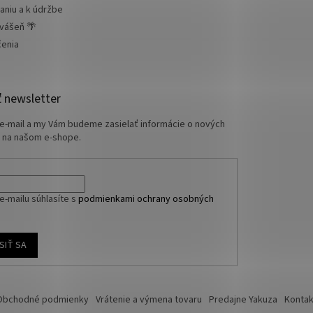
aniu a k údržbe
 vášeň 🌴
čenia
 newsletter
 e-mail a my Vám budeme zasielať informácie o nových
 na našom e-shope.
e-mailu súhlasíte s
podmienkami ochrany osobných
SIŤ SA
Obchodné podmienky
Vrátenie a výmena tovaru
Predajne Yakuza
Kontak