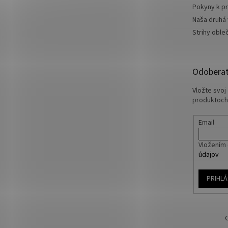
Pokyny k pr
Naša druhá
Strihy oble
Odoberať
Vložte svoj
produktoch
Email
Vložením 
údajov
PRIHLÁ