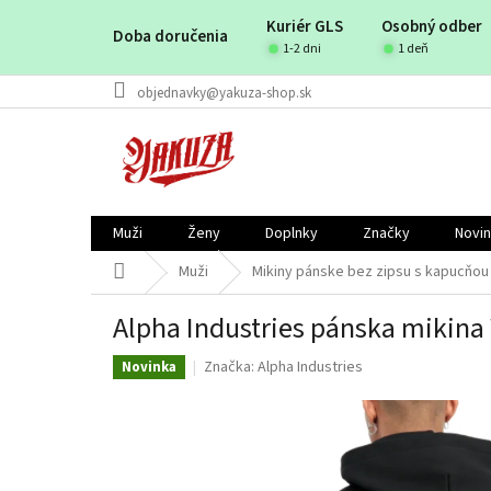
Prejsť
Kuriér GLS
Osobný odber
na
Doba doručenia
obsah
1-2 dni
1 deň
objednavky@yakuza-shop.sk
Muži
Ženy
Doplnky
Značky
Novi
Domov
Muži
Mikiny pánske bez zipsu s kapucňou
Alpha Industries pánska mikina
Značka:
Alpha Industries
Novinka