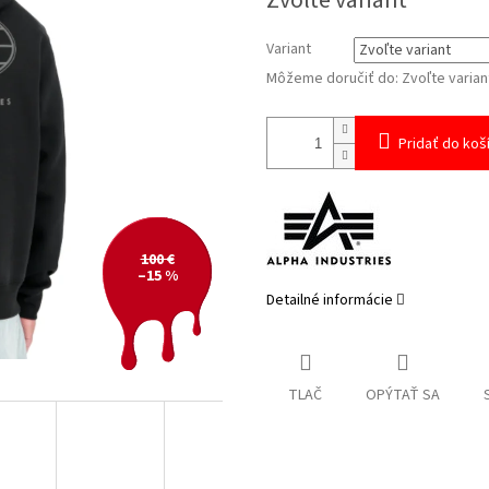
Zvoľte variant
cena:
Variant
Môžeme doručiť do:
Zvoľte varian
Pridať do koš
100 €
–15 %
Detailné informácie
TLAČ
OPÝTAŤ SA