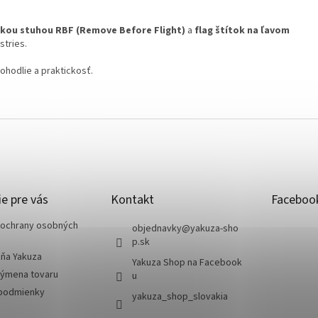
ickou stuhou RBF (Remove Before Flight)
a
flag štítok na ľavom
stries.
pohodlie a praktickosť.
e pre vás
Kontakt
Faceboo
ochrany osobných
objednavky
@
yakuza-sho
p.sk
jňa Yakuza
Yakuza Shop na Facebook
výmena tovaru
u
podmienky
yakuza_shop_slovakia