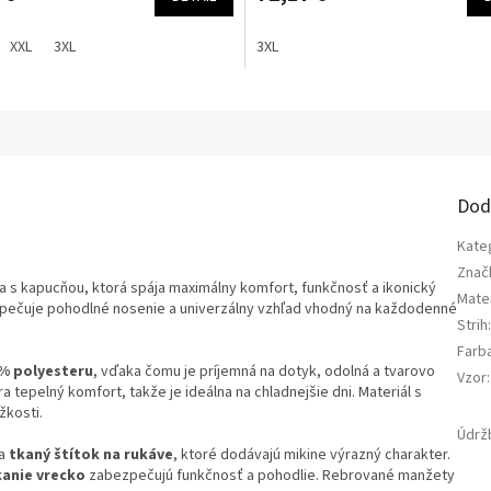
XXL
3XL
3XL
a
Dod
Kate
Znač
 s kapucňou, ktorá spája maximálny komfort, funkčnosť a ikonický
Mater
ečuje pohodlné nosenie a univerzálny vzhľad vhodný na každodenné
Strih
Farb
 % polyesteru
, vďaka čomu je príjemná na dotyk, odolná a tvarovo
Vzor
:
a tepelný komfort, takže je ideálna na chladnejšie dni. Materiál s
žkosti.
Údrž
a
tkaný štítok na rukáve
, ktoré dodávajú mikine výrazný charakter.
kanie vrecko
zabezpečujú funkčnosť a pohodlie. Rebrované manžety