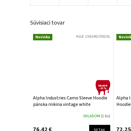
Súvisiaci tovar
Kód:
156340/300/XL
Novinka
Novin
89,90 €
–14 %
Alpha Industries Camo Sleeve Hoodie
Alpha I
pánska mikina vintage white
Hoodie 
SKLADOM
(1 ks)
76,42 €
72,25
DETAIL