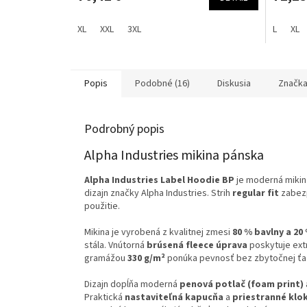
XL
XXL
3XL
L
XL
Popis
Podobné (16)
Diskusia
Značk
Podrobný popis
Alpha Industries mikina pánska
Alpha Industries Label Hoodie BP
je moderná mikina
dizajn značky Alpha Industries. Strih
regular fit
zabezp
použitie.
Mikina je vyrobená z kvalitnej zmesi
80 % bavlny a 20
stála. Vnútorná
brúsená fleece úprava
poskytuje extr
gramážou
330 g/m²
ponúka pevnosť bez zbytočnej ťa
Dizajn dopĺňa moderná
penová potlač (foam print)
Praktická
nastaviteľná kapucňa
a
priestranné klo