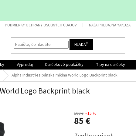
PODMIENKY OCHRANY OSOBNÝCH ÚDAJOV
NAŠA PREDAJŇA YAKUZA
HĽADAŤ
nky
Výpredaj
Darčekové poukážky
Tipy na darčeky
Alpha Industries pánska mikina World Logo Backprint black
 World Logo Backprint black
100 €
–15 %
85 €
Jednotková