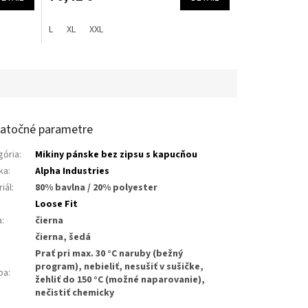
L
XL
XXL
atočné parametre
gória
:
Mikiny pánske bez zipsu s kapucňou
ka
:
Alpha Industries
iál
:
80% bavlna / 20% polyester
:
Loose Fit
a
:
čierna
čierna, šedá
Prať pri max. 30 °C naruby (bežný
program), nebieliť, nesušiť v sušičke,
ba
:
žehliť do 150 °C (možné naparovanie),
nečistiť chemicky