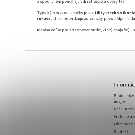
a spodný lem pomáhajú udržať teplo a dobrý tvar.
Typickým prvkom značky je aj
utility vrecko s ikon
rukáve
, ktoré potvrdzujú autentický pôvod Alpha Indu
Ideálna voľba pre streetwear outfit, ktorý spája štýl, 
Z
á
p
ä
t
Informáci
i
e
Podmienky 
údajov
Naša preda
Vrátenie a 
Obchodné 
Kontakt