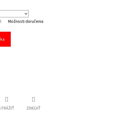
t
Možnosti doručenia
íka
STRÁŽIŤ
ZDIEĽAŤ