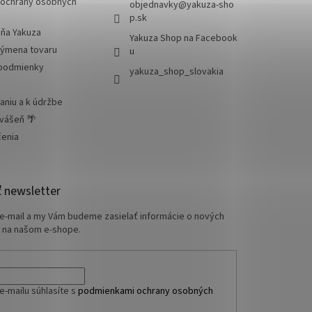
ochrany osobných
objednavky
@
yakuza-sho
p.sk
jňa Yakuza
Yakuza Shop na Facebook
výmena tovaru
u
podmienky
yakuza_shop_slovakia
aniu a k údržbe
 vášeň 🌴
čenia
 newsletter
 e-mail a my Vám budeme zasielať informácie o nových
 na našom e-shope.
e-mailu súhlasíte s
podmienkami ochrany osobných