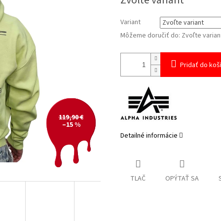
Zvoľte variant
cena:
Variant
Môžeme doručiť do:
Zvoľte varian
Pridať do koš
119,90 €
–15 %
Detailné informácie
TLAČ
OPÝTAŤ SA