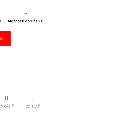
t
Možnosti doručenia
íka
STRÁŽIŤ
ZDIEĽAŤ