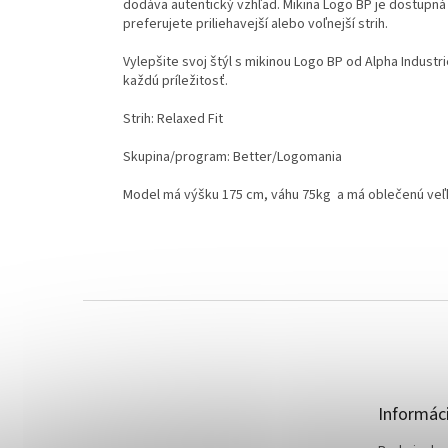
dodáva autentický vzhľad. Mikina Logo BP je dostupná 
preferujete priliehavejší alebo voľnejší strih.
Vylepšite svoj štýl s mikinou Logo BP od Alpha Indust
každú príležitosť.
Strih: Relaxed Fit
Skupina/program: Better/Logomania
Model má výšku 175 cm, váhu 75kg a má oblečenú veľ
Z
á
p
ä
t
Informáci
i
e