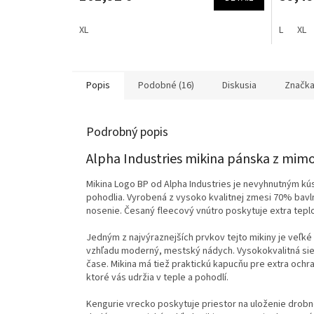
XL
L
XL
Popis
Podobné (16)
Diskusia
Značk
Podrobný popis
Alpha Industries mikina pánska
z mimo
Mikina Logo BP od Alpha Industries je nevyhnutným k
pohodlia. Vyrobená z vysoko kvalitnej zmesi 70% bavln
nosenie. Česaný fleecový vnútro poskytuje extra teplo,
Jedným z najvýraznejších prvkov tejto mikiny je veľké
vzhľadu moderný, mestský nádych. Vysokokvalitná sie
čase. Mikina má tiež praktickú kapucňu pre extra oc
ktoré vás udržia v teple a pohodlí.
Kengurie vrecko poskytuje priestor na uloženie drobnos