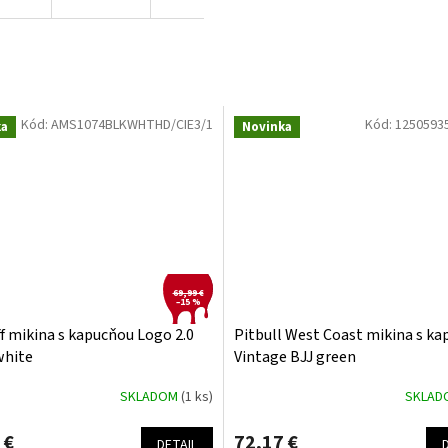
Kód:
AMS1074BLKWHTHD/CIE3/1
Kód:
1250593
ka
Novinka
69,99 €
–15 %
 mikina s kapucňou Logo 2.0
Pitbull West Coast mikina s k
white
Vintage BJJ green
SKLADOM
(1 ks)
SKLA
 €
72,17 €
DETAIL