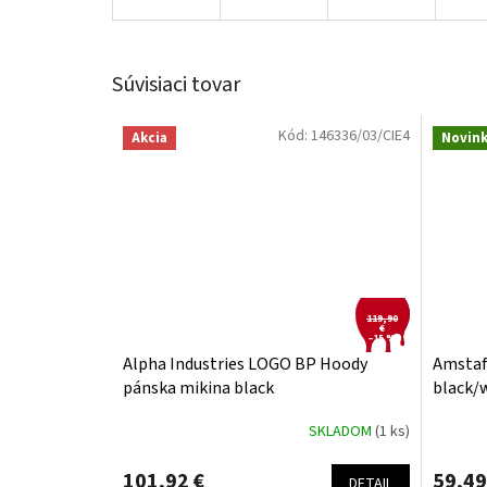
Súvisiaci tovar
Kód:
146336/03/CIE4
Akcia
Novin
119,90
€
–15 %
Alpha Industries LOGO BP Hoody
Amstaff
pánska mikina black
black/
SKLADOM
(1 ks)
101,92 €
59,49
DETAIL