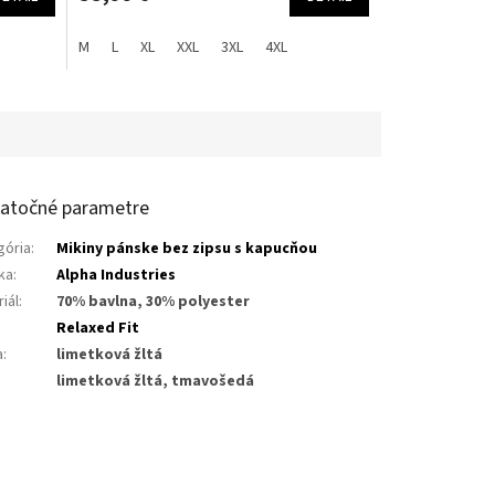
M
L
XL
XXL
3XL
4XL
atočné parametre
gória
:
Mikiny pánske bez zipsu s kapucňou
ka
:
Alpha Industries
iál
:
70% bavlna, 30% polyester
:
Relaxed Fit
a
:
limetková žltá
limetková žltá, tmavošedá