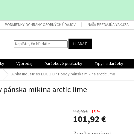
PODMIENKY OCHRANY OSOBNÝCH ÚDAJOV
NAŠA PREDAJŇA YAKUZA
HĽADAŤ
nky
Výpredaj
Darčekové poukážky
Tipy na darčeky
Alpha Industries LOGO BP Hoody pánska mikina arctic lime
 pánska mikina arctic lime
119,90 €
–15 %
101,92 €
Jednotková