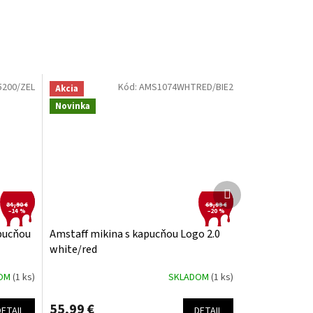
5200/ZEL
Kód:
AMS1074WHTRED/BIE2
Akcia
Novinka
Ďalší
produkt
84,90 €
69,99 €
–14 %
–20 %
apucňou
Amstaff mikina s kapucňou Logo 2.0
white/red
DOM
(1 ks)
SKLADOM
(1 ks)
55,99 €
DETAIL
DETAIL