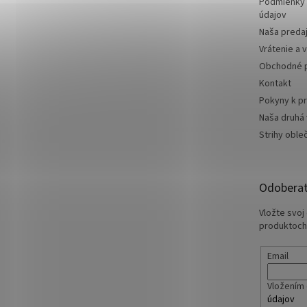
Podmienky 
údajov
Naša preda
Vrátenie a 
Obchodné 
Kontakt
Pokyny k pr
Naša druhá
Strihy oble
Odoberať
Vložte svoj
produktoch
Email
Vložením 
údajov