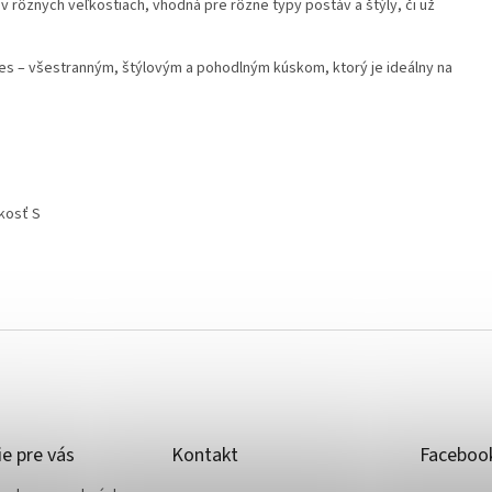
v rôznych veľkostiach, vhodná pre rôzne typy postáv a štýly, či už
ries – všestranným, štýlovým a pohodlným kúskom, ktorý je ideálny na
kosť S
e pre vás
Kontakt
Faceboo