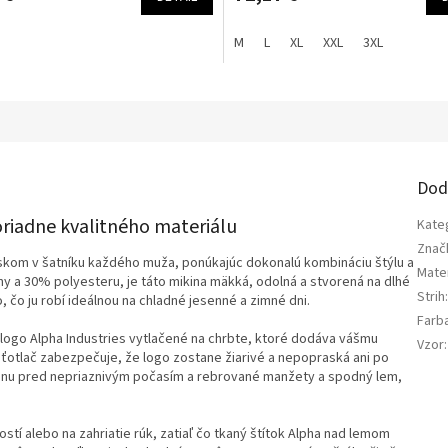
M
L
XL
XXL
3XL
a
Dod
riadne kvalitného materiálu
Kate
Znač
úskom v šatníku každého muža, ponúkajúc dokonalú kombináciu štýlu a
Mater
y a 30% polyesteru, je táto mikina mäkká, odolná a stvorená na dlhé
Strih
 čo ju robí ideálnou na chladné jesenné a zimné dni.
Farb
 logo Alpha Industries vytlačené na chrbte, ktoré dodáva vášmu
Vzor
:
ťotlač zabezpečuje, že logo zostane žiarivé a nepopraská ani po
hranu pred nepriaznivým počasím a rebrované manžety a spodný lem,
tí alebo na zahriatie rúk, zatiaľ čo tkaný štítok Alpha nad lemom