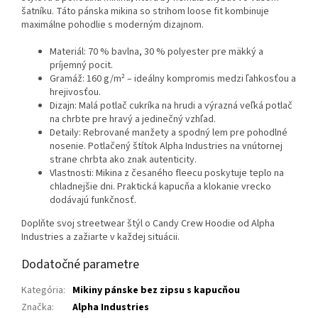
šatníku. Táto pánska mikina so strihom loose fit kombinuje
maximálne pohodlie s moderným dizajnom.
Materiál: 70 % bavlna, 30 % polyester pre mäkký a
príjemný pocit.
Gramáž: 160 g/m² – ideálny kompromis medzi ľahkosťou a
hrejivosťou.
Dizajn: Malá potlač cukríka na hrudi a výrazná veľká potlač
na chrbte pre hravý a jedinečný vzhľad.
Detaily: Rebrované manžety a spodný lem pre pohodlné
nosenie. Potlačený štítok Alpha Industries na vnútornej
strane chrbta ako znak autenticity.
Vlastnosti: Mikina z česaného fleecu poskytuje teplo na
chladnejšie dni. Praktická kapucňa a klokanie vrecko
dodávajú funkčnosť.
Doplňte svoj streetwear štýl o Candy Crew Hoodie od Alpha
Industries a zažiarte v každej situácii.
Dodatočné parametre
Kategória
:
Mikiny pánske bez zipsu s kapucňou
Značka
:
Alpha Industries