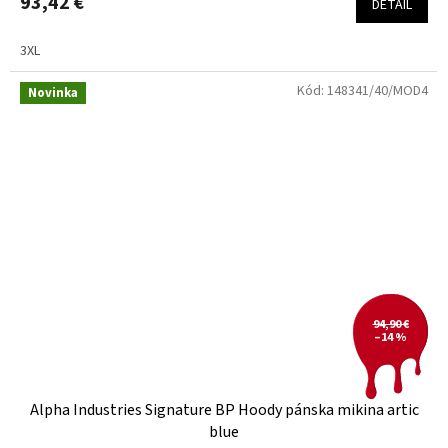
93,42 €
DETAIL
3XL
Kód:
148341/40/MOD4
Novinka
94,90 €
–14 %
Alpha Industries Signature BP Hoody pánska mikina artic
blue