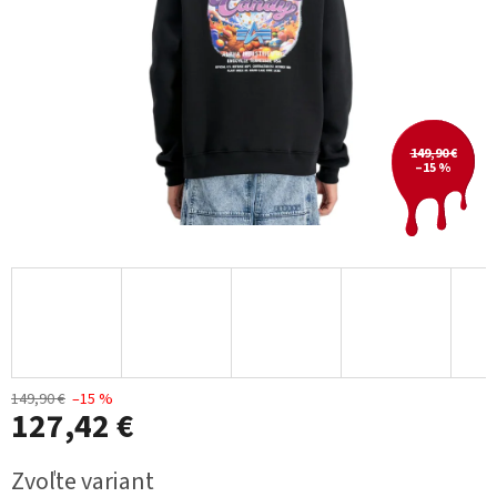
149,90 €
–15 %
149,90 €
–15 %
127,42 €
Jednotková
Zvoľte variant
cena: