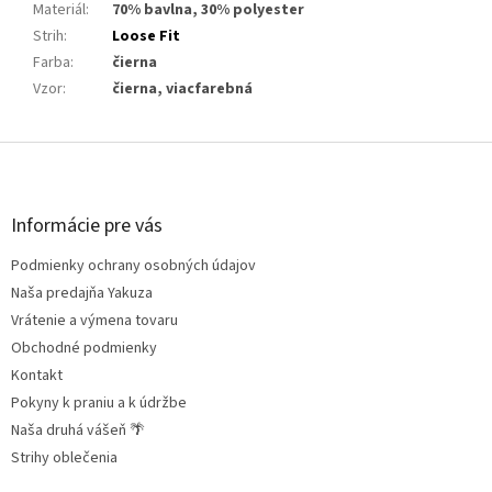
Materiál
:
70% bavlna, 30% polyester
Strih
:
Loose Fit
Farba
:
čierna
Vzor
:
čierna, viacfarebná
Z
á
p
ä
Informácie pre vás
t
Podmienky ochrany osobných údajov
i
e
Naša predajňa Yakuza
Vrátenie a výmena tovaru
Obchodné podmienky
Kontakt
Pokyny k praniu a k údržbe
Naša druhá vášeň 🌴
Strihy oblečenia