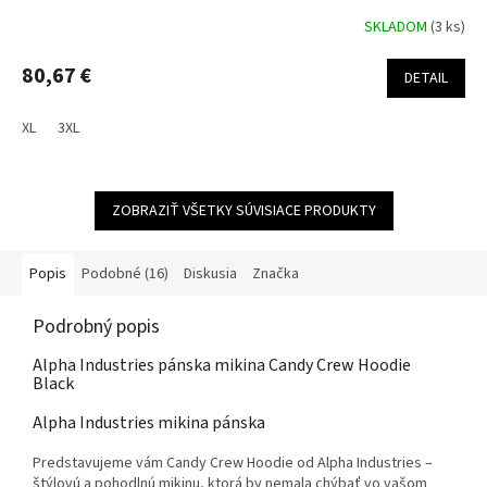
SKLADOM
(3 ks)
80,67 €
DETAIL
XL
3XL
ZOBRAZIŤ VŠETKY SÚVISIACE PRODUKTY
Popis
Podobné (16)
Diskusia
Značka
Podrobný popis
Alpha Industries pánska mikina Candy Crew Hoodie
Black
Alpha Industries mikina pánska
Predstavujeme vám Candy Crew Hoodie od Alpha Industries –
štýlovú a pohodlnú mikinu, ktorá by nemala chýbať vo vašom