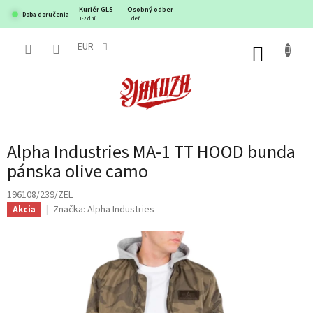
Prejsť
Kuriér GLS
Osobný odber
Doba doručenia
na
1-2 dni
1 deň
obsah
EUR
NÁKUP
KOŠÍK
Alpha Industries MA-1 TT HOOD bunda
pánska olive camo
196108/239/ZEL
Značka:
Alpha Industries
Akcia