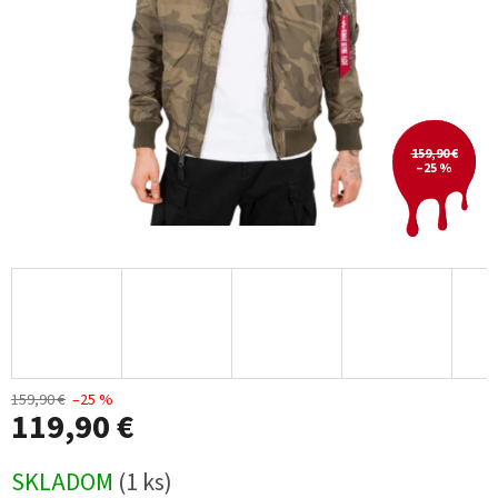
159,90 €
–25 %
159,90 €
–25 %
119,90 €
Jednotková
SKLADOM
(1 ks)
cena: