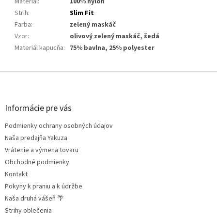
Materiál
:
100% nylon
Strih
:
Slim Fit
Farba
:
zelený maskáč
Vzor
:
olivový zelený maskáč, šedá
Materiál kapucňa
:
75% bavlna, 25% polyester
Z
á
p
ä
Informácie pre vás
t
Podmienky ochrany osobných údajov
i
e
Naša predajňa Yakuza
Vrátenie a výmena tovaru
Obchodné podmienky
Kontakt
Pokyny k praniu a k údržbe
Naša druhá vášeň 🌴
Strihy oblečenia