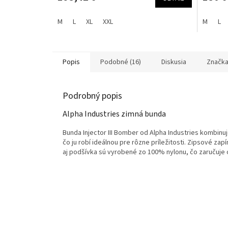
M
L
XL
XXL
M
L
Popis
Podobné (16)
Diskusia
Značk
Podrobný popis
Alpha Industries zimná bunda
Bunda Injector III Bomber od Alpha Industries kombinu
čo ju robí ideálnou pre rôzne príležitosti. Zipsové za
aj podšívka sú vyrobené zo 100% nylonu, čo zaručuje 