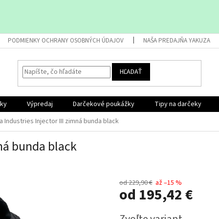
PODMIENKY OCHRANY OSOBNÝCH ÚDAJOV
NAŠA PREDAJŇA YAKUZA
HĽADAŤ
nky
Výpredaj
Darčekové poukážky
Tipy na darčeky
a Industries Injector III zimná bunda black
mná bunda black
od 229,90 €
až –15 %
od
195,42 €
Jednotková