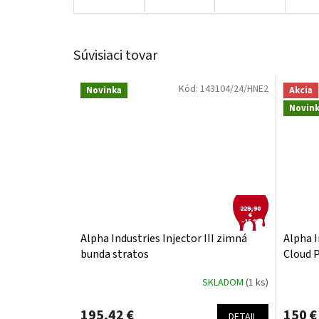
Súvisiaci tovar
Kód:
143104/24/HNE2
Novinka
Akcia
Novin
229,90
€
–15 %
Alpha Industries Injector III zimná
Alpha 
bunda stratos
Cloud P
SKLADOM
(1 ks)
195,42 €
150 €
DETAIL