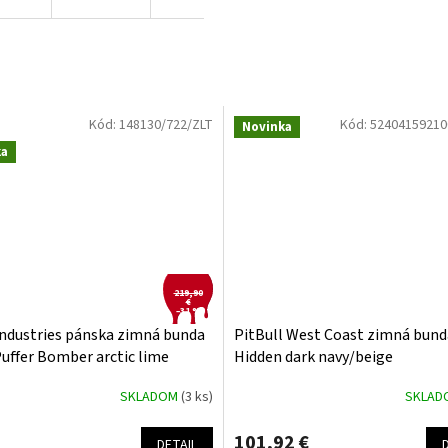
Kód:
148130/722/ZLT
Kód:
52404159210
Novinka
ka
219,90
€
–31 %
Industries pánska zimná bunda
PitBull West Coast zimná bund
uffer Bomber arctic lime
Hidden dark navy/beige
SKLADOM
(3 ks)
SKLA
101,92 €
DETAIL