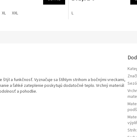
XL
XXL
L
a
Dod
Kate
Znač
je štýl a funkčnosť. Vyznačuje sa štíhlym strihom a bočnými vreckami,
Sezó
pínanie a ľahké zateplenie poskytujú dodatočné teplo. Vrchný materiál
Vrch
odolnosť a pohodlie.
mater
Mater
podš
Mater
výpl
Strih