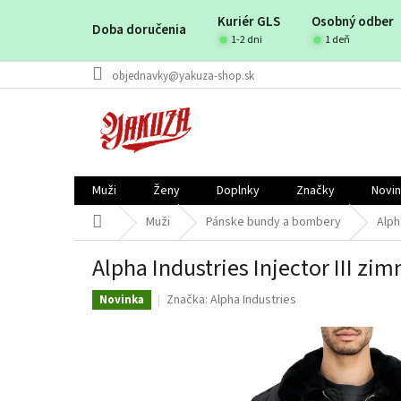
Prejsť
Kuriér GLS
Osobný odber
na
Doba doručenia
obsah
1-2 dni
1 deň
objednavky@yakuza-shop.sk
Muži
Ženy
Doplnky
Značky
Novi
Domov
Muži
Pánske bundy a bombery
Alph
Alpha Industries Injector III zi
Značka:
Alpha Industries
Novinka