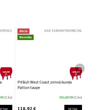
0/MOD/L
Kód:
5240438700/HNE/XXL
Akcia
Novinka
Ďalší
produkt
119,90
139,99
€
€
–15 %
–15 %
a
PitBull West Coast zimná bunda
Patton taupe
DOM
(1 ks)
SKLADOM
(1 ks)
118,92 €
DETAIL
DETAIL