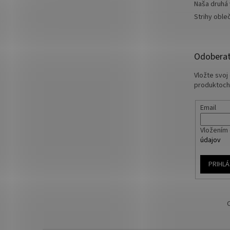
Naša druhá
Strihy oble
Odoberať
Vložte svoj
produktoch
Email
Vložením 
údajov
PRIHLÁ