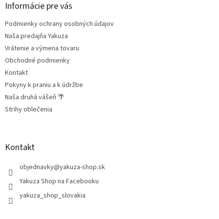
ä
Informácie pre vás
t
Podmienky ochrany osobných údajov
i
e
Naša predajňa Yakuza
Vrátenie a výmena tovaru
Obchodné podmienky
Kontakt
Pokyny k praniu a k údržbe
Naša druhá vášeň 🌴
Strihy oblečenia
Kontakt
objednavky
@
yakuza-shop.sk
Yakuza Shop na Facebooku
yakuza_shop_slovakia