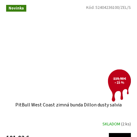
Kód:
52404236100/ZEL/S
Novinka
119,90 €
–15 %
PitBull West Coast zimná bunda Dillon dusty salvia
SKLADOM
(2 ks)