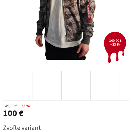
149,90 €
–33 %
149,90 €
–33 %
100 €
Jednotková
Zvoľte variant
cena: