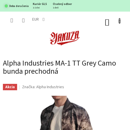
Prejsť
Kuriér GLS
Osobný odber
Doba doručenia
na
1-2 dni
1 deň
obsah
EUR
NÁKUP
KOŠÍK
Alpha Industries MA-1 TT Grey Camo
bunda prechodná
Značka:
Alpha Industries
Akcia