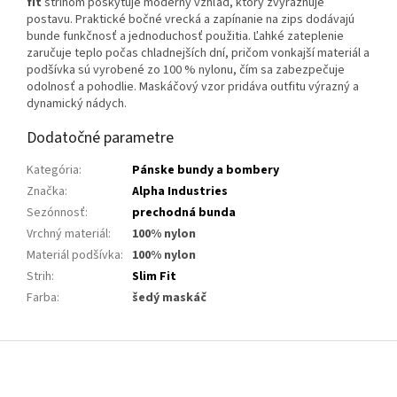
fit
strihom poskytuje moderný vzhľad, ktorý zvýrazňuje
postavu. Praktické bočné vrecká a zapínanie na zips dodávajú
bunde funkčnosť a jednoduchosť použitia. Ľahké zateplenie
zaručuje teplo počas chladnejších dní, pričom vonkajší materiál a
podšívka sú vyrobené zo 100 % nylonu, čím sa zabezpečuje
odolnosť a pohodlie. Maskáčový vzor pridáva outfitu výrazný a
dynamický nádych.
Dodatočné parametre
Kategória
:
Pánske bundy a bombery
Značka
:
Alpha Industries
Sezónnosť
:
prechodná bunda
Vrchný materiál
:
100% nylon
Materiál podšívka
:
100% nylon
Strih
:
Slim Fit
Farba
:
šedý maskáč
Z
á
p