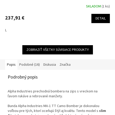
SKLADOM
(1 ks)
237,91 €
DETAIL
L
ZOBRAZIŤ VŠETKY SÚVISIACE PRODUKTY
Popis
Podobné (16)
Diskusia
Značka
Podrobný popis
Alpha Industries prechodná bombera na zips s vreckom na
ľavom rukáve a rebrované manžety.
Bunda Alpha Industries MA-1 TT Camo Bomber je dokonalou
voľbou pre tých, ktorí oceňujú štýl aj kvalitu. Tento model s
slim