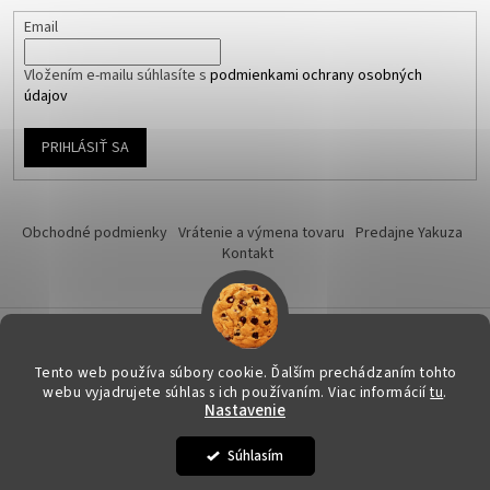
Email
Vložením e-mailu súhlasíte s
podmienkami ochrany osobných
údajov
PRIHLÁSIŤ SA
Obchodné podmienky
Vrátenie a výmena tovaru
Predajne Yakuza
Kontakt
Vytvoril Shoptet
Tento web používa súbory cookie. Ďalším prechádzaním tohto
webu vyjadrujete súhlas s ich používaním. Viac informácií
tu
.
Nastavenie
Copyright 2026
Yakuza-shop.sk
. Všetky práva vyhradené.
Upraviť
nastavenie cookies
Súhlasím