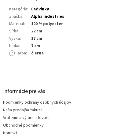
Kategória
:
Ľadvinky
Značka
:
Alpha Industries
Materiál
:
100 % polyester
Šírka
:
22 cm
Výška
:
17 cm
Hĺbka
:
7 cm
?
Farba
:
čierna
Z
á
p
ä
Informácie pre vás
t
Podmienky ochrany osobných údajov
i
e
Naša predajňa Yakuza
Vrátenie a výmena tovaru
Obchodné podmienky
Kontakt