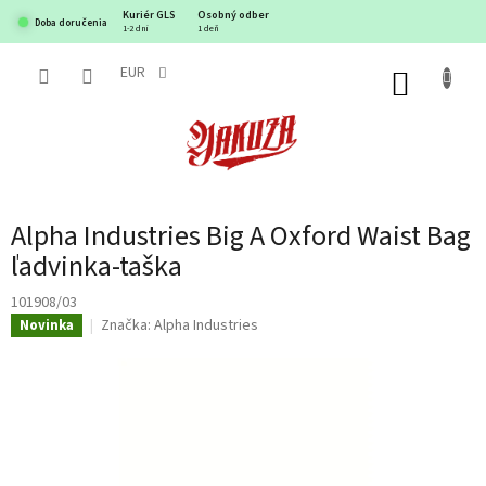
Prejsť
Kuriér GLS
Osobný odber
Doba doručenia
na
1-2 dni
1 deň
obsah
EUR
NÁKUP
KOŠÍK
Alpha Industries Big A Oxford Waist Bag
ľadvinka-taška
101908/03
Značka:
Alpha Industries
Novinka