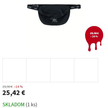
29,90 €
–14 %
29,90 €
–14 %
25,42 €
Jednotková
SKLADOM
(1 ks)
cena: