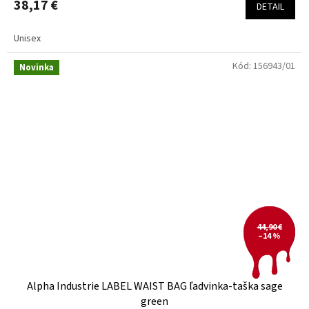
38,17 €
DETAIL
Unisex
Kód:
156943/01
Novinka
44,90 €
–14 %
Alpha Industrie LABEL WAIST BAG ľadvinka-taška sage
green