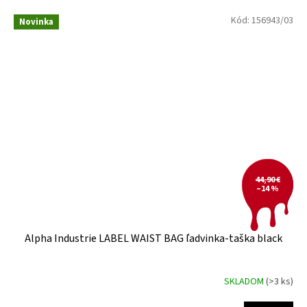
Kód:
156943/03
Novinka
44,90 €
–14 %
Alpha Industrie LABEL WAIST BAG ľadvinka-taška black
SKLADOM
(>3 ks)