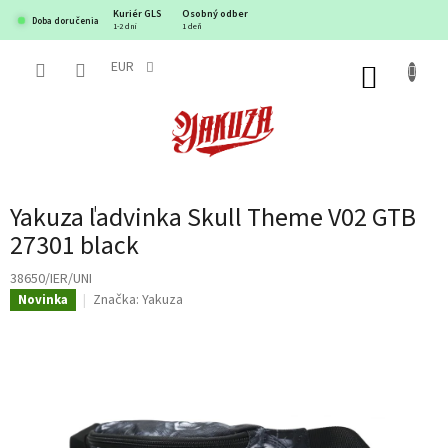
Prejsť
Kuriér GLS
Osobný odber
Doba doručenia
na
1-2 dni
1 deň
obsah
EUR
NÁKUP
KOŠÍK
Yakuza ľadvinka Skull Theme V02 GTB
27301 black
38650/IER/UNI
Značka:
Yakuza
Novinka