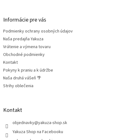
á
p
ä
Informácie pre vás
t
Podmienky ochrany osobných údajov
i
e
Naša predajňa Yakuza
Vrátenie a výmena tovaru
Obchodné podmienky
Kontakt
Pokyny k praniu a k údržbe
Naša druhá vášeň 🌴
Strihy oblečenia
Kontakt
objednavky
@
yakuza-shop.sk
Yakuza Shop na Facebooku