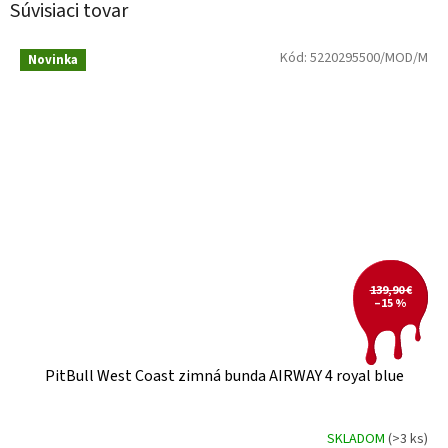
Súvisiaci tovar
Kód:
5220295500/MOD/M
Novinka
139,90 €
–15 %
PitBull West Coast zimná bunda AIRWAY 4 royal blue
SKLADOM
(>3 ks)