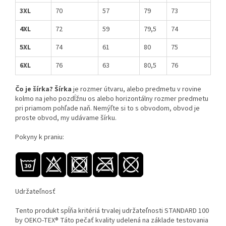
3XL
70
57
79
73
4XL
72
59
79,5
74
5XL
74
61
80
75
6XL
76
63
80,5
76
Čo je šírka? Šírka
je rozmer útvaru, alebo predmetu v rovine
kolmo na jeho pozdĺžnu os alebo horizontálny rozmer predmetu
pri priamom pohľade naň. Nemýľte si to s obvodom, obvod je
proste obvod, my udávame šírku.
Pokyny k praniu:
Udržateľnosť
Tento produkt spĺňa kritériá trvalej udržateľnosti STANDARD 100
by OEKO-TEX® Táto pečať kvality udelená na základe testovania