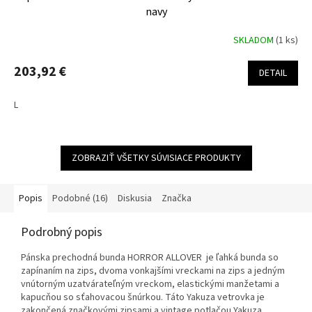
navy
SKLADOM
(1 ks)
203,92 €
DETAIL
L
ZOBRAZIŤ VŠETKY SÚVISIACE PRODUKTY
Popis
Podobné (16)
Diskusia
Značka
Podrobný popis
Pánska prechodná bunda HORROR ALLOVER je ľahká bunda so
zapínaním na zips, dvoma vonkajšími vreckami na zips a jedným
vnútorným uzatvárateľným vreckom, elastickými manžetami a
kapucňou so sťahovacou šnúrkou. Táto Yakuza vetrovka je
zakončená značkovými zipsami a vintage potlačou Yakuza.