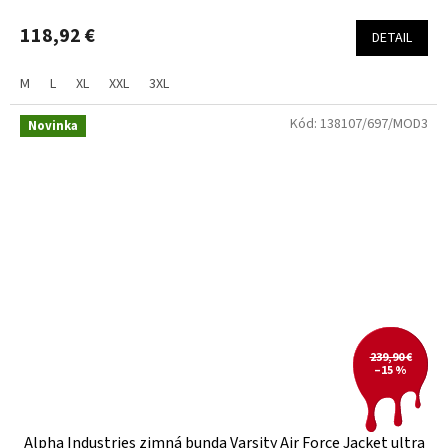
118,92 €
DETAIL
M
L
XL
XXL
3XL
Kód:
138107/697/MOD3
Novinka
239,90 €
–15 %
Alpha Industries zimná bunda Varsity Air Force Jacket ultra