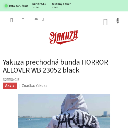
Prejsť
Kuriér GLS
Osobný odber
Doba doručenia
na
1-2 dni
1 deň
obsah
EUR
NÁKUP
KOŠÍK
Yakuza prechodná bunda HORROR
ALLOVER WB 23052 black
32550/CIE
Značka:
Yakuza
Akcia