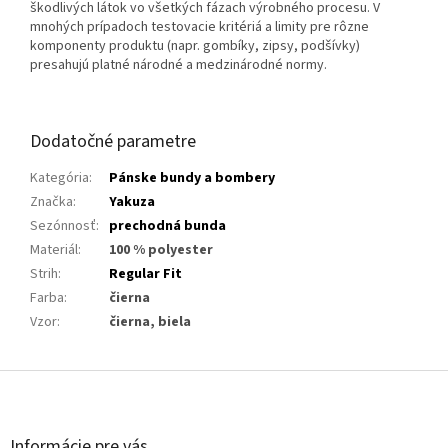
škodlivých látok vo všetkých fázach výrobného procesu. V
mnohých prípadoch testovacie kritériá a limity pre rôzne
komponenty produktu (napr. gombíky, zipsy, podšívky)
presahujú platné národné a medzinárodné normy.
Dodatočné parametre
Kategória
:
Pánske bundy a bombery
Značka
:
Yakuza
Sezónnosť
:
prechodná bunda
Materiál
:
100 % polyester
Strih
:
Regular Fit
Farba
:
čierna
Vzor
:
čierna, biela
Z
á
p
ä
Informácie pre vás