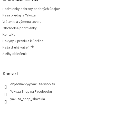
t
Podmienky ochrany osobných údajov
i
e
Naša predajňa Yakuza
Vrátenie a výmena tovaru
Obchodné podmienky
Kontakt
Pokyny k praniu a k údržbe
Naša druhá vášeň 🌴
Strihy oblečenia
Kontakt
objednavky
@
yakuza-shop.sk
Yakuza Shop na Facebooku
yakuza_shop_slovakia