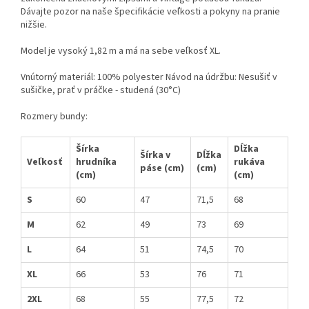
Dávajte pozor na naše špecifikácie veľkosti a pokyny na pranie
nižšie.
Model je vysoký 1,82 m a má na sebe veľkosť XL.
Vnútorný materiál: 100% polyester Návod na údržbu: Nesušiť v
sušičke, prať v práčke - studená (30°C)
Rozmery bundy:
Šírka
Dĺžka
Šírka v
Dĺžka
Veľkosť
hrudníka
rukáva
páse (cm)
(cm)
(cm)
(cm)
S
60
47
71,5
68
M
62
49
73
69
L
64
51
74,5
70
XL
66
53
76
71
2XL
68
55
77,5
72