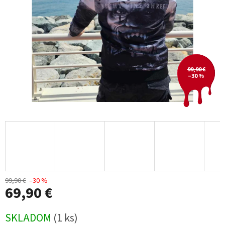
99,90 €
–30 %
99,90 €
–30 %
69,90 €
Jednotková
SKLADOM
(1 ks)
cena: