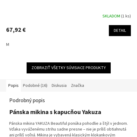
SKLADOM
(1 ks)
67,92 €
DETAIL
M
ZOBRAZIŤ VŠETKY SÚVISIACE PRODUKTY
Popis
Podobné (16)
Diskusia
Značka
Podrobný popis
Pánska mikina s kapucňou Yakuza
Pánska mikina YAKUZA Beautiful ponúka pohodlie a štýl v jednom.
Vďaka vyváženému strihu sadne presne – nie je príliš obtiahnutá
ani príliš voľná. Mikina je vybavená klasickým klokankovým