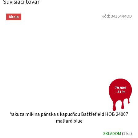
Súvisiaci tovar
Kód:
34164/MOD
Akcia
79,90 €
–31 %
Yakuza mikina pánska s kapucňou Battlefield HOB 24007
mallard blue
SKLADOM
(1 ks)