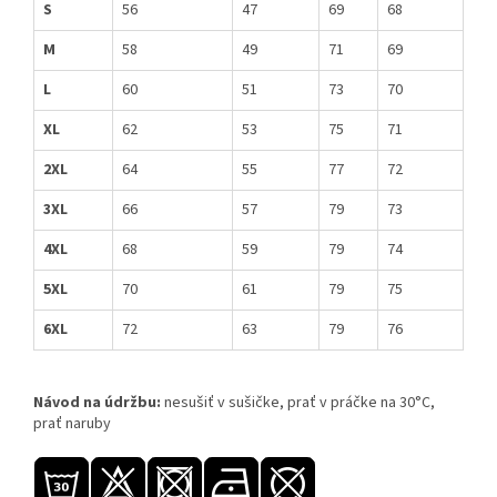
S
56
47
69
68
M
58
49
71
69
L
60
51
73
70
XL
62
53
75
71
2XL
64
55
77
72
3XL
66
57
79
73
4XL
68
59
79
74
5XL
70
61
79
75
6XL
72
63
79
76
Návod na údržbu:
nesušiť v sušičke, prať v práčke na 30°C,
prať naruby