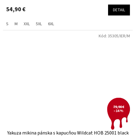
54,90 €
DETAIL
S
M
XXL
5XL
6XL
Kód:
35305/IER/M
79,90 €
–14 %
Yakuza mikina pánska s kapucňou Wildcat HOB 25001 black