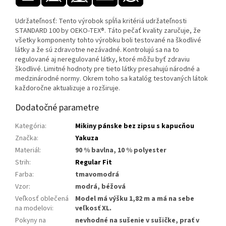
Udržateľnosť: Tento výrobok spĺňa kritériá udržateľnosti
STANDARD 100 by OEKO-TEX®. Táto pečať kvality zaručuje, že
všetky komponenty tohto výrobku boli testované na škodlivé
látky a že sú zdravotne nezávadné. Kontrolujú sa na to
regulované aj neregulované látky, ktoré môžu byť zdraviu
škodlivé. Limitné hodnoty pre tieto látky presahujú národné a
medzinárodné normy. Okrem toho sa katalóg testovaných látok
každoročne aktualizuje a r
ozširuje.
Dodatočné parametre
Kategória
:
Mikiny pánske bez zipsu s kapucňou
Značka
:
Yakuza
Materiál
:
90 % bavlna, 10 % polyester
Strih
:
Regular Fit
Farba
:
tmavomodrá
Vzor
:
modrá, béžová
Veľkosť oblečená
Model má výšku 1,82 m a má na sebe
na modelovi
:
veľkosť XL.
Pokyny na
nevhodné na sušenie v sušičke, prať v