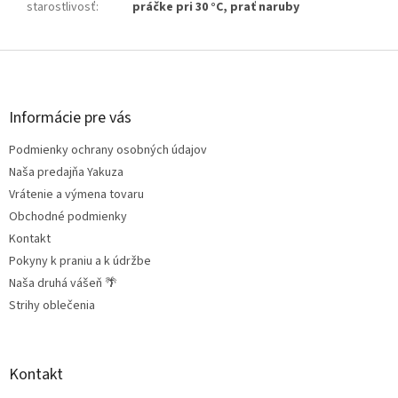
starostlivosť
:
práčke pri 30 °C, prať naruby
Z
á
p
ä
Informácie pre vás
t
Podmienky ochrany osobných údajov
i
e
Naša predajňa Yakuza
Vrátenie a výmena tovaru
Obchodné podmienky
Kontakt
Pokyny k praniu a k údržbe
Naša druhá vášeň 🌴
Strihy oblečenia
Kontakt