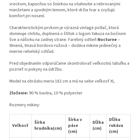
vreckom, kapucňou so šnúrkou na stiahnutie a rebrovanými
manžetami a spodným lemom, ktoré držia tvar a zvyšujú
komfort pri nosení.
Charakteristickým prvkom je výrazná vintage potlač, ktorá
dominuje chrbtu, doplnená o štítok s logom Yakuza na bočnom
šve a nášivku na zadnej strane. Farebný odtieň
Nocturne
–
tlmená, tmavá bordovo-ružová – dodáva mikine jedinečný a
mierne rebelský vzhľad.
Pred objednaním odporúčame skontrolovať veľkostnú tabuľku a
pozrieť si pokyny na údržbu.
Model na obrázku meria 182 cm a má na sebe veľkosť XL.
Zloženie:
90 % bavlna, 10 % polyester
Rozmery mikiny:
Šírka v
Dĺžka
Šírka
Dĺžka
Veľkosť
páse
rukáva
hrudníka(cm)
(cm)
(cm)
(cm)