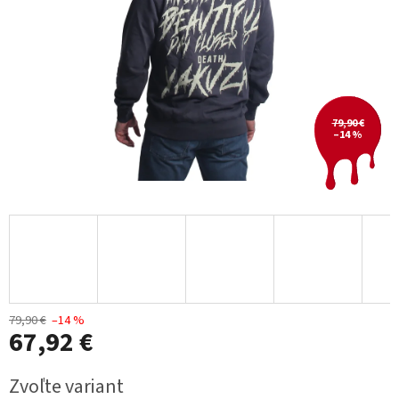
79,90 €
–14 %
79,90 €
–14 %
67,92 €
Jednotková
Zvoľte variant
cena: