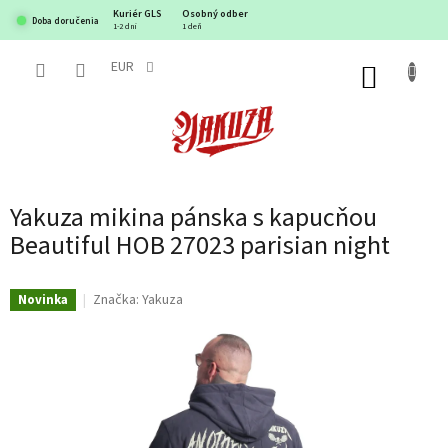
Prejsť
Kuriér GLS
Osobný odber
Doba doručenia
na
1-2 dni
1 deň
obsah
EUR
NÁKUP
KOŠÍK
Yakuza mikina pánska s kapucňou
Beautiful HOB 27023 parisian night
Značka:
Yakuza
Novinka