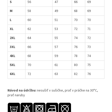
S
56
47
66
69
M
58
49
68
69
L
60
51
70
70
XL
62
53
72
71
2XL
64
55
74
72
3XL
66
57
76
73
4XL
68
59
78
74
5XL
70
61
80
75
6XL
72
63
82
76
Návod na údržbu:
nesušiť v sušičke, prať v práčke na 30°C,
prať naruby