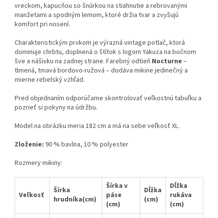
vreckom, kapucňou so šnúrkou na stiahnutie a rebrovanými
manžetami a spodným lemom, ktoré držia tvar a zvyšujú
komfort pri nosení.
Charakteristickým prvkom je výrazná vintage potlač, ktorá
dominuje chrbtu, doplnená o štítok s logom Yakuza na bočnom
šve a nášivku na zadnej strane. Farebný odtieň
Nocturne
–
tlmená, tmavá bordovo-ružová – dodáva mikine jedinečný a
mierne rebelský vzhľad.
Pred objednaním odporúčame skontrolovať veľkostnú tabuľku a
pozrieť si pokyny na údržbu.
Model na obrázku meria 182 cm a má na sebe veľkosť XL.
Zloženie:
90 % bavlna, 10 % polyester
Rozmery mikiny:
Šírka v
Dĺžka
Šírka
Dĺžka
Veľkosť
páse
rukáva
hrudníka(cm)
(cm)
(cm)
(cm)