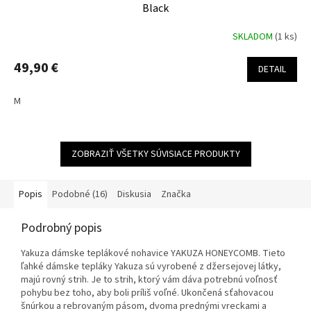
Black
SKLADOM
(1 ks)
49,90 €
DETAIL
M
ZOBRAZIŤ VŠETKY SÚVISIACE PRODUKTY
Popis
Podobné (16)
Diskusia
Značka
Podrobný popis
Yakuza dámske teplákové nohavice YAKUZA HONEYCOMB. Tieto
ľahké dámske tepláky Yakuza sú vyrobené z džersejovej látky,
majú rovný strih. Je to strih, ktorý vám dáva potrebnú voľnosť
pohybu bez toho, aby boli príliš voľné. Ukončená sťahovacou
šnúrkou a rebrovaným pásom, dvoma prednými vreckami a