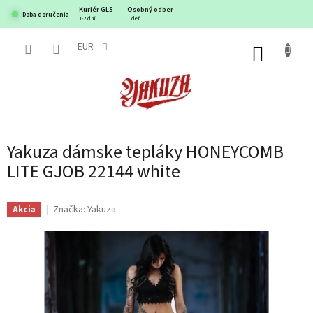
Prejsť
Kuriér GLS
Osobný odber
Doba doručenia
na
1-2 dni
1 deň
obsah
EUR
NÁKUP
KOŠÍK
Yakuza dámske tepláky HONEYCOMB
LITE GJOB 22144 white
Značka:
Yakuza
Akcia