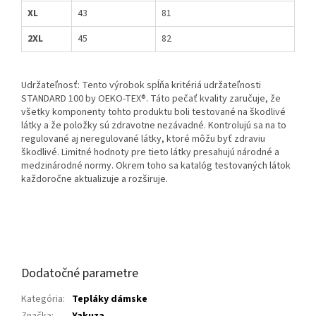
XL
43
81
2XL
45
82
Udržateľnosť: Tento výrobok spĺňa kritériá udržateľnosti
STANDARD 100 by OEKO-TEX®. Táto pečať kvality zaručuje, že
všetky komponenty tohto produktu boli testované na škodlivé
látky a že položky sú zdravotne nezávadné. Kontrolujú sa na to
regulované aj neregulované látky, ktoré môžu byť zdraviu
škodlivé. Limitné hodnoty pre tieto látky presahujú národné a
medzinárodné normy. Okrem toho sa katalóg testovaných látok
každoročne aktualizuje a rozširuje.
Dodatočné parametre
Kategória
:
Tepláky dámske