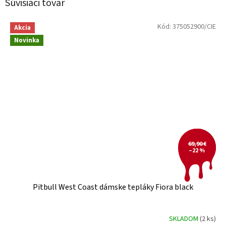
Súvisiaci tovar
Kód:
375052900/CIE
Akcia
Novinka
69,90 €
–22 %
Pitbull West Coast dámske tepláky Fiora black
SKLADOM
(2 ks)