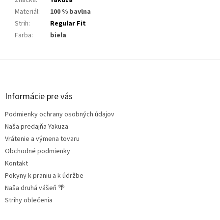
Značka
:
Yakuza
Materiál
:
100 % bavlna
Strih
:
Regular Fit
Farba
:
biela
Z
á
p
ä
Informácie pre vás
t
Podmienky ochrany osobných údajov
i
e
Naša predajňa Yakuza
Vrátenie a výmena tovaru
Obchodné podmienky
Kontakt
Pokyny k praniu a k údržbe
Naša druhá vášeň 🌴
Strihy oblečenia