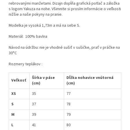
rebrovanými manžetami. Dizajn dopĺňa grafická potlač a záložka
s logom Yakuza na nohe. Všimnite si prosím informácie o veľkosti
nižšie a naše pokyny na pranie.
Modelka je vysoká 1,73m a má na sebe S.
Materiál: 100% bavlna
Návod na údržbu: nie je vhodné sušiť v sušičke, prať v práčke na
30°C
Rozmery teplákov :
Šírka v páse
Dĺžka nohavice vnútorná
Veľkosť
(cm)
(cm)
XS
35
77
S
37
78
M
39
79
L
41
80