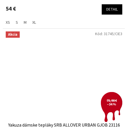
54 €
DETAIL
XS
S
M
XL
Kód:
31745/CIE3
Akcia
75,90 €
–34 %
Yakuza dámske tepláky SRB ALLOVER URBAN GJOB 23116