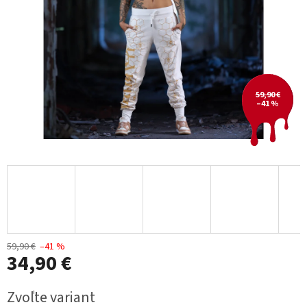
59,90 €
–41 %
59,90 €
–41 %
34,90 €
Jednotková
Zvoľte variant
cena: