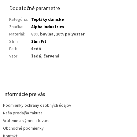
Dodatočné parametre
Kategória
:
Tepláky dámske
Značka
:
Alpha Industries
Materiál
:
80% bavlna, 20% polyester
Strih
:
Slim Fit
Farba
:
šedá
Vzor
:
šedá, červená
Z
á
p
ä
Informácie pre vás
t
Podmienky ochrany osobných údajov
i
e
Naša predajňa Yakuza
Vrátenie a výmena tovaru
Obchodné podmienky
Kontakt