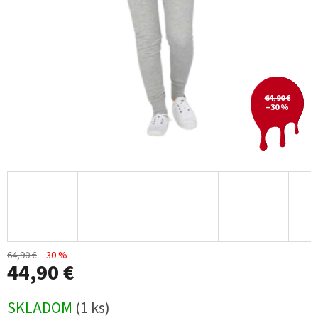
64,90 €
–30 %
64,90 €
–30 %
44,90 €
Jednotková
SKLADOM
(1 ks)
cena: