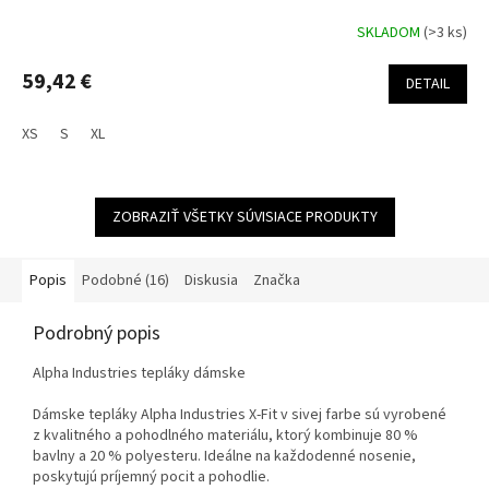
SKLADOM
(>3 ks)
59,42 €
DETAIL
XS
S
XL
ZOBRAZIŤ VŠETKY SÚVISIACE PRODUKTY
Popis
Podobné (16)
Diskusia
Značka
Podrobný popis
Alpha Industries tepláky dámske
Dámske tepláky Alpha Industries X-Fit v sivej farbe sú vyrobené
z kvalitného a pohodlného materiálu, ktorý kombinuje 80 %
bavlny a 20 % polyesteru. Ideálne na každodenné nosenie,
poskytujú príjemný pocit a pohodlie.