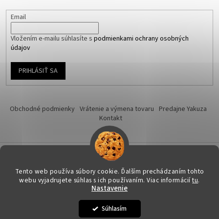
Email
Vložením e-mailu súhlasíte s
podmienkami ochrany osobných
údajov
PRIHLÁSIŤ SA
Obchodné podmienky
Vrátenie a výmena tovaru
Predajne Yakuza
Kontakt
Vytvoril Shoptet
Tento web používa súbory cookie. Ďalším prechádzaním tohto
webu vyjadrujete súhlas s ich používaním. Viac informácií
tu
.
Nastavenie
Copyright 2026
Yakuza-shop.sk
. Všetky práva vyhradené.
Upraviť
nastavenie cookies
Súhlasím