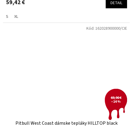
59,42 €
DETAIL
S
XL
Kód:
162028900000/CIE
69,90 €
–14 %
Pitbull West Coast dámske tepláky HILLTOP black