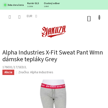
Prejsť
Kuriér GLS
Osobný odber
Doba doručenia
na
1-2 dni
1 deň
obsah
EUR
NÁKUP
KOŠÍK
Alpha Industries X-Fit Sweat Pant Wmn
dámske tepláky Grey
176031/17/SED/L
Značka:
Alpha Industries
Akcia