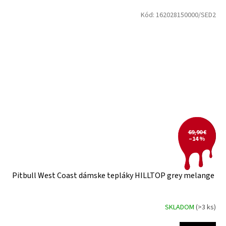
Kód:
162028150000/SED2
69,90 €
–14 %
Pitbull West Coast dámske tepláky HILLTOP grey melange
SKLADOM
(>3 ks)