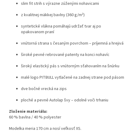
slim fit strih s výrazne zúženými nohavicami
z kvalitnej mäkkej bavlny (360 g/m²)
syntetické vlákna pomáhajú udržať tvar aj po
opakovanom praní
vnútorná strana s česaným povrchom – príjemná a hrejivá
široké pevné rebrované patenty na konci nohavíc
široký elastický pás s vnútorným sťahovaním na šnúrku
malé logo PITBULL vytlačené na zadnej strane pod pásom
dve bočné vrecká na zips
ploché a pevné Autolap švy – odolné voči trhaniu
Zloženie materiálu:
60 % bavlna / 40 % polyester
Modelka meria 170 cm a nosí veľkosť XS.