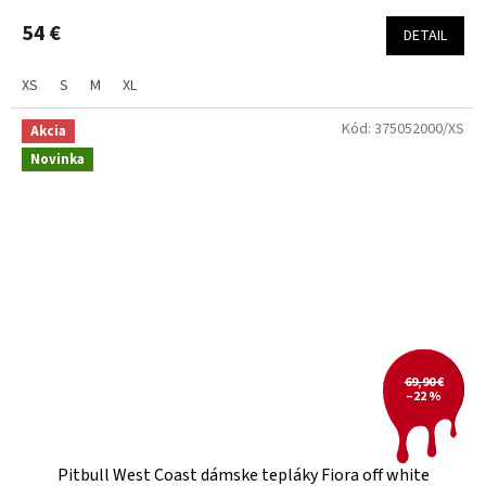
54 €
DETAIL
XS
S
M
XL
Kód:
375052000/XS
Akcia
Novinka
69,90 €
–22 %
Pitbull West Coast dámske tepláky Fiora off white