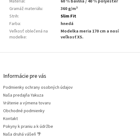
Materiál
:
60 % bavlna / 40 % polyester
Gramáž materiálu
:
360 g/m²
Strih
:
Slim Fit
Farba
:
hnedá
Veľkosť oblečená na
Modelka meria 170 cm a nosí
modelke
:
veľkosť XS.
Z
á
p
ä
Informácie pre vás
t
Podmienky ochrany osobných údajov
i
e
Naša predajňa Yakuza
Vrátenie a výmena tovaru
Obchodné podmienky
Kontakt
Pokyny k praniu a k údržbe
Naša druhá vášeň 🌴