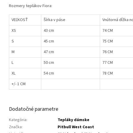
Rozmery teplákov Fiora:
VEĽKOSŤ
Šírka v páse
Vnútorná dĺžka n
XS
43 cm
74 CM
S
45 cm
75 CM
M
47 cm
76 CM
L
50 cm
77 CM
XL
54 cm
78 CM
+/- 1 CM
Dodatočné parametre
Kategória
:
Tepláky dámske
Značka
:
Pitbull West Coast