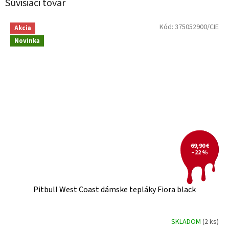
Súvisiaci tovar
Kód:
375052900/CIE
Akcia
Novinka
69,90 €
–22 %
Pitbull West Coast dámske tepláky Fiora black
SKLADOM
(2 ks)