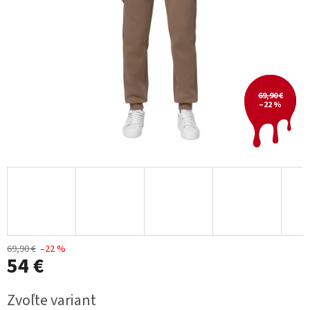
69,90 €
–22 %
69,90 €
–22 %
54 €
Jednotková
Zvoľte variant
cena: