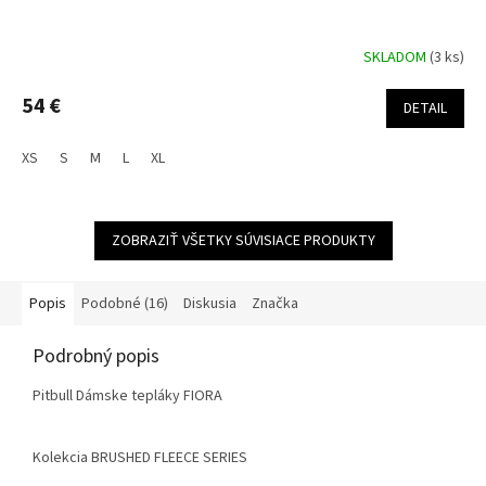
SKLADOM
(3 ks)
54 €
DETAIL
XS
S
M
L
XL
ZOBRAZIŤ VŠETKY SÚVISIACE PRODUKTY
Popis
Podobné (16)
Diskusia
Značka
Podrobný popis
Pitbull Dámske tepláky FIORA
Kolekcia BRUSHED FLEECE SERIES