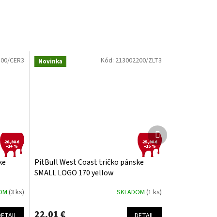
300/CER3
Kód:
213002200/ZLT3
Novinka
Ďalší
produkt
26,90 €
25,90 €
–14 %
–15 %
ke
PitBull West Coast tričko pánske
SMALL LOGO 170 yellow
DOM
(3 ks)
SKLADOM
(1 ks)
22,01 €
DETAIL
DETAIL