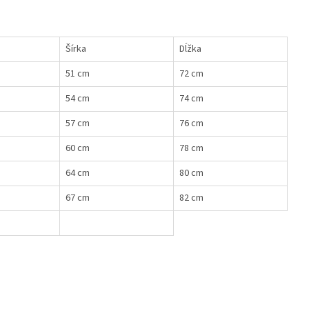
Šírka
Dĺžka
51 cm
72 cm
54 cm
74 cm
57 cm
76 cm
60 cm
78 cm
64 cm
80 cm
67 cm
82 cm