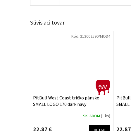
Súvisiaci tovar
Kód:
213002590/MOD4
26,90 €
–14 %
PitBull West Coast tričko pánske
PitBull
SMALL LOGO 170 dark navy
SMALL 
SKLADOM
(1 ks)
22,87 €
22,87
DETAIL