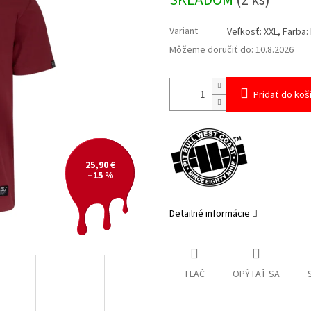
SKLADOM
(2 ks)
cena:
Variant
Môžeme doručiť do:
10.8.2026
Pridať do koš
25,90 €
–15 %
Detailné informácie
TLAČ
OPÝTAŤ SA