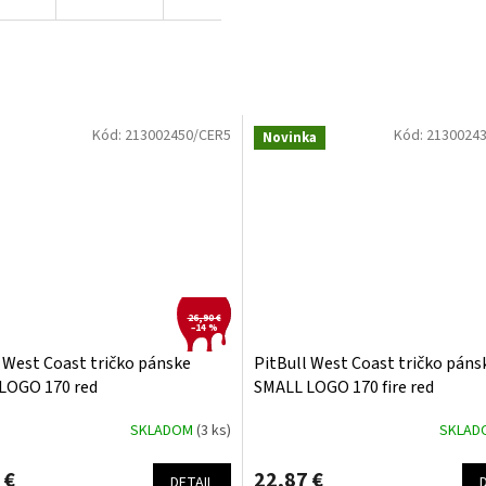
Kód:
213002450/CER5
Kód:
2130024
Novinka
26,90 €
–14 %
 West Coast tričko pánske
PitBull West Coast tričko páns
LOGO 170 red
SMALL LOGO 170 fire red
SKLADOM
(3 ks)
SKLA
 €
22,87 €
DETAIL