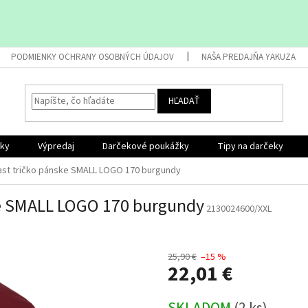
PODMIENKY OCHRANY OSOBNÝCH ÚDAJOV
NAŠA PREDAJŇA YAKUZA
HĽADAŤ
nky
Výpredaj
Darčekové poukážky
Tipy na darčeky
oast tričko pánske SMALL LOGO 170 burgundy
ke SMALL LOGO 170 burgundy
2130024600/XXL
25,90 €
–15 %
22,01 €
Jednotková