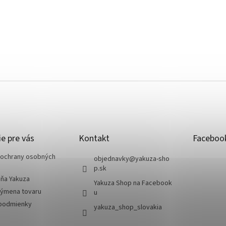
e pre vás
Kontakt
Faceboo
ochrany osobných
objednavky
@
yakuza-sho
p.sk
jňa Yakuza
Yakuza Shop na Facebook
výmena tovaru
u
podmienky
yakuza_shop_slovakia