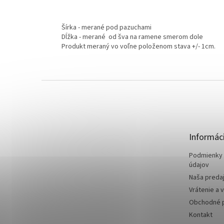
Šírka - merané pod pazuchami
Dĺžka - merané od šva na ramene smerom dole
Produkt meraný vo voľne položenom stava +/- 1cm.
Z
á
p
ä
t
Informáci
i
e
Podmienky 
údajov
Naša preda
Vrátenie a 
Obchodné 
Kontakt