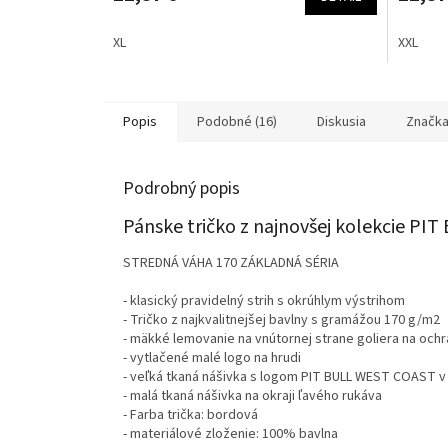
XL
XXL
Popis
Podobné (16)
Diskusia
Značk
Podrobný popis
Pánske tričko z najnovšej kolekcie PI
STREDNÁ VÁHA 170 ZÁKLADNÁ SÉRIA
- klasický pravidelný strih s okrúhlym výstrihom
- Tričko z najkvalitnejšej bavlny s gramážou 170 g/m2
- mäkké lemovanie na vnútornej strane goliera na och
- vytlačené malé logo na hrudi
- veľká tkaná nášivka s logom PIT BULL WEST COAST v 
- malá tkaná nášivka na okraji ľavého rukáva
- Farba trička: bordová
- materiálové zloženie: 100% bavlna