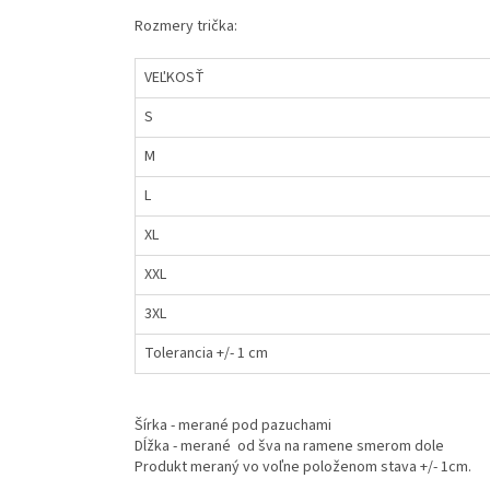
Rozmery trička:
VEĽKOSŤ
S
M
L
XL
XXL
3XL
Tolerancia +/- 1 cm
Šírka - merané pod pazuchami
Dĺžka - merané od šva na ramene smerom dole
Produkt meraný vo voľne položenom stava +/- 1cm.