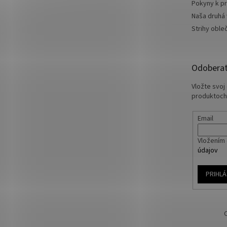
Pokyny k pr
Naša druhá
Strihy oble
Odoberať
Vložte svoj
produktoch
Email
Vložením 
údajov
PRIHLÁ