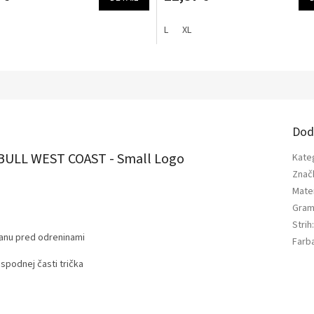
L
XL
a
Dod
T BULL WEST COAST - Small Logo
Kate
Znač
Mater
Gram
Strih
ranu pred odreninami
Farb
spodnej časti trička