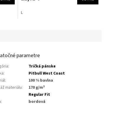
L
atočné parametre
gória
:
Tričká pánske
ka
:
Pitbull West Coast
iál
:
100 % bavlna
áž materiálu
:
170 g/m²
:
Regular Fit
a
:
bordová